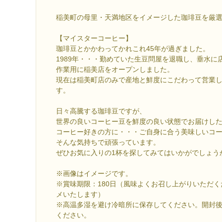
稲美町の母里・天満地区をイメージした珈琲豆を厳
【マイスターコーヒー】
珈琲豆とかかわってかれこれ45年が過ぎました。
1989年・・・勤めていた生豆問屋を退職し、垂水に
作業用に稲美店をオープンしました。
現在は稲美町店のみで産地と鮮度にこだわって営業
す。
日々高騰する珈琲豆ですが、
世界の良いコーヒー豆を鮮度の良い状態でお届けし
コーヒー好きの方に・・・ご自身に合う美味しいコ
そんな気持ちで頑張っています。
ぜひお気に入りの1杯を探してみてはいかがでしょう
※画像はイメージです。
※賞味期限：180日（風味よくお召し上がりいただく
メいたします）
※高温多湿を避け冷暗所に保存してください。開封
ください。