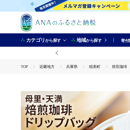
カテゴリ
地域
から探す
から探す
寄付
TOP
近畿地方
兵庫県
稲美町
焙煎珈琲
TOP
飲料（酒以外）
ソフトドリンク
コーヒ