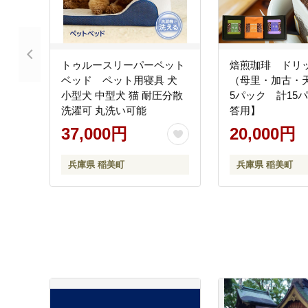
トゥルースリーパーペット
焙煎珈琲 ドリ
ベッド ペット用寝具 犬
（母里・加古・
小型犬 中型犬 猫 耐圧分散
5パック 計15
洗濯可 丸洗い可能
答用】
37,000円
20,000円
兵庫県 稲美町
兵庫県 稲美町