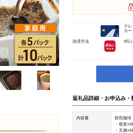
クレ
カー
d払
決済方法
返礼品詳細・お申込み・
内容量
焙煎珈琲
・母里×5
・天満×5