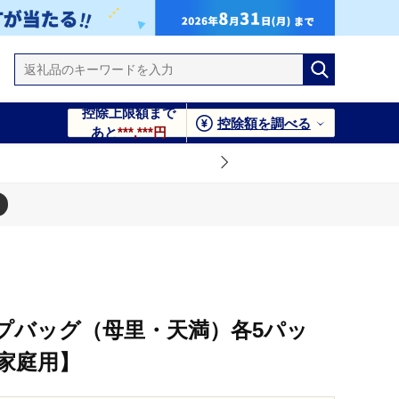
控除上限額まで
控除額を調べる
あと
***,***円
家庭用】
プバッグ（母里・天満）各5パッ
家庭用】