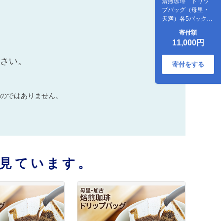
焙煎珈琲 ドリッ
プバッグ（母里・
天満）各5パック
計10パック【家庭
寄付額
用】
11,000円
ださい。
寄付をする
のではありません。
見ています。