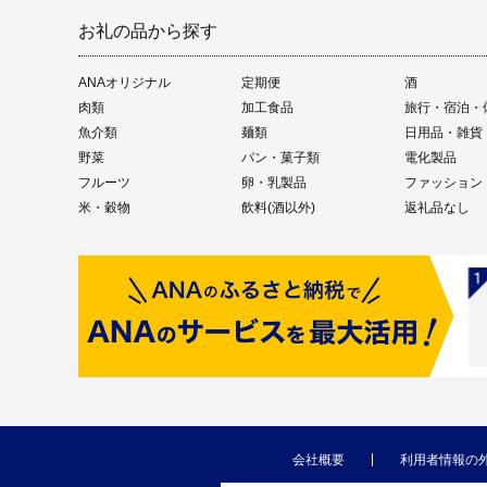
お礼の品から探す
ANAオリジナル
定期便
酒
肉類
加工食品
旅行・宿泊・
魚介類
麺類
日用品・雑貨
野菜
パン・菓子類
電化製品
フルーツ
卵・乳製品
ファッション
米・穀物
飲料(酒以外)
返礼品なし
会社概要
利用者情報の