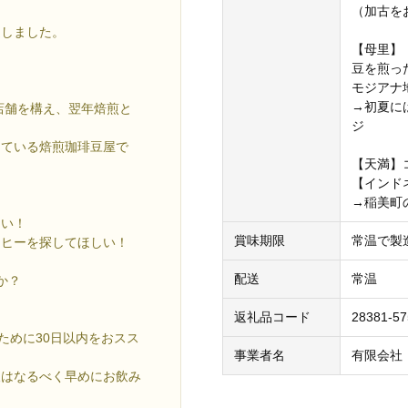
（加古を
選しました。
【母里】
豆を煎っ
モジアナ
→初夏に
店舗を構え、翌年焙煎と
ジ
している焙煎珈琲豆屋で
【天満】
【インド
→稲美町
たい！
賞味期限
常温で製造
ーヒーを探してほしい！
配送
常温
か？
返礼品コード
28381-5
ために30日以内をおスス
事業者名
有限会社
後はなるべく早めにお飲み