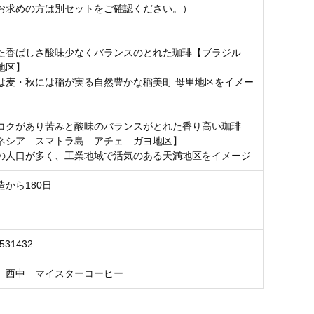
お求めの方は別セットをご確認ください。）
た香ばしさ酸味少なくバランスのとれた珈琲【ブラジル
地区】
は麦・秋には稲が実る自然豊かな稲美町 母里地区をイメー
コクがあり苦みと酸味のバランスがとれた香り高い珈琲
ネシア スマトラ島 アチェ ガヨ地区】
の人口が多く、工業地域で活気のある天満地区をイメージ
から180日
7531432
 西中 マイスターコーヒー