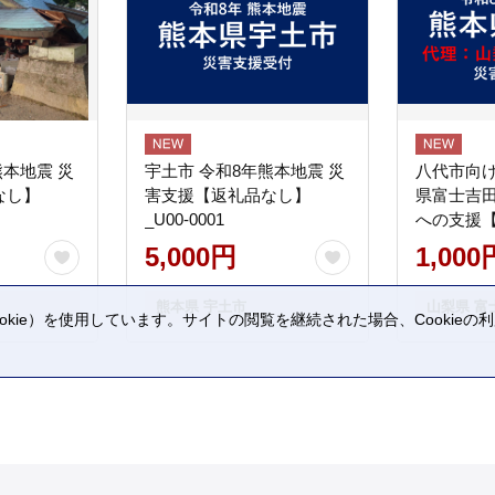
熊本地震 災
宇土市 令和8年熊本地震 災
八代市向け
なし】
害支援【返礼品なし】
県富士吉
_U00-0001
への支援
5,000円
1,000
熊本県 宇土市
山梨県 富
kie）を使用しています。サイトの閲覧を継続された場合、Cookie
。