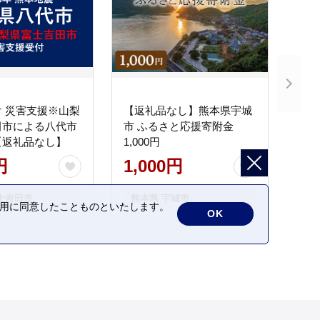
 災害支援※山梨
【返礼品なし】熊本県宇城
田市による八代市
市 ふるさと応援寄附金
【返礼品なし】
1,000円
円
1,000円
士吉田市
熊本県 宇城市
の利用に同意したことものといたします。
OK