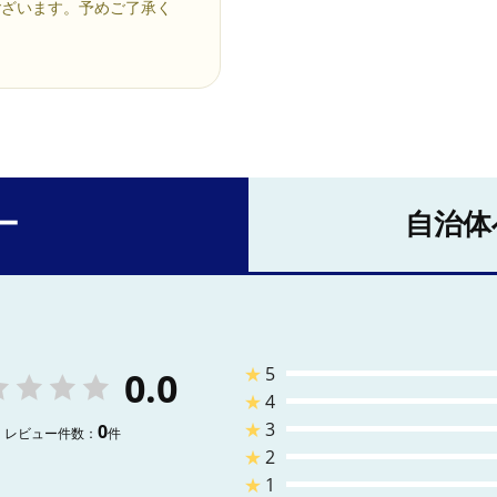
ございます。予めご了承く
ー
自治体
★
5
0.0
★
4
★
3
0
レビュー件数：
件
★
2
★
1