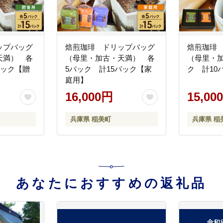
ップバッグ
焙煎珈琲 ドリップバッグ
焙煎珈琲
天満） 各
（母里・加古・天満） 各
（母里・加
パック【贈
5パック 計15パック【家
ク 計10
庭用】
16,000円
15,00
兵庫県 稲美町
兵庫県 稲
あなたにおすすめの返礼品