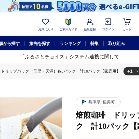
お気に入り
ご利用ガイド
新規登録
ログイン
カート
額から探す
旅先を探す
ランキング
特集
取り組み
「ふるさとチョイス」システム連携に関して
+1
 ドリップバッグ（母里・天満）各5パック 計10パック【家庭用】
ー
焙煎珈琲 ドリップバッグ（母里・天満）各5パック 計10パック【
兵庫県
稲美町
焙煎珈琲 ドリッ
ク 計10パック【