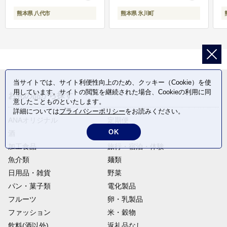
熊本県 八代市
熊本県 氷川町
当サイトでは、サイト利便性向上のため、クッキー（Cookie）を使
用しています。サイトの閲覧を継続された場合、Cookieの利用に同
お礼の品から探す
意したことものといたします。
詳細については
プライバシーポリシー
をお読みください。
ANAオリジナル
定期便
OK
酒
肉類
加工食品
旅行・宿泊・体験
魚介類
麺類
日用品・雑貨
野菜
パン・菓子類
電化製品
フルーツ
卵・乳製品
ファッション
米・穀物
飲料(酒以外)
返礼品なし