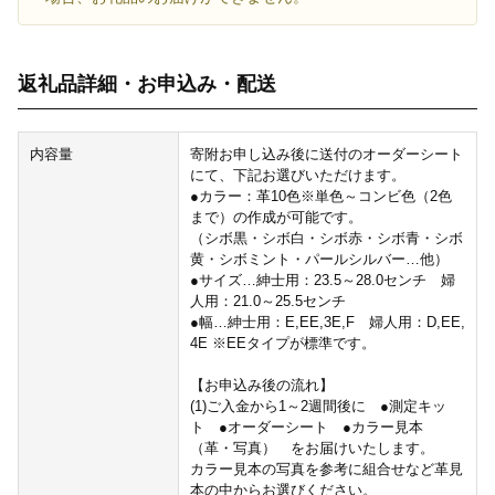
返礼品詳細・お申込み・配送
内容量
寄附お申し込み後に送付のオーダーシート
にて、下記お選びいただけます。
●カラー：革10色※単色～コンビ色（2色
まで）の作成が可能です。
（シボ黒・シボ白・シボ赤・シボ青・シボ
黄・シボミント・パールシルバー…他）
●サイズ…紳士用：23.5～28.0センチ 婦
人用：21.0～25.5センチ
●幅…紳士用：E,EE,3E,F 婦人用：D,EE,
4E ※EEタイプが標準です。
【お申込み後の流れ】
(1)ご入金から1～2週間後に ●測定キッ
ト ●オーダーシート ●カラー見本
（革・写真） をお届けいたします。
カラー見本の写真を参考に組合せなど革見
本の中からお選びください。