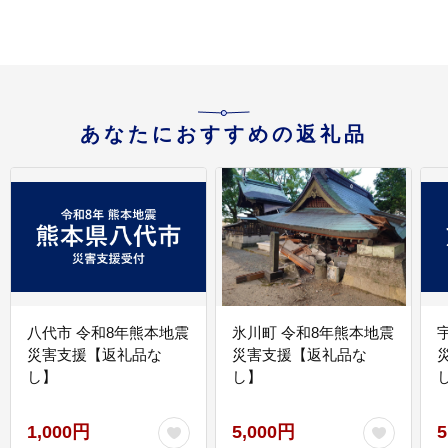
あなたにおすすめの返礼品
八代市 令和8年熊本地震
氷川町 令和8年熊本地震
災害支援【返礼品な
災害支援【返礼品な
し】
し】
し
1,000円
5,000円
5