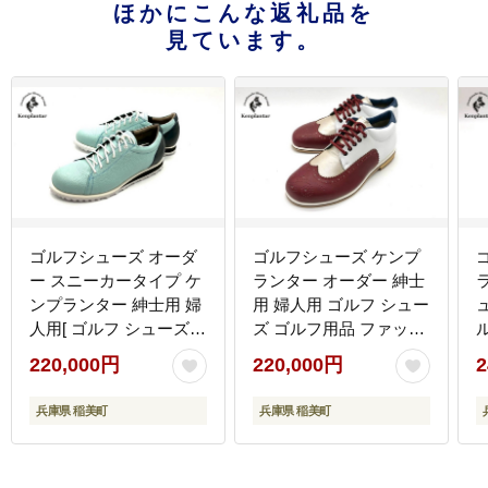
ほかにこんな返礼品を
見ています。
ゴルフシューズ オーダ
ゴルフシューズ ケンプ
ー スニーカータイプ ケ
ランター オーダー 紳士
ンプランター 紳士用 婦
用 婦人用 ゴルフ シュー
人用[ ゴルフ シューズ
ズ ゴルフ用品 ファッシ
インソール ファッショ
ョン 靴 天然皮革 皮 レ
220,000円
220,000円
2
ン カジュアル 靴 ゴルフ
ザー スポーツ アウトド
用品 スポーツ アウトド
ア 雑貨
兵庫県 稲美町
兵庫県 稲美町
ア ]