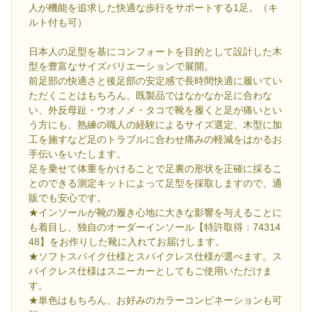
人が機能を追求した快適な歩行をサポートする1足。（キ
ルト付も可）
日本人の足型を基にコンフォートを目的として設計した木
型を豊富なサイズバリエーションで展開。
前足部の快適さと後足部の安定感で長時間快適に履いてい
ただくことはもちろん、既製品ではなかなか足に合わな
い、外反母趾・ウオノメ・タコで靴を履くと足が痛いとい
う方にも、熟練の職人の経験によるサイズ選定、木型に加
工を施すなど足のトラブルに合わせ痛みの軽減をはかるお
手伝いをいたします。
足を乗せて体重をかけることで足裏の形状を正確に採るこ
とのできる測定キットによって足型を採取しますので、通
販でも安心です。
★インソールが靴の履き心地に大きな影響を与えることに
も着目し、独自のオーダーインソール【特許取得：74314
48】をお作りした靴に入れてお届けします。
★ソフトスパイク仕様とスパイクレス仕様が選べます。ス
パイクレス仕様はスニーカーとしてもご使用いただけま
す。
★単色はもちろん、お好みのカラーコンビネーションも可