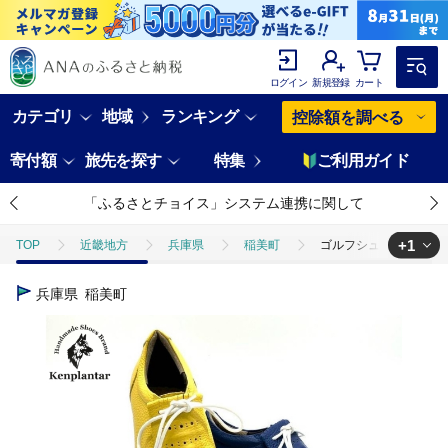
ログイン
新規登録
カート
カテゴリ
地域
ランキング
控除額を調べる
寄付額
旅先を探す
特集
ご利用ガイド
「ふるさとチョイス」システム連携に関して
+1
TOP
近畿地方
兵庫県
稲美町
ゴルフシューズ オーダー
TOP
ファッション
靴・スリッパ
ゴルフシューズ オーダーメイ
兵庫県
稲美町