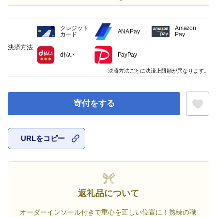
クレジット
Amazon
ANA Pay
カード
Pay
決済方法
d払い
PayPay
決済方法ごとに決済上限額が異なります。
寄付をする
URLをコピー
お気に入
返礼品について
オーダーインソール付きで重心を正しい位置に！熟練の職