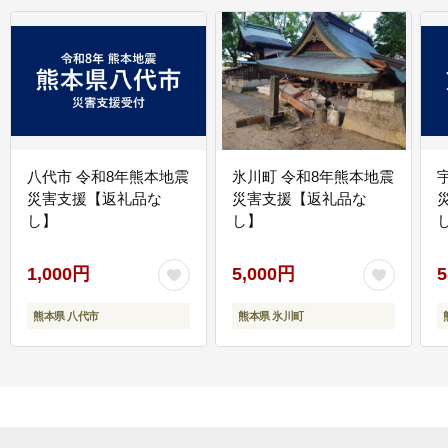
八代市 令和8年熊本地震
氷川町 令和8年熊本地震
災害支援【返礼品な
災害支援【返礼品な
し】
し】
し
1,000円
5,000円
5
熊本県 八代市
熊本県 氷川町