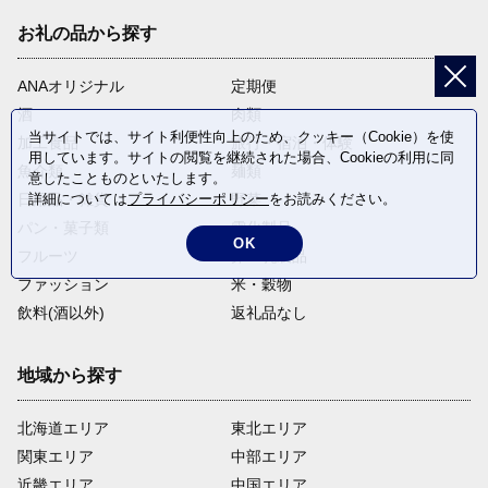
お礼の品から探す
ANAオリジナル
定期便
酒
肉類
当サイトでは、サイト利便性向上のため、クッキー（Cookie）を使
加工食品
旅行・宿泊・体験
用しています。サイトの閲覧を継続された場合、Cookieの利用に同
魚介類
麺類
意したことものといたします。
日用品・雑貨
野菜
詳細については
プライバシーポリシー
をお読みください。
パン・菓子類
電化製品
OK
フルーツ
卵・乳製品
ファッション
米・穀物
飲料(酒以外)
返礼品なし
地域から探す
北海道エリア
東北エリア
関東エリア
中部エリア
近畿エリア
中国エリア