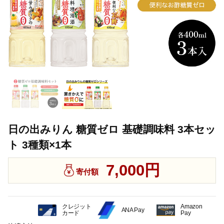
日の出みりん 糖質ゼロ 基礎調味料 3本セッ
ト 3種類×1本
7,000円
寄付額
クレジット
Amazon
ANA Pay
カード
Pay