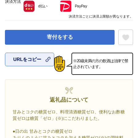
決済方法
d払い
PayPay
決済方法ごとに決済上限額が異なります。
寄付をする
URLをコピー
※20歳未満の方の飲酒は法律で禁
お気に入
止されています。
返礼品について
甘みとコクの糖質ゼロ、料理清酒糖質ゼロ、便利なお酢糖
質ゼロは糖質「ゼロ」(※)にこだわりました。
●日の出 甘みとコクの糖質ゼロ
みりんのように甘みとコクを与える糖質ゼロ(※)の調味料