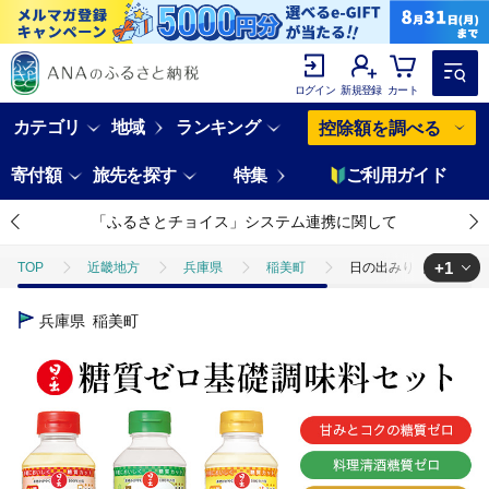
ログイン
新規登録
カート
カテゴリ
地域
ランキング
控除額を調べる
寄付額
旅先を探す
特集
ご利用ガイド
「ふるさとチョイス」システム連携に関して
+1
TOP
近畿地方
兵庫県
稲美町
日の出みりん 糖質ゼロ 
TOP
加工食品
調味料
ほかの調味料
日の出みりん 糖質
兵庫県
稲美町