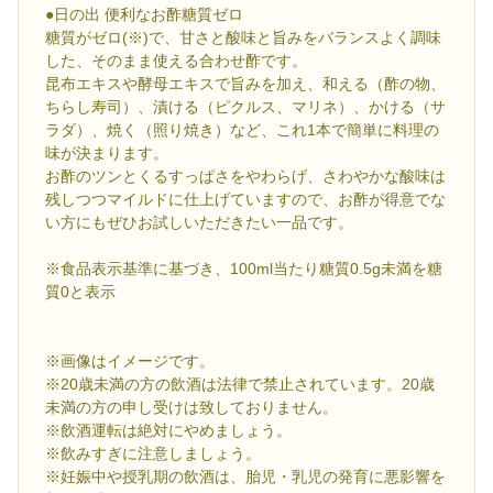
●日の出 便利なお酢糖質ゼロ
糖質がゼロ(※)で、甘さと酸味と旨みをバランスよく調味
した、そのまま使える合わせ酢です。
昆布エキスや酵母エキスで旨みを加え、和える（酢の物、
ちらし寿司）、漬ける（ピクルス、マリネ）、かける（サ
ラダ）、焼く（照り焼き）など、これ1本で簡単に料理の
味が決まります。
お酢のツンとくるすっぱさをやわらげ、さわやかな酸味は
残しつつマイルドに仕上げていますので、お酢が得意でな
い方にもぜひお試しいただきたい一品です。
※食品表示基準に基づき、100ml当たり糖質0.5g未満を糖
質0と表示
※画像はイメージです。
※20歳未満の方の飲酒は法律で禁止されています。20歳
未満の方の申し受けは致しておりません。
※飲酒運転は絶対にやめましょう。
※飲みすぎに注意しましょう。
※妊娠中や授乳期の飲酒は、胎児・乳児の発育に悪影響を