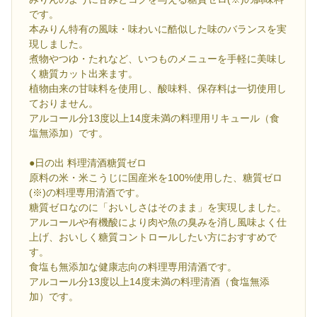
です。
本みりん特有の風味・味わいに酷似した味のバランスを実
現しました。
煮物やつゆ・たれなど、いつものメニューを手軽に美味し
く糖質カット出来ます。
植物由来の甘味料を使用し、酸味料、保存料は一切使用し
ておりません。
アルコール分13度以上14度未満の料理用リキュール（食
塩無添加）です。
●日の出 料理清酒糖質ゼロ
原料の米・米こうじに国産米を100%使用した、糖質ゼロ
(※)の料理専用清酒です。
糖質ゼロなのに「おいしさはそのまま」を実現しました。
アルコールや有機酸により肉や魚の臭みを消し風味よく仕
上げ、おいしく糖質コントロールしたい方におすすめで
す。
食塩も無添加な健康志向の料理専用清酒です。
アルコール分13度以上14度未満の料理清酒（食塩無添
加）です。