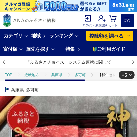
ログイン
新規登録
カート
カテゴリ
地域
ランキング
控除額を調べる
寄付額
旅先を探す
特集
ご利用ガイド
「ふるさとチョイス」システム連携に関して
+5
TOP
近畿地方
兵庫県
多可町
【和牛セレブ】神戸牛すき
TOP
肉
【和牛セレブ】神戸牛すき焼き（モモ）200g【黒折箱入り】[
兵庫県
多可町
TOP
肉
牛肉
【和牛セレブ】神戸牛すき焼き（モモ）200g【黒
TOP
肉
牛肉
神戸牛
【和牛セレブ】神戸牛すき焼き（モ
TOP
肉
牛肉
すき焼き(牛肉)
【和牛セレブ】神戸牛すき
TOP
肉
牛肉
しゃぶしゃぶ(牛肉)
【和牛セレブ】神戸牛