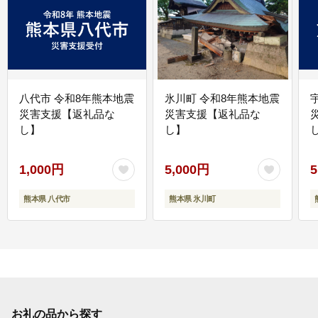
八代市 令和8年熊本地震
氷川町 令和8年熊本地震
災害支援【返礼品な
災害支援【返礼品な
し】
し】
し
1,000円
5,000円
5
熊本県 八代市
熊本県 氷川町
お礼の品から探す