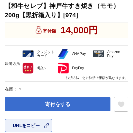
【和牛セレブ】神戸牛すき焼き（モモ）
200g【黒折箱入り】[974]
14,000円
寄付額
クレジット
Amazon
ANA Pay
カード
Pay
決済方法
d払い
PayPay
決済方法ごとに決済上限額が異なります。
在庫：
○
寄付をする
URLをコピー
お気に入