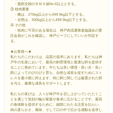
・脂肪交雑のＢＭＳ値No.6以上とする。
③ 枝肉重量
・雌は、270kg以上から499.9kg以下とする。
・去勢は、300kg以上から499.9kg以下とする。
④ その他
・枝肉に可否がある場合は、神戸肉流通推進協議会の委
託会員がこれを確認し、神戸ビーフにしていいか判定す
る。
★お客様へ★
私たちのこだわりは、品質の追求にあります。私たちは神
戸牛の生産において、最高の飼育環境と最適な餌を提供す
ることに努めています。牛たちは良い環境・良い水・良い
餌によってのびのびと育ち、自然な成長を促すためにスト
レスを最小限に抑えます。特に餌に関しては厳選された餌
を与え、健康な成長をサポートします。
私たちの喜びは、人々が神戸牛を召し上がっていただくこ
とを通じて笑顔の輪が家庭や食卓に広がることです。最高
の食体験を提供するために、細部にわたる注意を払らい、
肉の柔らかさ、風味、そして口の中で広がる感動を追求し