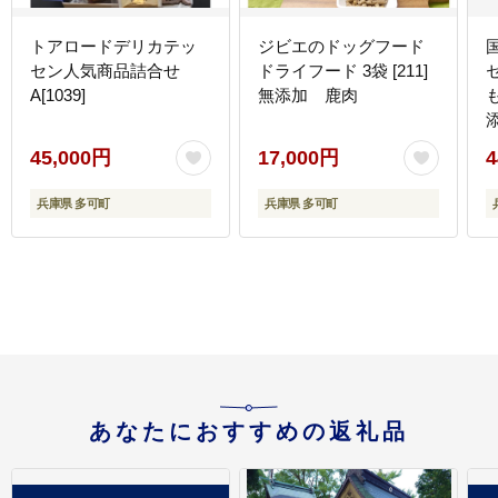
トアロードデリカテッ
ジビエのドッグフード
セン人気商品詰合せ
ドライフード 3袋 [211]
A[1039]
無添加 鹿肉
も
45,000円
17,000円
4
兵庫県 多可町
兵庫県 多可町
あなたにおすすめの返礼品