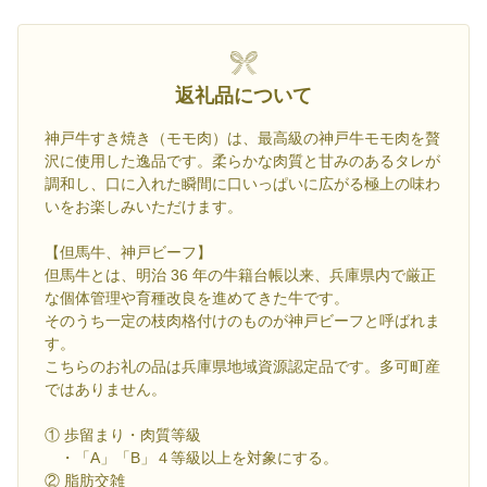
返礼品について
神戸牛すき焼き（モモ肉）は、最高級の神戸牛モモ肉を贅
沢に使用した逸品です。柔らかな肉質と甘みのあるタレが
調和し、口に入れた瞬間に口いっぱいに広がる極上の味わ
いをお楽しみいただけます。
【但馬牛、神戸ビーフ】
但馬牛とは、明治 36 年の牛籍台帳以来、兵庫県内で厳正
な個体管理や育種改良を進めてきた牛です。
そのうち一定の枝肉格付けのものが神戸ビーフと呼ばれま
す。
こちらのお礼の品は兵庫県地域資源認定品です。多可町産
ではありません。
① 歩留まり・肉質等級
・「A」「B」４等級以上を対象にする。
② 脂肪交雑