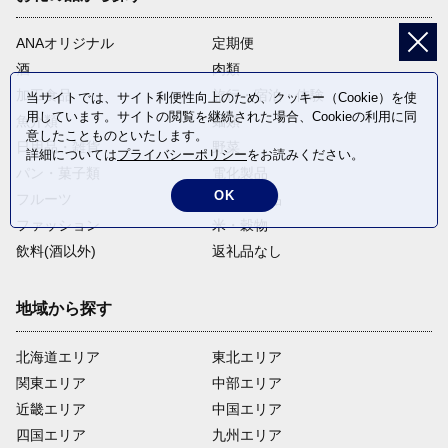
ANAオリジナル
定期便
酒
肉類
加工食品
旅行・宿泊・体験
当サイトでは、サイト利便性向上のため、クッキー（Cookie）を使
用しています。サイトの閲覧を継続された場合、Cookieの利用に同
魚介類
麺類
意したことものといたします。
日用品・雑貨
野菜
詳細については
プライバシーポリシー
をお読みください。
パン・菓子類
電化製品
OK
フルーツ
卵・乳製品
ファッション
米・穀物
飲料(酒以外)
返礼品なし
地域から探す
北海道エリア
東北エリア
関東エリア
中部エリア
近畿エリア
中国エリア
四国エリア
九州エリア