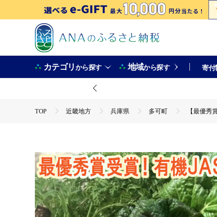
カテゴリ
地域
から探す
から探す
寄付
TOP
近畿地方
兵庫県
多可町
【最優秀賞
TOP
野菜
【最優秀賞受賞！甘味＆栄養】有機JAS認
TOP
野菜
野菜セット
【最優秀賞受賞！甘味＆
TOP
野菜
ほかの野菜
【最優秀賞受賞！甘味＆
TOP
定期便
【最優秀賞受賞！甘味＆栄養】有機JAS
TOP
定期便
野菜(定期便)
【最優秀賞受賞！甘味