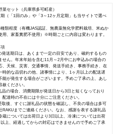
野菜セット（兵庫県多可町産）
定期（「1回のみ」や「3～12ヶ月定期」も当サイトで選べ
8種類程度（有機JAS認証、無農薬無化学肥料栽培、米ぬか
使用、家畜糞肥不使用）※時期ごとに内容は変わります。
事項
品の発送期日は、あくまで一定の目安であり、確約するもの
ません。年末年始を含む11月～2月中にお申込みの場合の
応、天候、災害、交通事情、発送手続き、事務手続き、在
一時的な品切れの他、諸事情により、1ヶ月以上の配送遅
不能が発生する場合がございます。予めご了承の上、あし
容赦ください。
謝礼品の場合、消費期限が発送日から3日と短くなっており
、配達時の不在には十分にご注意ください。
品受取後、すぐに謝礼品の状態を確認し、不良の場合は多可
社RAKUまでご連絡ください。なお、感謝を表する謝礼品
冷蔵については出荷日より3日以上、冷凍については出荷
日以上、経過してからの対応はできませんので予めご了承
。