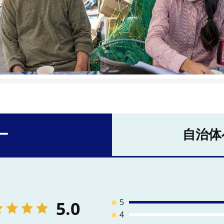
ー
自治体
★
5
5.0
★
4