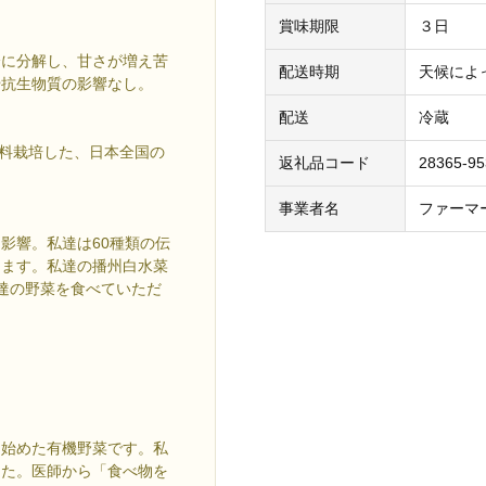
賞味期限
３日
分に分解し、甘さが増え苦
配送時期
天候によ
や抗生物質の影響なし。
配送
冷蔵
肥料栽培した、日本全国の
返礼品コード
28365-95
事業者名
ファーマ
に影響。私達は60種類の伝
ります。私達の播州白水菜
達の野菜を食べていただ
て始めた有機野菜です。私
した。医師から「食べ物を