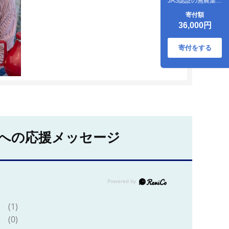
JAS認証の無農薬、
チヨちゃんの野菜
寄付額
２ヶ月定期[953]
36,000円
寄付をする
への応援メッセージ
(1)
(0)