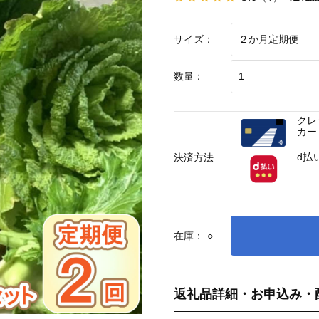
サイズ：
数量：
クレ
カー
d払
決済方法
在庫：
○
返礼品詳細・お申込み・