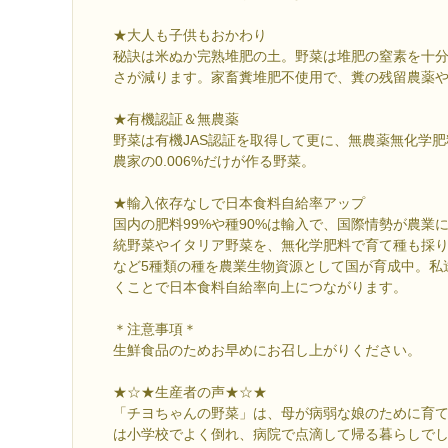
★大人も子供もおかわり
秘訣は米ぬか完熟堆肥の土。野菜は堆肥の窒素を十
さが減ります。家畜糞堆肥不使用で、糞の残留農薬
★有機認証＆無農薬
野菜は有機JAS認証を取得して更に、無農薬無化学
農家の0.006%だけが作る野菜。
★輸入依存なしで日本食料自給率アップ
国内の肥料99%や種90%は輸入で、国際情勢が農業
統野菜やイタリア野菜を、無化学肥料で育て種も採
など5種類の種を農業生物資源として国が育成中。私
くことで日本食料自給率向上につながります。
＊注意事項＊
生鮮食品のためお早めにお召し上がりください。
★☆★生産者の声★☆★
「チヨちゃんの野菜」は、母が病弱な娘のために育
は小学校でよく倒れ、病院で点滴して帰る暮らしで