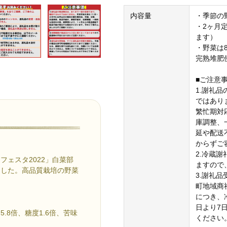
内容量
・季節の
・2ヶ月
ます）
・野菜は
完熟堆肥
■ご注意
1.謝礼
ではあり
繁忙期対
庫調整、
延や配送
からずご
2.冷蔵
ェスタ2022」白菜部
ますので
ました。高品質栽培の野菜
3.謝礼
町地域商
につき、
日より7
8倍、糖度1.6倍、苦味
ください