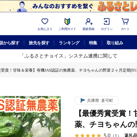
お気に入り
ご利用ガイド
新規登録
ログイン
カート
額から探す
旅先を探す
ランキング
特集
取り組み
「ふるさとチョイス」システム連携に関して
受賞！甘味＆栄養】有機JAS認証の無農薬、チヨちゃんの野菜２ヶ月定期[953
証の無農薬、チヨちゃんの野菜２ヶ月定期[953]
栄養】有機JAS認証の無農薬、チヨちゃんの野菜２ヶ月定期[953]
栄養】有機JAS認証の無農薬、チヨちゃんの野菜２ヶ月定期[953]
認証の無農薬、チヨちゃんの野菜２ヶ月定期[953]
＆栄養】有機JAS認証の無農薬、チヨちゃんの野菜２ヶ月定期[953]
兵庫県
多可町
【最優秀賞受賞！
薬、チヨちゃんの野
5.0
返礼
（1）