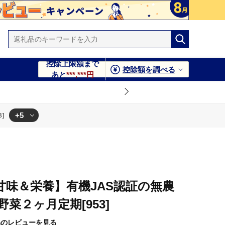
控除上限額まで
控除額を調べる
あと
***,***円
+5
]
甘味＆栄養】有機JAS認証の無農
菜２ヶ月定期[953]
品のレビューを見る