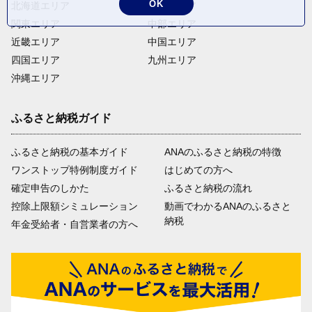
OK
北海道エリア
東北エリア
関東エリア
中部エリア
近畿エリア
中国エリア
四国エリア
九州エリア
沖縄エリア
ふるさと納税ガイド
ふるさと納税の基本ガイド
ANAのふるさと納税の特徴
ワンストップ特例制度ガイド
はじめての方へ
確定申告のしかた
ふるさと納税の流れ
控除上限額シミュレーション
動画でわかるANAのふるさと
納税
年金受給者・自営業者の方へ