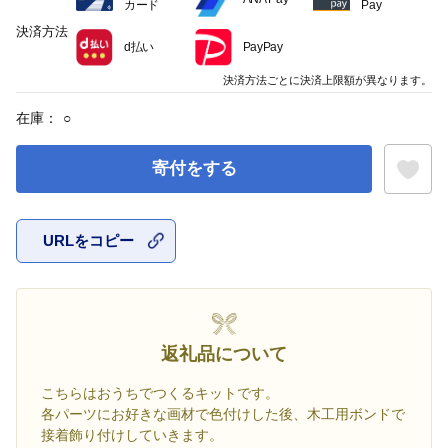
カード
Pay
決済方法
d払い
PayPay
決済方法ごとに決済上限額が異なります。
在庫：
○
寄付をする
URLをコピー
お気に入
返礼品について
こちらはおうちでつくるキットです。
各パーツにお好きな画材で色付けした後、木工用ボンドで
接着飾り付けしていきます。