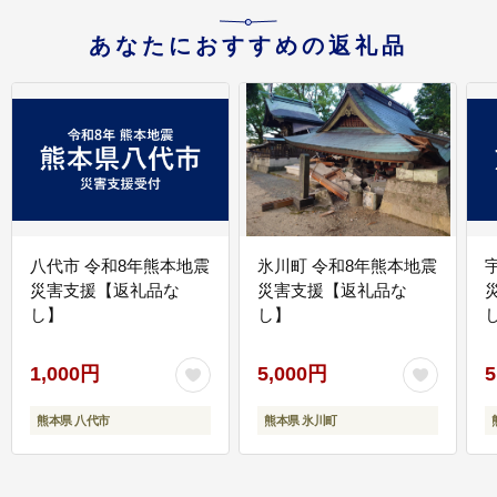
あなたにおすすめの返礼品
八代市 令和8年熊本地震
氷川町 令和8年熊本地震
災害支援【返礼品な
災害支援【返礼品な
し】
し】
し
1,000円
5,000円
5
熊本県 八代市
熊本県 氷川町