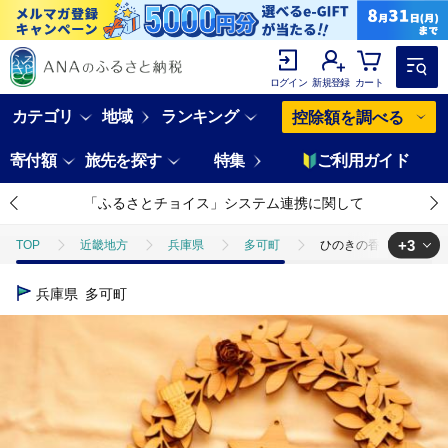
ログイン
新規登録
カート
カテゴリ
地域
ランキング
控除額を調べる
寄付額
旅先を探す
特集
ご利用ガイド
「ふるさとチョイス」システム連携に関して
+3
TOP
近畿地方
兵庫県
多可町
ひのきの香りクリスマス
TOP
日用品・雑貨
ひのきの香りクリスマスリース（おうちでつくるキ
兵庫県
多可町
TOP
日用品・雑貨
インテリア雑貨
ひのきの香りクリスマスリ
TOP
日用品・雑貨
ほかの雑貨・日用品
ひのきの香りクリス