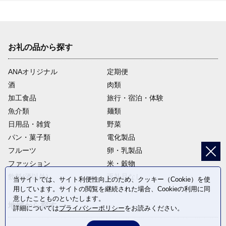
お礼の品から探す
ANAオリジナル
定期便
酒
肉類
加工食品
旅行・宿泊・体験
魚介類
麺類
日用品・雑貨
野菜
パン・菓子類
電化製品
フルーツ
卵・乳製品
ファッション
米・穀物
飲料(酒以外)
返礼品なし
当サイトでは、サイト利便性向上のため、クッキー（Cookie）を使
用しています。サイトの閲覧を継続された場合、Cookieの利用に同
意したことものといたします。
地域から探す
詳細については
プライバシーポリシー
をお読みください。