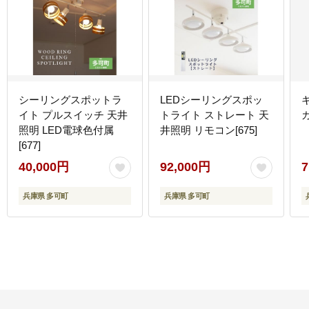
シーリングスポットラ
LEDシーリングスポッ
イト プルスイッチ 天井
トライト ストレート 天
照明 LED電球色付属
井照明 リモコン[675]
[677]
40,000円
92,000円
7
兵庫県 多可町
兵庫県 多可町