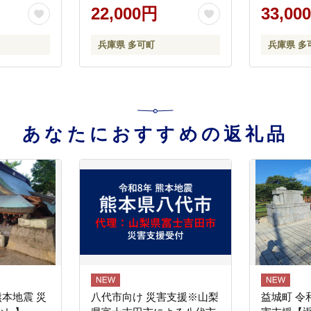
5]
レンジでチン おつまみ 清
22,000円
33,00
流米 コシヒカリ 簡単[222]
兵庫県 多可町
兵庫県 多
あなたにおすすめの返礼品
熊本地震 災
八代市向け 災害支援※山梨
益城町 令