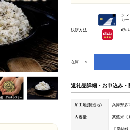
クレ
カー
d払
決済方法
在庫：
○
返礼品詳細・お申込み・
加工地(製造地)
兵庫県多
内容量
茶穀米〔1
【原材料