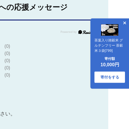
への応援メッセージ
茶葉入り雑穀米 グ
(0)
ルテンフリー 茶穀
米３袋[799]
(0)
寄付額
(0)
10,000円
(0)
(0)
寄付をする
ださい。