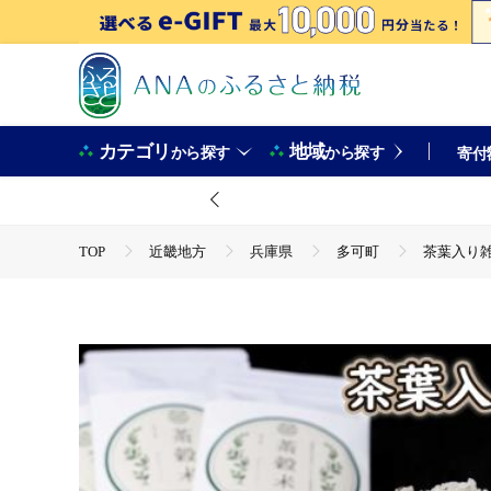
カテゴリ
地域
から探す
から探す
寄付
TOP
近畿地方
兵庫県
多可町
茶葉入り雑
TOP
米・穀物
茶葉入り雑穀米 グルテンフリー 茶穀米３
TOP
米・穀物
米
茶葉入り雑穀米 グルテンフリー
TOP
米・穀物
米
ほかの米
茶葉入り雑穀