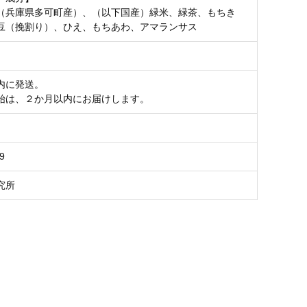
（兵庫県多可町産）、（以下国産）緑米、緑茶、もちき
豆（挽割り）、ひえ、もちあわ、アマランサス
内に発送。
始は、２か月以内にお届けします。
9
究所