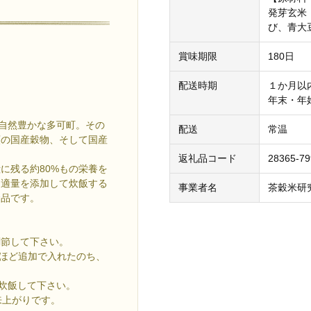
発芽玄米
び、青大
賞味期限
180日
配送時期
１か月以
年末・年
る自然豊かな多可町。その
配送
常温
類の国産穀物、そして国産
。
返礼品コード
28365-79
に残る約80%もの栄養を
に適量を添加して炊飯する
事業者名
茶穀米研
食品です。
調節して下さい。
mlほど追加で入れたのち、
ら炊飯して下さい。
来上がりです。