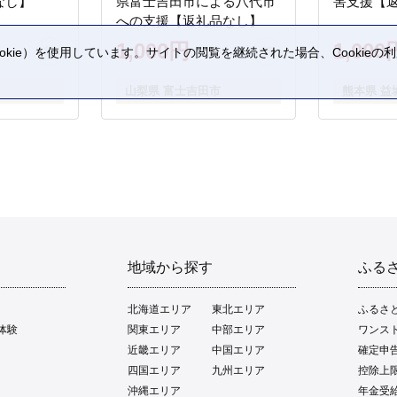
なし】
県富士吉田市による八代市
害支援【
への支援【返礼品なし】
1,000円
1,000
kie）を使用しています。サイトの閲覧を継続された場合、Cookie
。
山梨県 富士吉田市
熊本県 益
地域から探す
ふる
北海道エリア
東北エリア
ふるさ
体験
関東エリア
中部エリア
ワンス
近畿エリア
中国エリア
確定申
四国エリア
九州エリア
控除上
沖縄エリア
年金受