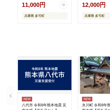
飯 保存食 播州百日どり
米 コシヒカリ[29
11,000円
12,000円
[305]
兵庫県 多可町
兵庫県 多可町
八代市 令和8年熊本地震 災
氷川町 令和8年