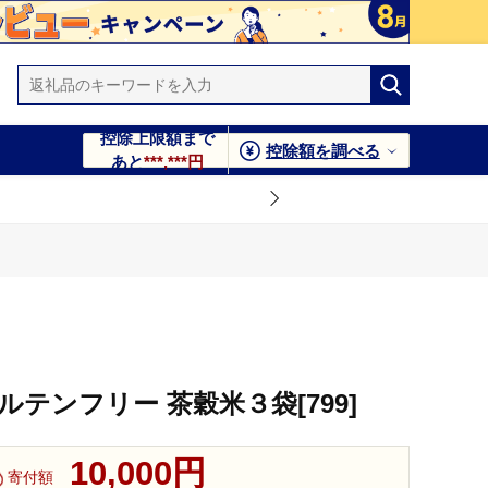
控除上限額まで
控除額を調べる
あと
***,***円
ルテンフリー 茶穀米３袋[799]
10,000円
寄付額