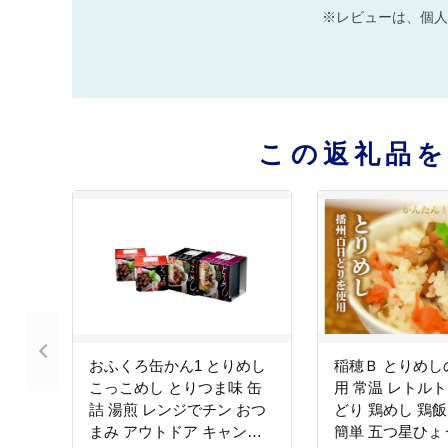
※レビューは、個人
この返礼品
おふくろ缶かん1 とりめし
稲穂Ｂ とりめし
こっこめし とりつま味 缶
用 常温 レトルト
詰 湯煎 レンジでチン おつ
どり 鶏めし 鶏飯
まみ アウトドア キャンプ
簡単 五つ星ひょ