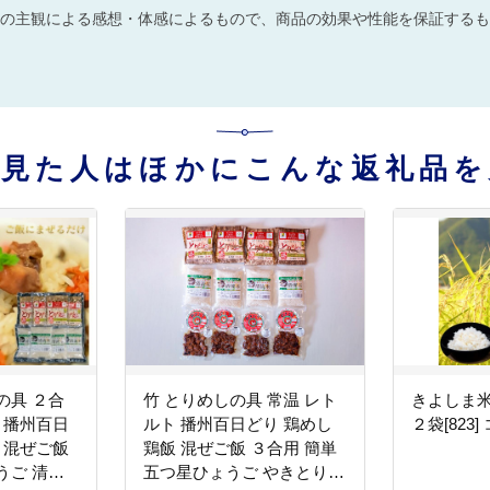
の主観による感想・体感によるもので、商品の効果や性能を保証するも
を見た人はほかにこんな返礼品を
の具 ２合
竹 とりめしの具 常温 レト
きよしま米
 播州百日
ルト 播州百日どり 鶏めし
２袋[823
 混ぜご飯
鶏飯 混ぜご飯 ３合用 簡単
うご 清流
五つ星ひょうご やきとり