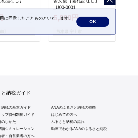
返礼品なし】
害支援【返礼品なし】
_U00-0001
円
5,000円
の利用に同意したことものといたします。
OK
城町
熊本県 宇土市
さと納税ガイド
と納税の基本ガイド
ANAのふるさと納税の特徴
トップ特例制度ガイド
はじめての方へ
告のしかた
ふるさと納税の流れ
限額シミュレーション
動画でわかるANAのふるさと納税
給者・自営業者の方へ