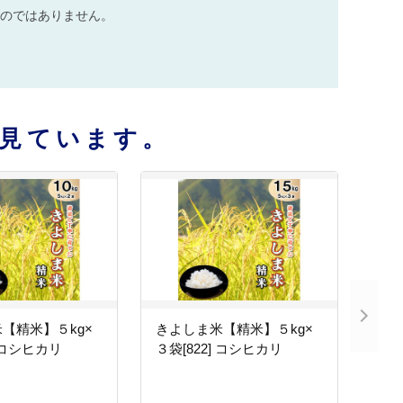
のではありません。
見ています。
【精米】５kg×
きよしま米【精米】５kg×
] コシヒカリ
３袋[822] コシヒカリ