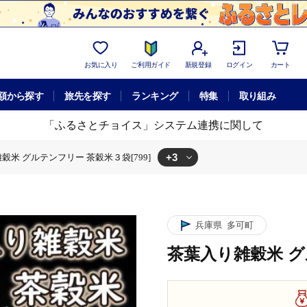
お気に入り
ご利用ガイド
新規登録
ログイン
カート
額から探す
旅先を探す
ランキング
特集
取り組み
「ふるさとチョイス」システム連携に関して
+3
穀米 グルテンフリー 茶穀米３袋[799]
袋[799]
 茶穀米３袋[799]
米 グルテンフリー 茶穀米３袋[799]
兵庫県
多可町
茶葉入り雑穀米 グ