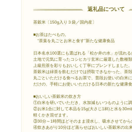
返礼品について
茶穀米〔150g入り３袋／国内産〕
■お茶はたべもの。
“茶葉を丸ごとお米と食す”新たな健康食品
日本名水100選にも選ばれる「松か井の水」が流れ
土地で元気に育ったコシヒカリ玄米に厳選した数種
上級煎茶を彩りもおいしく丁寧にブレンドしました
茶穀米は緑茶を飲むだけでは摂取できなかった、茶殻
丸ごといただける食べるお茶で、普段お使いの白米
だけの、手軽にお使いいただける日本の新たな健康
■おいしい茶穀米の炊き方
①白米を研いでいただき、水加減もいつものように
②お米1合に対して本品を15g(大さじ1杯)と水を30
軽くかき混ぜます。
③30分～1時間ほどそのまま浸水し、吸水させてか
④炊きあがり10分ほど蒸らせばおいしい茶穀米の出