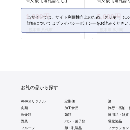
害支援【返礼品なし】
害支援【返礼品
1,000円
5,000円
当サイトでは、サイト利便性向上のため、クッキー（Coo
詳細については
プライバシーポリシー
をお読みください
熊本県 八代市
熊本県 氷川町
お礼の品から探す
ANAオリジナル
定期便
酒
肉類
加工食品
旅行・宿泊・
魚介類
麺類
日用品・雑貨
野菜
パン・菓子類
電化製品
フルーツ
卵・乳製品
ファッション