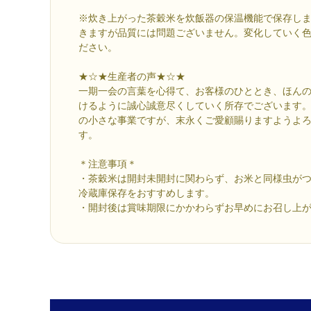
※炊き上がった茶穀米を炊飯器の保温機能で保存し
きますが品質には問題ございません。変化していく
ださい。
★☆★生産者の声★☆★
一期一会の言葉を心得て、お客様のひととき、ほん
けるように誠心誠意尽くしていく所存でございます
の小さな事業ですが、末永くご愛顧賜りますようよ
す。
＊注意事項＊
・茶穀米は開封未開封に関わらず、お米と同様虫が
冷蔵庫保存をおすすめします。
・開封後は賞味期限にかかわらずお早めにお召し上