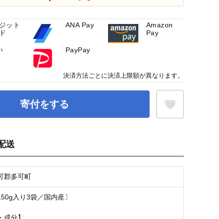
ジット
ANA Pay
Amazon
ド
Pay
い
PayPay
決済方法ごとに決済上限額が異なります。
寄付をする
配送
お気に入り登録
可郡多可町
50g入り3袋／国内産〕
・成分】