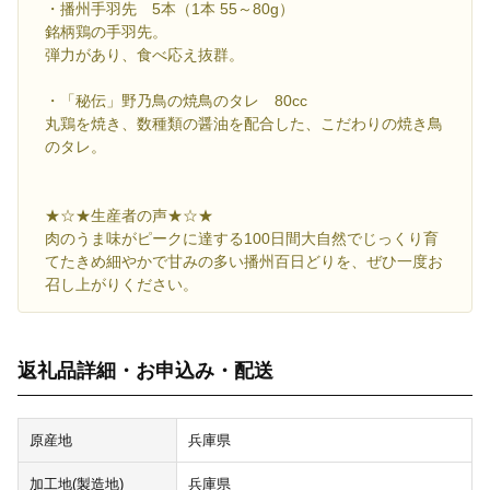
・播州手羽先 5本（1本 55～80g）
銘柄鶏の手羽先。
弾力があり、食べ応え抜群。
・「秘伝」野乃鳥の焼鳥のタレ 80cc
丸鶏を焼き、数種類の醤油を配合した、こだわりの焼き鳥
のタレ。
★☆★生産者の声★☆★
肉のうま味がピークに達する100日間大自然でじっくり育
てたきめ細やかで甘みの多い播州百日どりを、ぜひ一度お
召し上がりください。
返礼品詳細・お申込み・配送
原産地
兵庫県
加工地(製造地)
兵庫県