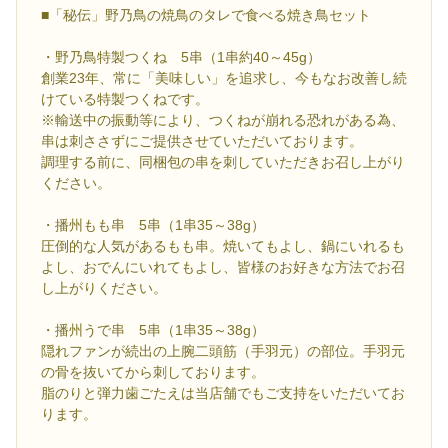
■「秘伝」野乃鳥の焼鳥のタレで食べる焼き鳥セット
・野乃鳥特製つくね 5串（1串約40～45g）
創業23年、常に「美味しい」を追求し、今もなお改善し続
けている特製つくねです。
※輸送中の振動等により、つくねが崩れる恐れがある為、
串は刺ささずにご提供させていただいております。
調理する前に、同梱包の串を刺していただきお召し上がり
ください。
・播州もも串 5串（1串35～38g）
圧倒的な人気があるもも串。焼いてもよし、鍋にいれるも
よし、おでんにいれてもよし、皆様のお好きな方法でお召
し上がりください。
・播州うで串 5串（1串35～38g）
隠れファンが続出の上腕二頭筋（手羽元）の部位。手羽元
の骨を抜いてから刺しております。
脂のりと弾力歯ごたえは当店舗でもご支持をいただいてお
ります。