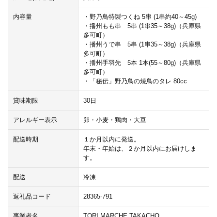
内容量
・野乃鳥特製つくね 5串 (1串約40～45g)
・播州もも串 5串 (1串35～38g)（兵庫県
多可町）
・播州うで串 5串 (1串35～38g)（兵庫県
多可町）
・播州手羽先 5本 1本(55～80g)（兵庫県
多可町）
・「秘伝」野乃鳥の焼鳥のタレ 80cc
賞味期限
30日
アレルギー表示
卵・小麦・鶏肉・大豆
配送時期
１か月以内に発送。
年末・年始は、２か月以内にお届けしま
す。
配送
冷凍
返礼品コード
28365-791
事業者名
TORI MARCHE TAKACHO