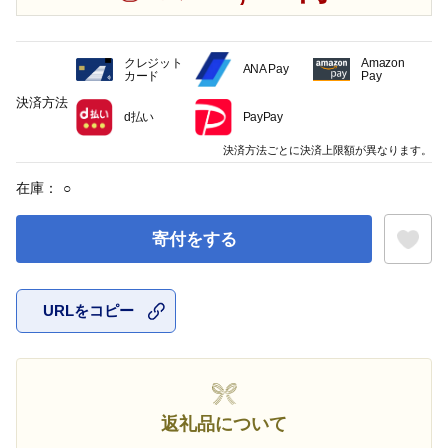
クレジット
Amazon
ANA Pay
カード
Pay
決済方法
d払い
PayPay
決済方法ごとに決済上限額が異なります。
在庫：
○
寄付をする
URLをコピー
お気に入
返礼品について