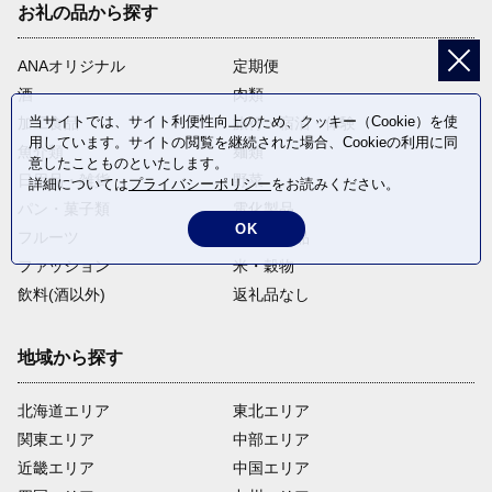
お礼の品から探す
ANAオリジナル
定期便
酒
肉類
当サイトでは、サイト利便性向上のため、クッキー（Cookie）を使
加工食品
旅行・宿泊・体験
用しています。サイトの閲覧を継続された場合、Cookieの利用に同
魚介類
麺類
意したことものといたします。
日用品・雑貨
野菜
詳細については
プライバシーポリシー
をお読みください。
パン・菓子類
電化製品
OK
フルーツ
卵・乳製品
ファッション
米・穀物
飲料(酒以外)
返礼品なし
地域から探す
北海道エリア
東北エリア
関東エリア
中部エリア
近畿エリア
中国エリア