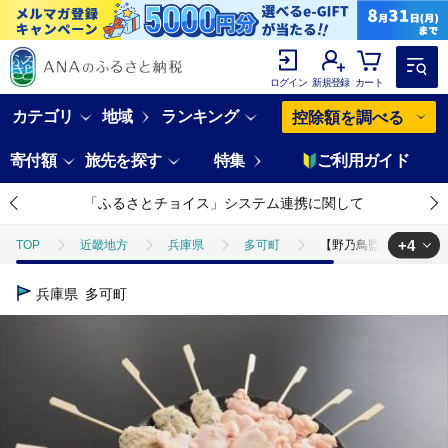
ログイン
新規登録
カート
カテゴリ
地域
ランキング
控除額を調べる
寄付額
旅先を探す
特集
ご利用ガイド
「ふるさとチョイス」システム連携に関して
+4
TOP
近畿地方
兵庫県
多可町
【野乃鳥監修】焼き鳥4種
TOP
肉
鶏肉
【野乃鳥監修】焼き鳥4種類20本セット[791]
兵庫県
多可町
TOP
肉
鶏肉
ほかの鶏肉
【野乃鳥監修】焼き鳥4種類20
TOP
加工食品
惣菜・レトルト
ほかの惣菜
【野乃鳥監
TOP
加工食品
調味料
ほかの調味料
【野乃鳥監修】焼き