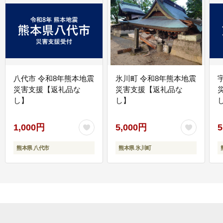
八代市 令和8年熊本地震
氷川町 令和8年熊本地震
災害支援【返礼品な
災害支援【返礼品な
し】
し】
し
1,000円
5,000円
5
熊本県 八代市
熊本県 氷川町