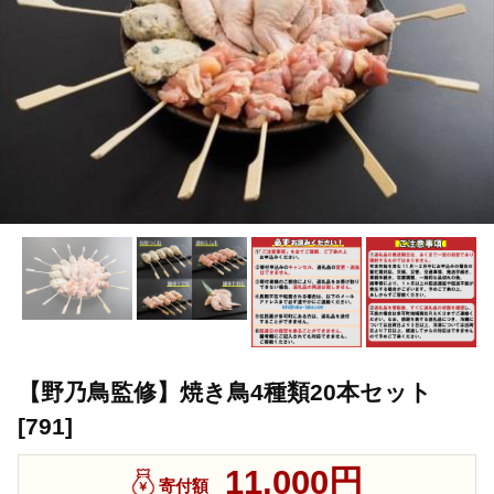
【野乃鳥監修】焼き鳥4種類20本セット
[791]
11,000円
寄付額