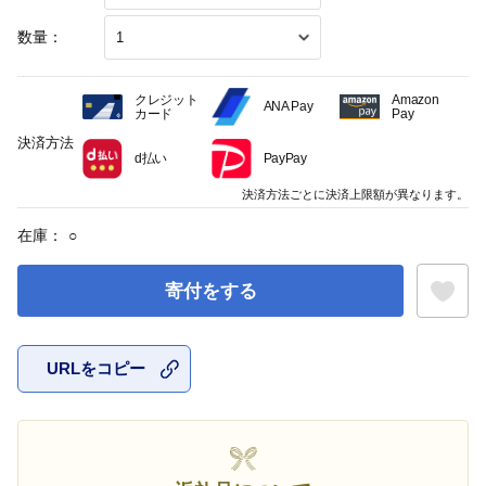
数量：
クレジット
Amazon
ANA Pay
カード
Pay
決済方法
d払い
PayPay
決済方法ごとに決済上限額が異なります。
在庫：
○
寄付をする
URLをコピー
お気に入