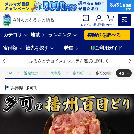
ログイン
新規登録
カート
カテゴリ
地域
ランキング
控除額を調べる
寄付額
旅先を探す
特集
ご利用ガイド
「ふるさとチョイス」システム連携に関して
+2
TOP
近畿地方
兵庫県
多可町
多可の播州百日どり3羽セ
TOP
肉
鶏肉
多可の播州百日どり3羽セット[129]
兵庫県
多可町
TOP
肉
鶏肉
ほかの鶏肉
多可の播州百日どり3羽セット[