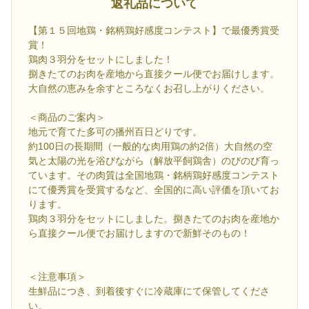
返礼品について
【第１５回地鶏・銘柄鶏好感度コンテスト】で最優秀賞受
賞！
鶏肉３羽分をセットにしました！
捌きたてのお肉を産地から直接クール便でお届けします。
大自然の恵みを余すところなくお召し上がりください。
＜商品のご案内＞
地元で育てた多可の播州百日どりです。
約100日の長期間（一般的な肉用鶏の約2倍）大自然の空
気と太陽の光を浴びながら（解放平飼鶏舎）のびのび育っ
ています。その肉質は全国地鶏・銘柄鶏好感度コンテスト
にて優秀賞を受賞するなど、全国的に高い評価を頂いてお
ります。
鶏肉３羽分をセットにしました。捌きたてのお肉を産地か
ら直接クール便でお届けしますので新鮮そのもの！
＜注意事項＞
生鮮品につき、到着後すぐに冷蔵庫にて保管してくださ
い。