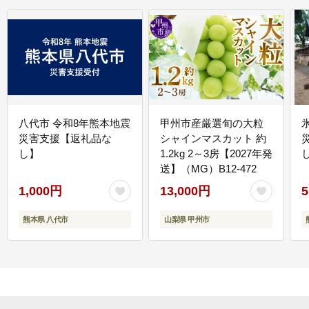
八代市 令和8年熊本地震
甲州市産厳選旬の大粒
災害支援【返礼品な
シャインマスカット 約
し】
1.2kg 2～3房【2027年発
送】（MG）B12-472
1,000円
13,000円
5
熊本県 八代市
山梨県 甲州市