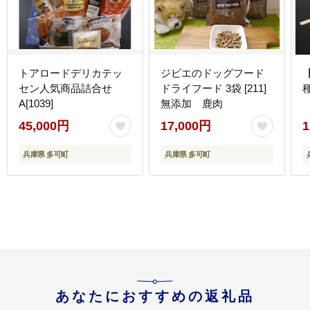
トアロードデリカテッ
ジビエのドッグフード
セン人気商品詰合せ
ドライフード 3袋 [211]
種
A[1039]
無添加 鹿肉
45,000円
17,000円
1
兵庫県 多可町
兵庫県 多可町
あなたにおすすめの返礼品