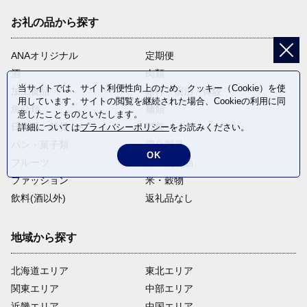
お礼の品から探す
ANAオリジナル
定期便
酒
肉類
当サイトでは、サイト利便性向上のため、クッキー（Cookie）を使
加工食品
旅行・宿泊・体験
用しています。サイトの閲覧を継続された場合、Cookieの利用に同
魚介類
麺類
意したことものといたします。
日用品・雑貨
野菜
詳細については
プライバシーポリシー
をお読みください。
パン・菓子類
電化製品
OK
フルーツ
卵・乳製品
ファッション
米・穀物
飲料(酒以外)
返礼品なし
地域から探す
北海道エリア
東北エリア
関東エリア
中部エリア
近畿エリア
中国エリア