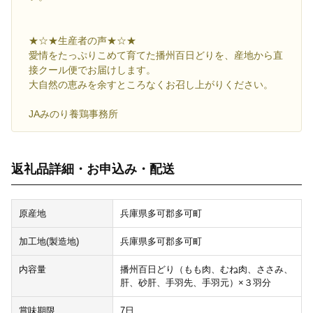
★☆★生産者の声★☆★
愛情をたっぷりこめて育てた播州百日どりを、産地から直
接クール便でお届けします。
大自然の恵みを余すところなくお召し上がりください。
JAみのり養鶏事務所
返礼品詳細・お申込み・配送
原産地
兵庫県多可郡多可町
加工地(製造地)
兵庫県多可郡多可町
内容量
播州百日どり（もも肉、むね肉、ささみ、
肝、砂肝、手羽先、手羽元）×３羽分
賞味期限
7日