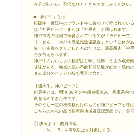
存分に味わい、贅沢なひとときをお楽しみください
■「神戸牛」とは
松阪牛・近江牛のブランド牛に合わせて呼ばれてい
は「神戸ビーフ」または「神戸肉」と呼ばれます。
神戸市内の牧場で飼育されている牛が「神戸ビーフ
りません。「神戸肉流通推進協議会」という団体が
厳しい定義をクリアしたものだけに、最高級肉「神
号が与えられます。
神戸牛のおいしさの秘密は甘味、脂肪、うまみ成分
甘味がある。融点の低い不飽和脂肪酸が細かく筋肉
まみ成分のイノシン酸を豊富に含む。
【但馬牛、神戸ビーフ】
但馬牛とは、明治 36 年の牛籍台帳以来、兵庫県内
良を進めてきた牛です。
そのうち一定の枝肉格付けのものが神戸ビーフと呼
こちらのお礼の品は兵庫県地域資源認定品です。多
① 歩留まり・肉質等級
・「A」「B」４等級以上を対象にする。