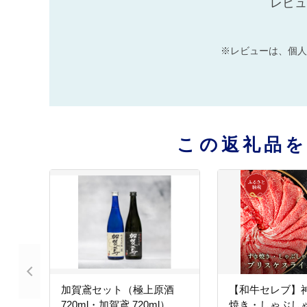
レビュ
※レビューは、個人
この返礼品
加賀鳶セット（極上原酒
【和牛セレブ】
720ml・加賀鳶 720ml）
焼き・しゃぶし