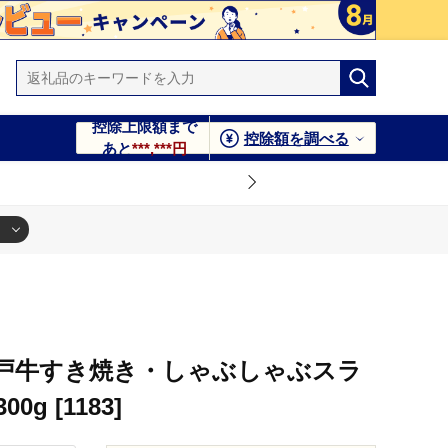
控除上限額まで
控除額を調べる
あと
***,***円
戸牛すき焼き・しゃぶしゃぶスラ
g [1183]