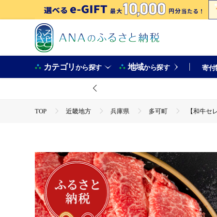
カテゴリ
地域
から探す
から探す
寄付
TOP
近畿地方
兵庫県
多可町
【和牛セレ
TOP
肉
【和牛セレブ】神戸牛すき焼き・しゃぶしゃぶスラ
TOP
肉
牛肉
【和牛セレブ】神戸牛すき焼き・しゃ
TOP
肉
牛肉
神戸牛
【和牛セレブ】神戸牛
TOP
肉
牛肉
すき焼き(牛肉)
【和牛セレ
TOP
肉
牛肉
しゃぶしゃぶ(牛肉)
【和牛