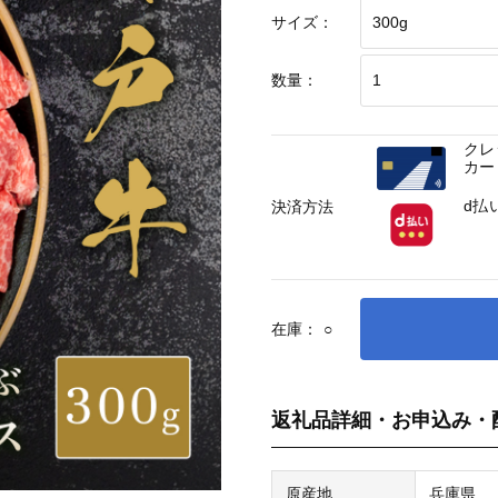
サイズ：
数量：
クレ
カー
d払
決済方法
在庫：
○
返礼品詳細・お申込み・
原産地
兵庫県