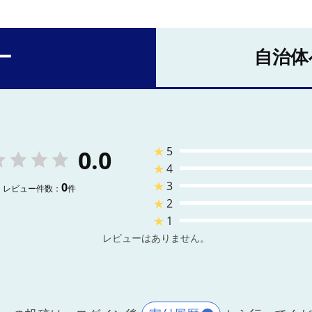
ー
自治体
★
5
0.0
★
4
★
3
0
レビュー件数：
件
★
2
★
1
レビューはありません。