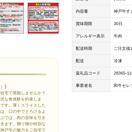
内容量
神戸牛す
賞味期限
30日
アレルギー表示
牛肉
配送時期
ご注文後
配送
冷凍
返礼品コード
28365-11
事業者名
和牛セレ
ケ）】
ご自宅で堪能しませんか？
贅沢な食体験を約束しま
トです。薄くスライスした
きは、口の中でとろけるよ
ゃぶでは、肉の旨味を引き
できます。贈り物や特別な
る神戸牛の魅力をご自宅で