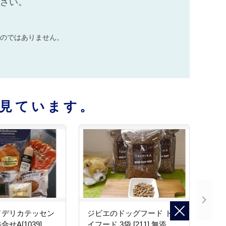
ださい。
のではありません。
見ています。
ドデリカテッセン
ジビエのドッグフード ドラ
せA[1039]
イフード 3袋 [211] 無添