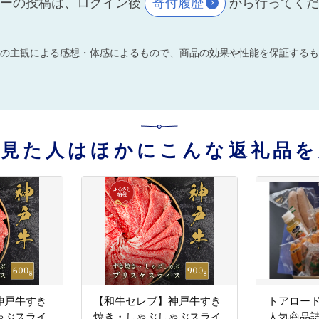
ーの投稿は、ログイン後
寄付履歴
から行ってく
の主観による感想・体感によるもので、商品の効果や性能を保証するも
を見た人はほかにこんな返礼品を
神戸牛すき
【和牛セレブ】神戸牛すき
トアロー
ゃぶスライ
焼き・しゃぶしゃぶスライ
人気商品詰合