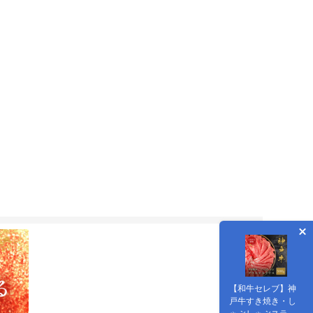
【和牛セレブ】神
戸牛すき焼き・し