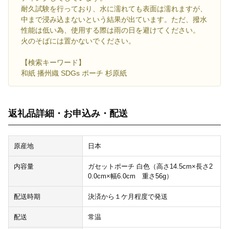
耐久試験を行っており、水に濡れても表面は濡れますが、
中まで浸み込まないという結果が出ています。ただ、撥水
性能は低い為、使用する際は雨の日を避けてください。
火のそばには置かないでください。
【検索キーワード】
和紙 播州織 SDGs ポーチ 杉原紙
返礼品詳細・お申込み・配送
原産地
日本
内容量
ガセットポーチ 白色（高さ14.5cm×長さ2
0.0cm×幅6.0cm 重さ56g）
配送時期
決済から１ケ月程度で発送
配送
常温