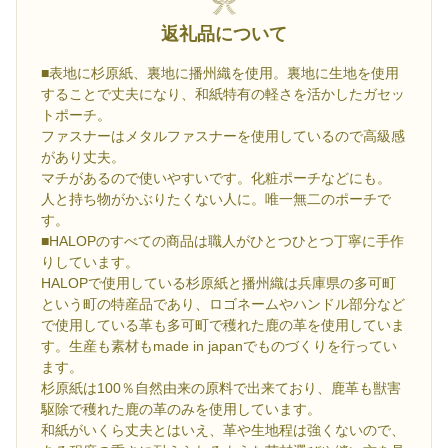
返礼品について
■表地に杉原紙、裏地に播州織を使用。裏地に生地を使用
することで丈夫になり、和紙特有の軽さを活かしたガセッ
トポーチ。
ファスナーはメタルファスナーを使用しているので高級感
があり丈夫。
マチがあるので使いやすいです。化粧ポーチなどにも。
人と持ち物がかぶりたくない人に。唯一無二のポーチで
す。
■HALOPのすべての商品は職人がひとつひとつ丁寧に手作
りしています。
HALOPで使用している杉原紙と播州織は兵庫県の多可町
という町の特産品であり、ロゴネームやハンドル部分など
で使用している革も多可町で穫れた鹿の革を使用していま
す。生産も素材もmade in japanでものづくりを行ってい
ます。
杉原紙は100％自然由来の原料で出来ており、鹿革も獣害
駆除で穫れた鹿の革のみを使用しています。
和紙がいくら丈夫とはいえ、革や生地程は強くないので、