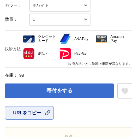
カラー：
数量：
クレジット
Amazon
ANA Pay
カード
Pay
決済方法
d払い
PayPay
決済方法ごとに決済上限額が異なります。
在庫：
99
寄付をする
URLをコピー
お気に入