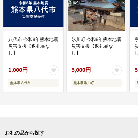
八代市 令和8年熊本地震
氷川町 令和8年熊本地震
災害支援【返礼品な
災害支援【返礼品な
し】
し】
し
1,000円
5,000円
5
熊本県 八代市
熊本県 氷川町
お礼の品から探す