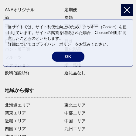
ANAオリジナル
定期便
酒
肉類
加工食品
旅行・宿泊・体験
当サイトでは、サイト利便性向上のため、クッキー（Cookie）を使
用しています。サイトの閲覧を継続された場合、Cookieの利用に同
魚介類
麺類
意したことものといたします。
日用品・雑貨
野菜
詳細については
プライバシーポリシー
をお読みください。
パン・菓子類
電化製品
OK
フルーツ
卵・乳製品
ファッション
米・穀物
飲料(酒以外)
返礼品なし
地域から探す
北海道エリア
東北エリア
関東エリア
中部エリア
近畿エリア
中国エリア
四国エリア
九州エリア