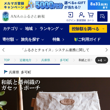
ログイン
新規登録
カート
カテゴリ
地域
ランキング
控除額を調べる
寄付額
旅先を探す
特集
ご利用ガイド
「ふるさとチョイス」システム連携に関して
+4
TOP
近畿地方
兵庫県
多可町
和紙と播州織のガセットポー
TOP
日用品・雑貨
和紙と播州織のガセットポーチ（ホワイト） HALOP
兵庫県
多可町
TOP
日用品・雑貨
ほかの雑貨・日用品
和紙と播州織のガセット
TOP
ファッション
和紙と播州織のガセットポーチ（ホワイト） HALOP
TOP
ファッション
小物
和紙と播州織のガセットポーチ（ホワイト