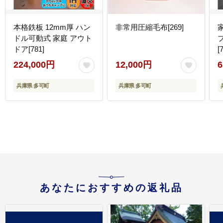
本格鉄板 12mm厚 ハン
非常用圧縮毛布[269]
ドル可動式 家庭 アウト
ドア[781]
[
224,000円
12,000円
6
兵庫県 多可町
兵庫県 多可町
あなたにおすすめの返礼品