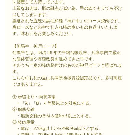
を指定して入荷しています。
上質なお肉は、脂の融点が低い為、手のぬくもりでも溶け
出してしまいます。
厳選された血統の黒毛和種『神戸牛』のロース焼肉です。
肩ロースなどの中で仕入れ時の良いものお送りいたしま
す。味わいをお楽しみください。
【但馬牛、神戸ビーフ】
但馬牛とは、明治 36 年の牛籍台帳以来、兵庫県内で厳正
な個体管理や育種改良を進めてきた牛です。
そのうち一定の枝肉格付けのものが神戸ビーフと呼ばれま
す。
こちらのお礼の品は兵庫県地域資源認定品です。多可町産
ではありません。
① 歩留まり・肉質等級
・「A」「B」４等級以上を対象にする。
② 脂肪交雑
・脂肪交雑のＢＭＳ値No.6以上とする。
③ 枝肉重量
・雌は、270kg以上から499.9㎏以下とする。
・去勢は、300kg以上から499.9㎏以下とする。