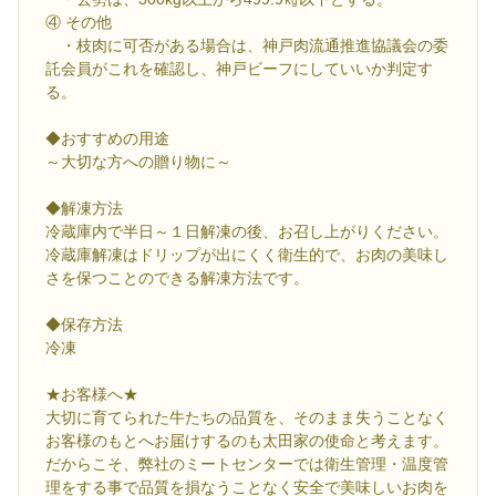
④ その他
・枝肉に可否がある場合は、神戸肉流通推進協議会の委
託会員がこれを確認し、神戸ビーフにしていいか判定す
る。
◆おすすめの用途
～大切な方への贈り物に～
◆解凍方法
冷蔵庫内で半日～１日解凍の後、お召し上がりください。
冷蔵庫解凍はドリップが出にくく衛生的で、お肉の美味し
さを保つことのできる解凍方法です。
◆保存方法
冷凍
★お客様へ★
大切に育てられた牛たちの品質を、そのまま失うことなく
お客様のもとへお届けするのも太田家の使命と考えます。
だからこそ、弊社のミートセンターでは衛生管理・温度管
理をする事で品質を損なうことなく安全で美味しいお肉を