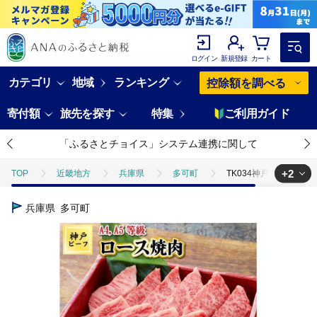
ログイン
新規登録
カート
カテゴリ
地域
ランキング
控除額を調べる
寄付額
旅先を探す
特集
ご利用ガイド
「ふるさとチョイス」システム連携に関して
+2
TOP
近畿地方
兵庫県
多可町
TK034神戸牛ロース焼肉80
TOP
肉
牛肉
TK034神戸牛ロース焼肉800g [1068]
兵庫県
多可町
TOP
肉
牛肉
焼肉(牛肉)
TK034神戸牛ロース焼肉800g [