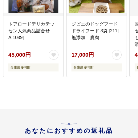
トアロードデリカテッ
ジビエのドッグフード
セン人気商品詰合せ
ドライフード 3袋 [211]
A[1039]
無添加 鹿肉
も
45,000円
17,000円
4
兵庫県 多可町
兵庫県 多可町
あなたにおすすめの返礼品