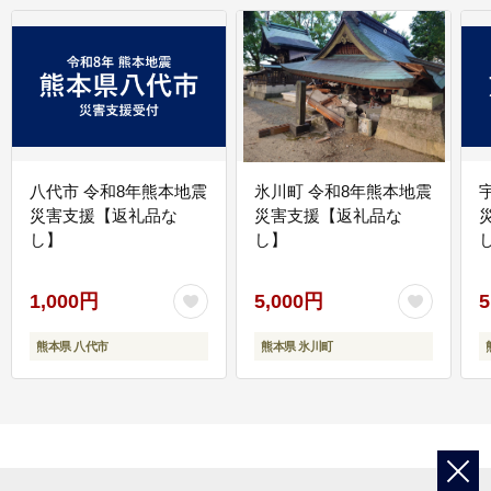
八代市 令和8年熊本地震
氷川町 令和8年熊本地震
災害支援【返礼品な
災害支援【返礼品な
し】
し】
し
1,000円
5,000円
5
熊本県 八代市
熊本県 氷川町