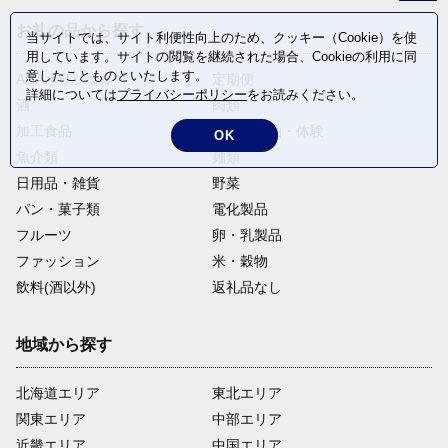
お礼の品から探す
当サイトでは、サイト利便性向上のため、クッキー（Cookie）を使
用しています。サイトの閲覧を継続された場合、Cookieの利用に同
意したことものといたします。
ANAオリジナル
定期便
詳細については
プライバシーポリシー
をお読みください。
酒
肉類
加工食品
旅行・宿泊・体験
OK
魚介類
麺類
日用品・雑貨
野菜
パン・菓子類
電化製品
フルーツ
卵・乳製品
ファッション
米・穀物
飲料(酒以外)
返礼品なし
地域から探す
北海道エリア
東北エリア
関東エリア
中部エリア
近畿エリア
中国エリア