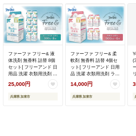
ファーファ フリー& 液
ファーファ フリー& 柔
Y
体洗剤 無香料 詰替 8個
軟剤 無香料 詰替 4個セ
(
セット[ フリーアンド 日
ット[ フリーアンド 日用
用品 洗濯 衣類用洗剤 ラ
品 洗濯 衣類用洗剤 ラン
ンドリー エコ お徳用 ]
ドリー エコ ]
25,000円
14,000円
3
兵庫県 加東市
兵庫県 加東市