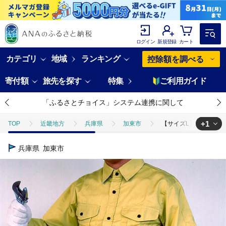
ログイン
新規登録
カート
カテゴリ
地域
ランキング
控除額を調べる
寄付額
旅先を探す
特集
ご利用ガイド
「ふるさとチョイス」システム連携に関して
+1
TOP
近畿地方
兵庫県
加東市
【サイズL】コシラクベル
TOP
日用品・雑貨
ほかの雑貨・日用品
【サイズL】コシラク
兵庫県
加東市