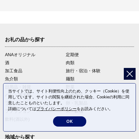
お礼の品から探す
ANAオリジナル
定期便
酒
肉類
加工食品
旅行・宿泊・体験
魚介類
麺類
日用品・雑貨
野菜
当サイトでは、サイト利便性向上のため、クッキー（Cookie）を使
パン・菓子類
電化製品
用しています。サイトの閲覧を継続された場合、Cookieの利用に同
意したことものといたします。
フルーツ
卵・乳製品
詳細については
プライバシーポリシー
をお読みください。
ファッション
米・穀物
飲料(酒以外)
返礼品なし
OK
地域から探す