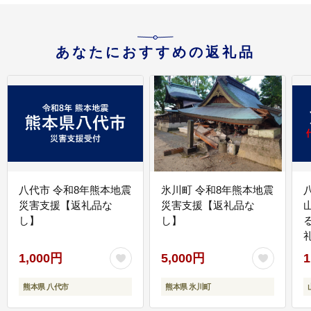
あなたにおすすめの返礼品
八代市 令和8年熊本地震
氷川町 令和8年熊本地震
災害支援【返礼品な
災害支援【返礼品な
し】
し】
1,000円
5,000円
1
熊本県 八代市
熊本県 氷川町