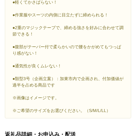
●軽くてかさばらない！
●作業服やスーツの内側に目立たずに締められる！
●2重のマジックテープで、締める強さを好みに合わせて調
節できる！
●腹部がテーパー付で柔らかいので腰をかがめてもつっぱ
り感がない！
●通気性が良くムレない！
●類型3号（企画立案）：加東市内で企画され、付加価値が
過半を占める商品です
※画像はイメージです。
※ご希望のサイズをお選びください。（S/M/L/LL）
返礼品詳細・お申込み・配送