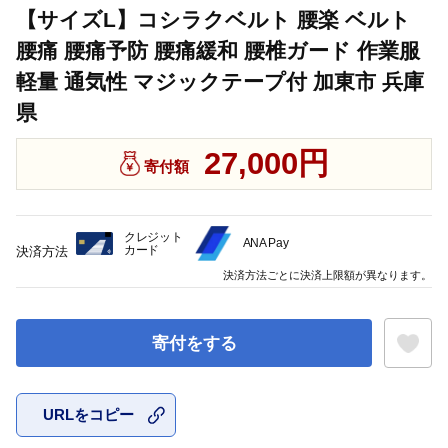
【サイズL】コシラクベルト 腰楽 ベルト
腰痛 腰痛予防 腰痛緩和 腰椎ガード 作業服
軽量 通気性 マジックテープ付 加東市 兵庫
県
27,000円
寄付額
クレジット
ANA Pay
カード
決済方法
決済方法ごとに決済上限額が異なります。
寄付をする
URLをコピー
お気に入