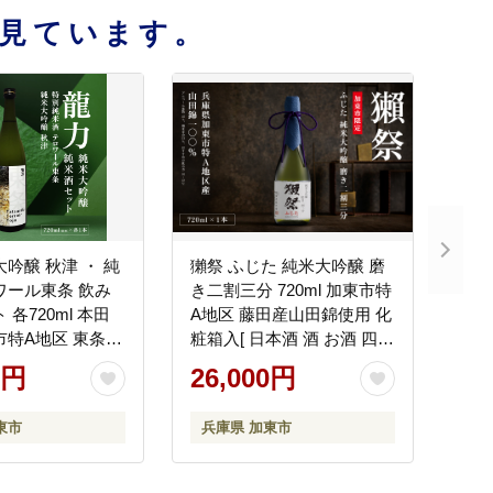
見ています。
大吟醸 秋津 ・ 純
獺祭 ふじた 純米大吟醸 磨
ワール東条 飲み
き二割三分 720ml 加東市特
 各720ml 本田
A地区 藤田産山田錦使用 化
市特A地区 東条産
粧箱入[ 日本酒 酒 お酒 四合
本酒 酒 お酒
瓶 贈答品 ]
0円
26,000円
品 辛口 ]
東市
兵庫県 加東市