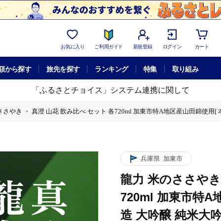
お気に入り
ご利用ガイド
新規登録
ログイン
カート
額から探す
旅先を探す
ランキング
特集
取り組み
「ふるさとチョイス」システム連携に関して
さやき ・ 真澄 山花 飲み比べ セット 各720ml 加東市特A地区産山田錦使用[ 
 飲み比べ セット 各720ml 加東市特A地区産山田錦使用[ 本田商店 宮坂醸造 大
兵庫県
加東市
龍力 米のささやき 
720ml 加東市特
造 大吟醸 純米大吟