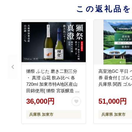
この返礼品
獺祭 ふじた 磨き二割三分
高室池GC 平日 
・ 真澄 山花 飲み比べ 各
券 昼食付 [ ゴル
720ml 加東市特A地区産山
兵庫県 関西 ゴル
田錦使用[ 獺祭 宮坂醸造 日
本酒 酒 お酒 純米大吟醸 純
36,000円
51,000円
米酒 四合瓶 贈答用 ]
兵庫県 加東市
兵庫県 加東市