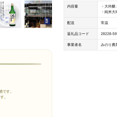
内容量
・大吟醸 
・純米大吟
配送
常温
返礼品コード
28228-5
事業者名
みのり農
酒です。
ます。