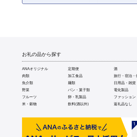
お礼の品から探す
ANAオリジナル
定期便
酒
肉類
加工食品
旅行・宿泊・
魚介類
麺類
日用品・雑貨
野菜
パン・菓子類
電化製品
フルーツ
卵・乳製品
ファッション
米・穀物
飲料(酒以外)
返礼品なし