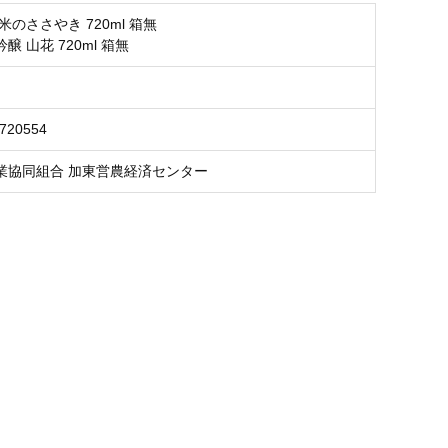
米のささやき 720ml 箱無
醸 山花 720ml 箱無
9720554
業協同組合 加東営農経済センター