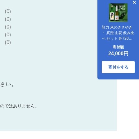
(0)
(0)
(0)
龍力 米のささやき
・ 真澄 山花 飲み比
(0)
べ セット 各720ml
(0)
加東市特A地区産山
寄付額
田錦使用[ 本田商店
24,000円
宮坂醸造 大吟醸 純
米大吟醸 日本酒 酒
お酒 四合瓶 贈答品
寄付をする
]
ださい。
のではありません。