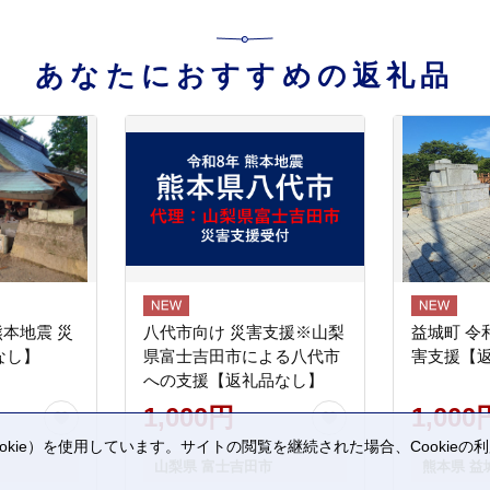
あなたにおすすめの返礼品
熊本地震 災
八代市向け 災害支援※山梨
益城町 令
なし】
県富士吉田市による八代市
害支援【
への支援【返礼品なし】
1,000円
1,000
kie）を使用しています。サイトの閲覧を継続された場合、Cookie
山梨県 富士吉田市
熊本県 益
。