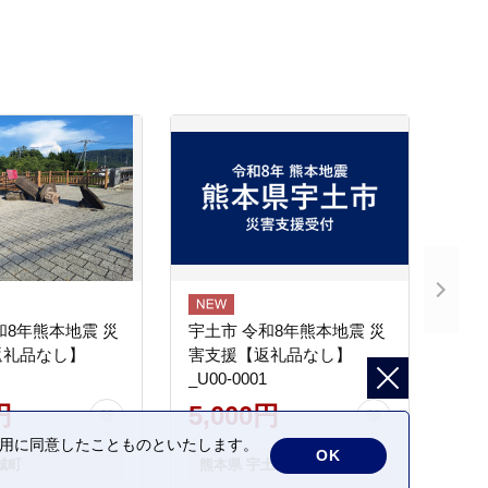
和8年熊本地震 災
宇土市 令和8年熊本地震 災
返礼品なし】
害支援【返礼品なし】
_U00-0001
円
5,000円
の利用に同意したことものといたします。
OK
城町
熊本県 宇土市