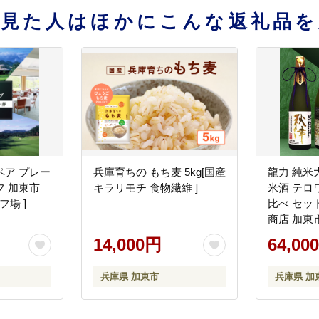
を見た人はほかにこんな返礼品を
ペア プレー
兵庫育ちの もち麦 5kg[国産
龍力 純米
フ 加東市
キラリモチ 食物繊維 ]
米酒 テロ
フ場 ]
比べ セット
商店 加東
山田錦使用 [日
14,000円
64,00
四合瓶 贈答
兵庫県 加東市
兵庫県 加