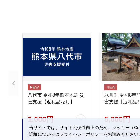
八代市 令和8年熊本地震 災
氷川町 令和8年
害支援【返礼品なし】
害支援【返礼品
1,000円
5,000円
当サイトでは、サイト利便性向上のため、クッキー（Coo
熊本県 八代市
熊本県 氷川町
詳細については
プライバシーポリシー
をお読みください