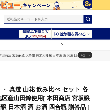
控除上限額まで
控除額を調べる
あと
***,***円
+1
本田商店 宮坂醸造 大吟醸 純米大吟醸 日本酒 酒 お酒 四合瓶 贈答品 ]
吟醸 純米大吟醸 日本酒 酒 お酒 四合瓶 贈答品 ]
・ 真澄 山花 飲み比べ セット 各
A地区産山田錦使用[ 本田商店 宮坂醸
醸 日本酒 酒 お酒 四合瓶 贈答品 ]