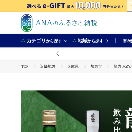
カテゴリ
地域
から探す
から探す
寄付
TOP
近畿地方
兵庫県
加東市
龍力 米のさ
TOP
酒
日本酒
龍力 米のささやき ・ 真澄 山花