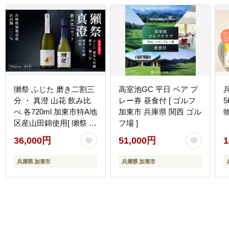
獺祭 ふじた 磨き二割三
高室池GC 平日 ペア プ
分 ・ 真澄 山花 飲み比
レー券 昼食付 [ ゴルフ
べ 各720ml 加東市特A地
加東市 兵庫県 関西 ゴル
物
区産山田錦使用[ 獺祭 宮
フ場 ]
坂醸造 日本酒 酒 お酒
36,000円
51,000円
1
純米大吟醸 純米酒 四合
瓶 贈答用 ]
兵庫県 加東市
兵庫県 加東市