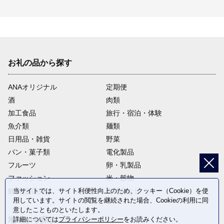
お礼の品から探す
ANAオリジナル
定期便
酒
肉類
加工食品
旅行・宿泊・体験
魚介類
麺類
日用品・雑貨
野菜
パン・菓子類
電化製品
フルーツ
卵・乳製品
ファッション
米・穀物
飲料(酒以外)
返礼品なし
当サイトでは、サイト利便性向上のため、クッキー（Cookie）を使
用しています。サイトの閲覧を継続された場合、Cookieの利用に同
意したことものといたします。
地域から探す
詳細については
プライバシーポリシー
をお読みください。