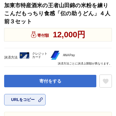
加東市特産酒米の王者山田錦の米粉を練り
こんだもっちり食感「伝の助うどん」４人
前３セット
12,000円
寄付額
クレジット
ANA Pay
カード
決済方法
決済方法ごとに決済上限額が異なります。
寄付をする
URLをコピー
お気に入