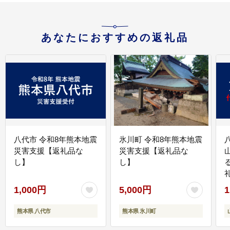
あなたにおすすめの返礼品
八代市 令和8年熊本地震
氷川町 令和8年熊本地震
災害支援【返礼品な
災害支援【返礼品な
し】
し】
1,000円
5,000円
1
熊本県 八代市
熊本県 氷川町