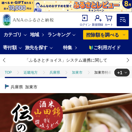
ログイン
新規登録
カート
カテゴリ
地域
ランキング
控除額を調べる
寄付額
旅先を探す
特集
ご利用ガイド
「ふるさとチョイス」システム連携に関して
+1
TOP
近畿地方
兵庫県
加東市
加東市特産酒米の王者
TOP
麺類
うどん
加東市特産酒米の王者山田錦の米粉を練り
兵庫県
加東市