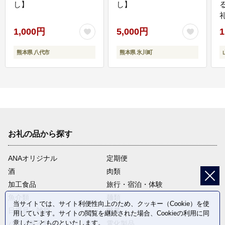
し】
し】
1,000円
5,000円
1
熊本県 八代市
熊本県 氷川町
お礼の品から探す
ANAオリジナル
定期便
酒
肉類
加工食品
旅行・宿泊・体験
魚介類
麺類
当サイトでは、サイト利便性向上のため、クッキー（Cookie）を使
日用品・雑貨
野菜
用しています。サイトの閲覧を継続された場合、Cookieの利用に同
意したことものといたします。
パン・菓子類
電化製品