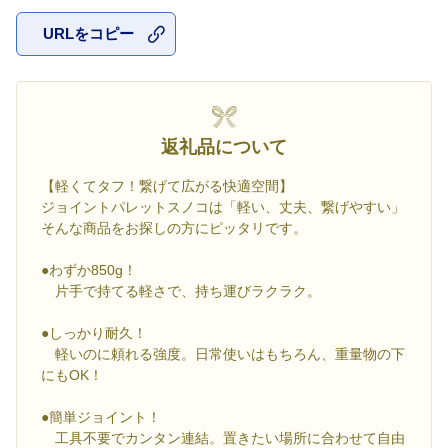
URLをコピー
お気に入
返礼品について
【軽くてタフ！繋げて広がる快適空間】
ジョイントパレットスノコは「軽い、丈夫、繋げやすい」
そんな商品をお探しの方にピッタリです。
●わずか850g！
片手で持てる軽さで、持ち運びラクラク。
●しっかり耐久！
軽いのに頼れる強度。日常使いはもちろん、重量物の下
にもOK！
●簡単ジョイント！
工具不要でカンタン連結。置きたい場所に合わせて自由