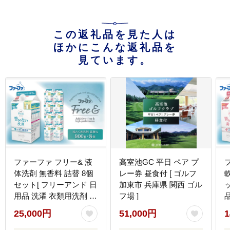
この返礼品を見た人は
ほかにこんな返礼品を
見ています。
ファーファ フリー& 液
高室池GC 平日 ペア プ
体洗剤 無香料 詰替 8個
レー券 昼食付 [ ゴルフ
セット[ フリーアンド 日
加東市 兵庫県 関西 ゴル
用品 洗濯 衣類用洗剤 ラ
フ場 ]
ンドリー エコ お徳用 ]
25,000円
51,000円
1