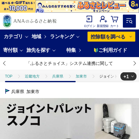
ログイン
新規登録
カート
カテゴリ
地域
ランキング
控除額を調べる
寄付額
旅先を探す
特集
ご利用ガイド
「ふるさとチョイス」システム連携に関して
+1
TOP
近畿地方
兵庫県
加東市
ジョイントパレットスノコ
TOP
日用品・雑貨
ほかの雑貨・日用品
ジョイントパレットス
兵庫県
加東市