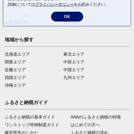
詳細については
プライバシーポリシー
をお読みください。
フルーツ
卵・乳製品
ファッション
米・穀物
OK
飲料(酒以外)
返礼品なし
地域から探す
北海道エリア
東北エリア
関東エリア
中部エリア
近畿エリア
中国エリア
四国エリア
九州エリア
沖縄エリア
ふるさと納税ガイド
ふるさと納税の基本ガイド
ANAのふるさと納税の特徴
ワンストップ特例制度ガイド
はじめての方へ
確定申告のしかた
ふるさと納税の流れ