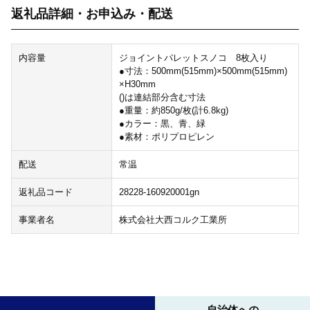
返礼品詳細・お申込み・配送
内容量
ジョイントパレットスノコ 8枚入り
●寸法：500mm(515mm)×500mm(515mm)
×H30mm
()は連結部分含む寸法
●重量：約850g/枚(計6.8kg)
●カラー：黒、青、緑
●素材：ポリプロピレン
配送
常温
返礼品コード
28228-160920001gn
事業者名
株式会社大西コルク工業所
自治体への