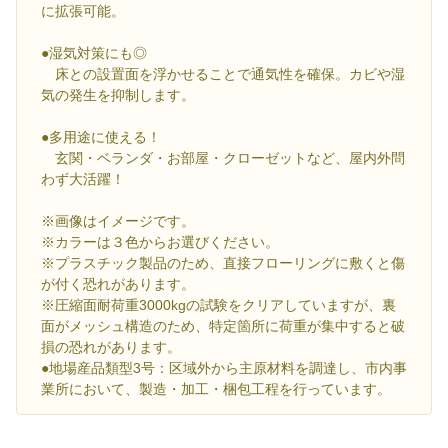
に拡張可能。
●湿気対策にも◎
床との設置面を浮かせることで通気性を確保。カビや湿
気の発生を抑制します。
●多用途に使える！
玄関・ベランダ・お部屋・クローゼットなど、屋内外問
わず大活躍！
※画像はイメージです。
※カラーは３色からお選びください。
※プラスチック製品のため、直接フローリングに敷くと傷
が付く恐れがあります。
※圧縮面耐荷重3000kgの試験をクリアしていますが、裏
面がメッシュ構造のため、特定箇所に荷重が集中すると破
損の恐れがあります。
●地場産品類型3号：区域外から主原材料を調達し、市内事
業所において、製造・加工・梱包工程を行っています。