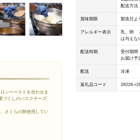
配送方法
賞味期限
製造日よ
アレルギー表示
乳、卵 
は与えな
配送時期
受付期間：
お届け予
配送
冷凍
返礼品コード
28226-r2
マロンペーストを合わせま
栗づくしのバスクチーズ
鶏、さくらの卵使用してい