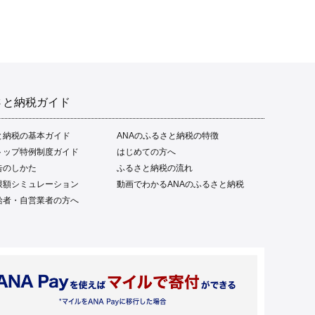
産 土佐名物 高知県 高評価
食卓 ご飯のお供 父の日 ギ
フト プレゼント[1669]
さと納税ガイド
と納税の基本ガイド
ANAのふるさと納税の特徴
トップ特例制度ガイド
はじめての方へ
告のしかた
ふるさと納税の流れ
限額シミュレーション
動画でわかるANAのふるさと納税
給者・自営業者の方へ