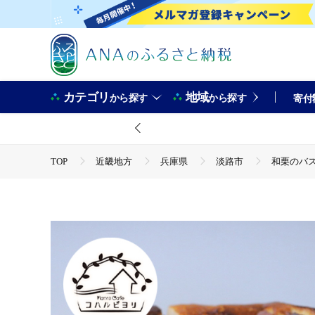
カテゴリ
地域
から探す
から探す
寄付
TOP
近畿地方
兵庫県
淡路市
和栗のバス
TOP
パン・菓子類
和栗のバスクチーズケーキ 480g
TOP
パン・菓子類
洋菓子
ケーキ
和栗の