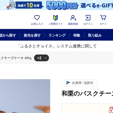
お気に入り
ご利用ガイド
新規登録
ログイン
カート
額から探す
旅先を探す
ランキング
特集
取り組み
「ふるさとチョイス」システム連携に関して
+2
クチーズケーキ 480g
バスクチーズケーキ 480g
兵庫県
淡路市
和栗のバスクチーズ