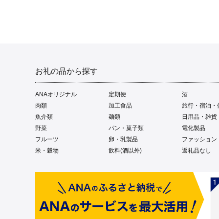
お礼の品から探す
ANAオリジナル
定期便
酒
肉類
加工食品
旅行・宿泊・
魚介類
麺類
日用品・雑貨
野菜
パン・菓子類
電化製品
フルーツ
卵・乳製品
ファッション
米・穀物
飲料(酒以外)
返礼品なし