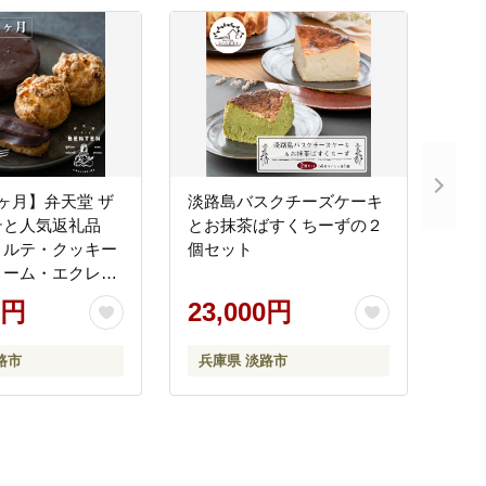
ヶ月】弁天堂 ザ
淡路島バスクチーズケーキ
テと人気返礼品
とお抹茶ばすくちーずの２
トルテ・クッキー
個セット
リーム・エクレ
0円
23,000円
路市
兵庫県 淡路市