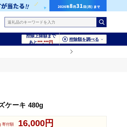
控除上限額まで
控除額を調べる
あと
***,***円
ケーキ 480g
16,000円
寄付額