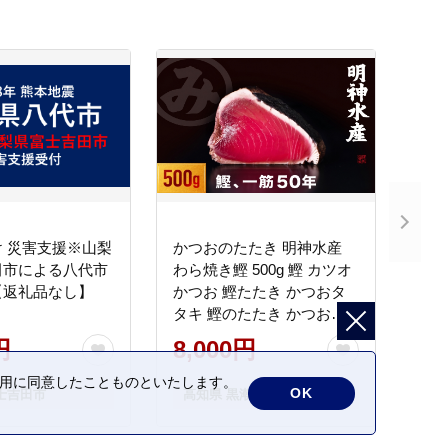
 災害支援※山梨
かつおのたたき 明神水産
田市による八代市
わら焼き鰹 500g 鰹 カツオ
【返礼品なし】
かつお 鰹たたき かつおタ
タキ 鰹のたたき かつおの
タタキ 藁焼き わら焼き 魚
円
8,000円
さかな 海鮮 刺身 お刺身 冷
凍 ご家庭用 グルメ 特産品
の利用に同意したことものといたします。
OK
士吉田市
高知県 黒潮町
ご当地 本場 高知 黒潮町 ギ
フト 贈答品 人気 返礼品 ふ
るさと納税 魚介類 高知県