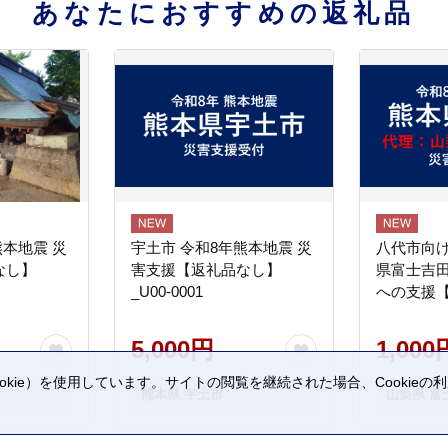
あなたにおすすめの返礼品
熊本地震 災
宇土市 令和8年熊本地震 災
八代市向け
なし】
害支援【返礼品なし】
県富士吉
_U00-0001
への支援
5,000円
1,000
kie）を使用しています。サイトの閲覧を継続された場合、Cookie
熊本県 宇土市
山梨県 富
。