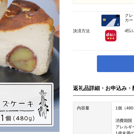
クレ
カー
d払
決済方法
返礼品詳細・お申込み・
内容量
1個（4
消費期限
アレルギ
1歳未満