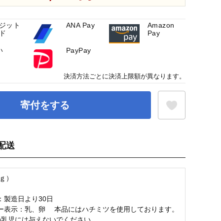
ジット
ANA Pay
Amazon
ド
Pay
い
PayPay
決済方法ごとに決済上限額が異なります。
寄付をする
配送
お気に入り登録
80ｇ）
：製造日より30日
ー表示：乳、卵 本品にはハチミツを使用しております。
の乳児には与えないでください。