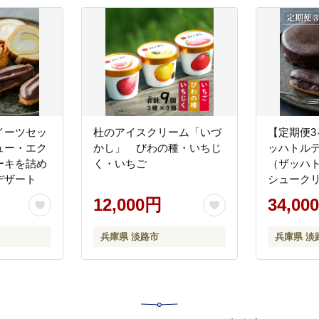
イーツセッ
杜のアイスクリーム「いづ
【定期便3
ュー・エク
かし」 びわの種・いちじ
ッハトル
ーキを詰め
く・いちご
（ザッハ
デザート
シューク
ア）
12,000円
34,00
兵庫県 淡路市
兵庫県 淡