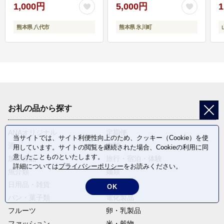
1,000円
5,000円
1
熊本県 八代市
熊本県 氷川町
お礼の品から探す
ANAオリジナル
定期便
当サイトでは、サイト利便性向上のため、クッキー（Cookie）を使
酒
肉類
用しています。サイトの閲覧を継続された場合、Cookieの利用に同
意したことものといたします。
加工食品
旅行・宿泊・体験
詳細については
プライバシーポリシー
をお読みください。
魚介類
麺類
日用品・雑貨
野菜
OK
パン・菓子類
電化製品
フルーツ
卵・乳製品
ファッション
米・穀物