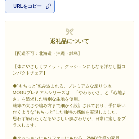
URLをコピー
お気に入
返礼品について
【配送不可：北海道・沖縄・離島】
【体にやさしくフィット。クッションにもなる洋なし型コ
ンパクトチェア】
◆“もちっと”包み込まれる、プレミアムな座り心地
MOGUプレミアムシリーズは、「やわらかさ」と「心地よ
さ」を追求した特別な生地を使用。
繊維の太さや編み方まで細かく設計されており、手に吸い
付くような“もちっと”した独特の感触を実現しました。
思わず触れたくなるやさしい肌ざわりが、日常に癒しをプ
ラスします。
◆クッションにもソファーにもなる、2WAY仕様の家具