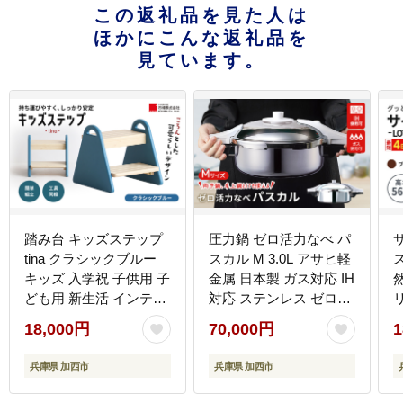
この返礼品を見た人は
ほかにこんな返礼品を
見ています。
踏み台 キッズステップ
圧力鍋 ゼロ活力なべ パ
tina クラシックブルー
スカル M 3.0L アサヒ軽
キッズ 入学祝 子供用 子
金属 日本製 ガス対応 IH
ども用 新生活 インテリ
対応 ステンレス ゼロ活
ア おしゃれ かわいい 椅
力鍋 日用品 調理器具
18,000円
70,000円
1
子 いす チェア 木製 市
場家具 いちば イチバ
兵庫県 加西市
兵庫県 加西市
ICHIBA koti 家具 キッズ
い
用踏み台 子供用踏み台
k