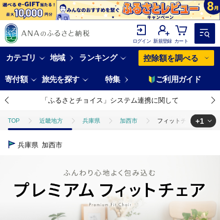
ログイン
新規登録
カート
カテゴリ
地域
ランキング
控除額を調べる
寄付額
旅先を探す
特集
ご利用ガイド
「ふるさとチョイス」システム連携に関して
+1
TOP
近畿地方
兵庫県
加西市
フィットチェア MOGU
TOP
日用品・雑貨
インテリア雑貨
フィットチェア MOGU
兵庫県
加西市