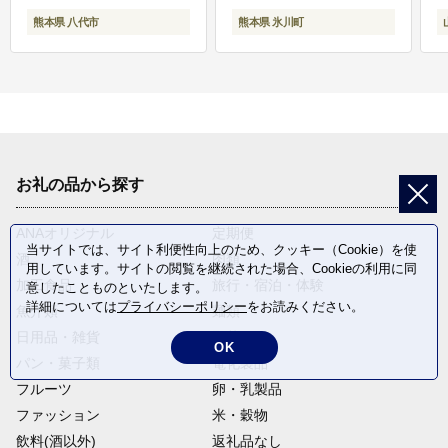
熊本県 八代市
熊本県 氷川町
お礼の品から探す
ANAオリジナル
定期便
当サイトでは、サイト利便性向上のため、クッキー（Cookie）を使
酒
肉類
用しています。サイトの閲覧を継続された場合、Cookieの利用に同
加工食品
旅行・宿泊・体験
意したことものといたします。
詳細については
プライバシーポリシー
をお読みください。
魚介類
麺類
日用品・雑貨
野菜
OK
パン・菓子類
電化製品
フルーツ
卵・乳製品
ファッション
米・穀物
飲料(酒以外)
返礼品なし