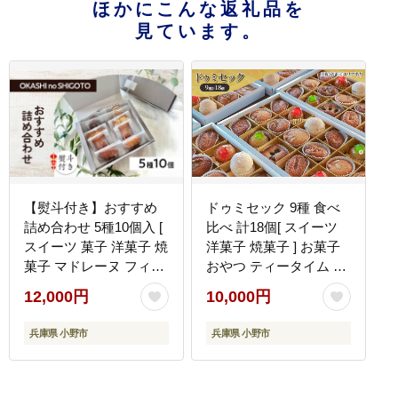
ほかにこんな返礼品を
見ています。
【熨斗付き】おすすめ
ドゥミセック 9種 食べ
詰め合わせ 5種10個入 [
比べ 計18個[ スイーツ
スイーツ 菓子 洋菓子 焼
洋菓子 焼菓子 ] お菓子
菓子 マドレーヌ フィナ
おやつ ティータイム し
ンシェ クッキー パウン
っとり 焼き菓子セット
12,000円
10,000円
ドケーキ ギフト プレゼ
焼き菓子詰め合わせ 贈
ント ]【のし(内祝い)】
答用 ギフト 手土産 自宅
兵庫県 小野市
兵庫県 小野市
用