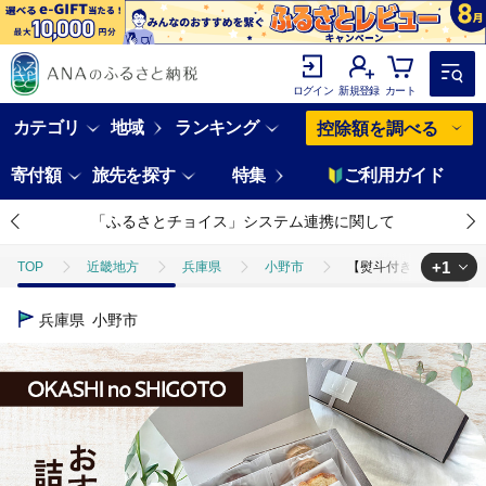
ログイン
新規登録
カート
カテゴリ
地域
ランキング
控除額を調べる
寄付額
旅先を探す
特集
ご利用ガイド
「ふるさとチョイス」システム連携に関して
+1
TOP
近畿地方
兵庫県
小野市
【熨斗付き】おすすめ詰め
TOP
パン・菓子類
洋菓子
【熨斗付き】おすすめ詰め合わせ 5
兵庫県
小野市