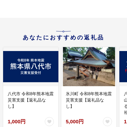
あなたにおすすめの返礼品
八代市 令和8年熊本地震
氷川町 令和8年熊本地震
災害支援【返礼品な
災害支援【返礼品な
し】
し】
1,000円
5,000円
1