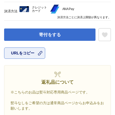
クレジット
ANA Pay
カード
決済方法
決済方法ごとに決済上限額が異なります。
寄付をする
URLをコピー
お気に入
返礼品について
※こちらのお品は熨斗対応専用商品ページです。
熨斗なしをご希望の方は通常商品ページからお申込みをお
願いします。