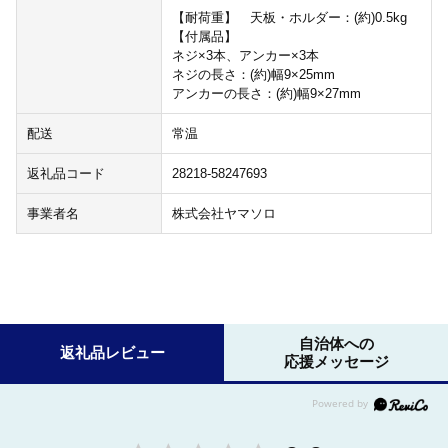
【耐荷重】 天板・ホルダー：(約)0.5kg
【付属品】
ネジ×3本、アンカー×3本
ネジの長さ：(約)幅9×25mm
アンカーの長さ：(約)幅9×27mm
配送
常温
返礼品コード
28218-58247693
事業者名
株式会社ヤマソロ
自治体への
返礼品レビュー
応援メッセージ