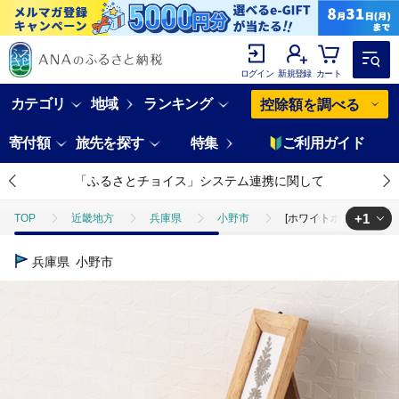
ログイン
新規登録
カート
カテゴリ
地域
ランキング
控除額を調べる
寄付額
旅先を探す
特集
ご利用ガイド
「ふるさとチョイス」システム連携に関して
+1
TOP
近畿地方
兵庫県
小野市
[ホワイトホワイトウッド]
TOP
日用品・雑貨
ほかの雑貨・日用品
[ホワイトホワイトウッ
兵庫県
小野市