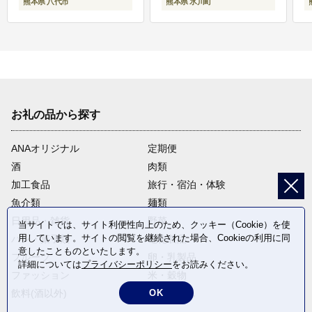
熊本県 八代市
熊本県 氷川町
お礼の品から探す
ANAオリジナル
定期便
酒
肉類
加工食品
旅行・宿泊・体験
魚介類
麺類
日用品・雑貨
野菜
当サイトでは、サイト利便性向上のため、クッキー（Cookie）を使
用しています。サイトの閲覧を継続された場合、Cookieの利用に同
パン・菓子類
電化製品
意したことものといたします。
フルーツ
卵・乳製品
詳細については
プライバシーポリシー
をお読みください。
ファッション
米・穀物
飲料(酒以外)
返礼品なし
OK