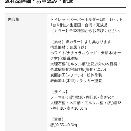
返礼品詳細・お申込み・配送
内容量
トイレットペーパーホルダー1連 1セット
1台1梱包／生産国：台湾／完成品
【カラー】全12種類からお選びください。
【素材】※カラーにより異なります。
構造部材：金属（鉄）
ホワイト/ナチュラルウッド：天然木(オー
ク材)化粧繊維板
大理石柄/モルタル柄/上記以外の木目柄：
合成樹脂化粧繊維板(塩化ビニル)
表面加工(スチール)：粉体塗装
表面加工(木部)：ラッカー塗装
【サイズ】
ノーマル：(約)幅18×奥行10×高さ9cm
大理石柄・木目柄・モルタル柄：(約)幅18
×奥行10×高さ10.3cm
【重量】
(約)0.55～0.6kg