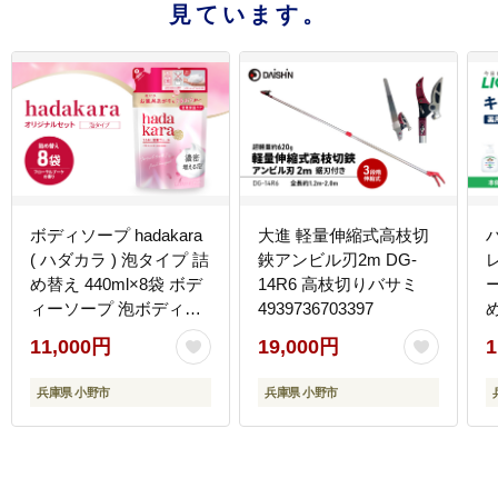
見ています。
ボディソープ hadakara
大進 軽量伸縮式高枝切
( ハダカラ ) 泡タイプ 詰
鋏アンビル刃2m DG-
め替え 440ml×8袋 ボデ
14R6 高枝切りバサミ
ー
ィーソープ 泡ボディソ
4939736703397
ープ 泡 日用品 消耗品
11,000円
19,000円
1
バス用品 大容量 いい 匂
い ボディ 保湿 LION ラ
兵庫県 小野市
兵庫県 小野市
イオン 泡石鹸 石鹸 兵庫
兵庫県 小野市