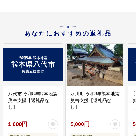
あなたにおすすめの返礼品
八代市 令和8年熊本地震
氷川町 令和8年熊本地震
災害支援【返礼品な
災害支援【返礼品な
し】
し】
し
1,000円
5,000円
5