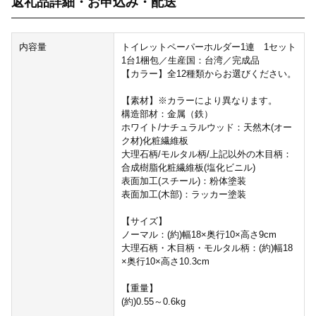
返礼品詳細・お申込み・配送
内容量
トイレットペーパーホルダー1連 1セット
1台1梱包／生産国：台湾／完成品
【カラー】全12種類からお選びください。
【素材】※カラーにより異なります。
構造部材：金属（鉄）
ホワイト/ナチュラルウッド：天然木(オー
ク材)化粧繊維板
大理石柄/モルタル柄/上記以外の木目柄：
合成樹脂化粧繊維板(塩化ビニル)
表面加工(スチール)：粉体塗装
表面加工(木部)：ラッカー塗装
【サイズ】
ノーマル：(約)幅18×奥行10×高さ9cm
大理石柄・木目柄・モルタル柄：(約)幅18
×奥行10×高さ10.3cm
【重量】
(約)0.55～0.6kg