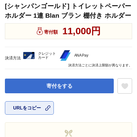
[シャンパンゴールド] トイレットペーパー
ホルダー 1連 Blan ブラン 棚付き ホルダー
11,000円
寄付額
クレジット
ANA Pay
カード
決済方法
決済方法ごとに決済上限額が異なります。
寄付をする
URLをコピー
お気に入