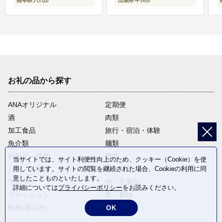
熊本県 八代市
山梨県 甲州市
お礼の品から探す
ANAオリジナル
定期便
酒
肉類
加工食品
旅行・宿泊・体験
魚介類
麺類
日用品・雑貨
野菜
当サイトでは、サイト利便性向上のため、クッキー（Cookie）を使
用しています。サイトの閲覧を継続された場合、Cookieの利用に同
パン・菓子類
電化製品
意したことものといたします。
フルーツ
卵・乳製品
詳細については
プライバシーポリシー
をお読みください。
ファッション
米・穀物
飲料(酒以外)
返礼品なし
OK