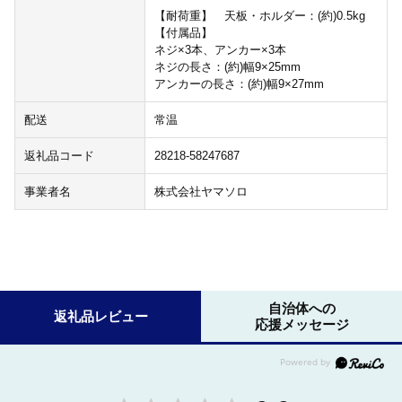
【耐荷重】 天板・ホルダー：(約)0.5kg
【付属品】
ネジ×3本、アンカー×3本
ネジの長さ：(約)幅9×25mm
アンカーの長さ：(約)幅9×27mm
配送
常温
返礼品コード
28218-58247687
事業者名
株式会社ヤマソロ
自治体への
返礼品レビュー
応援メッセージ