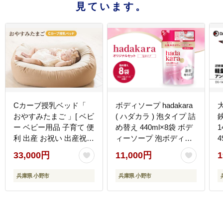
見ています。
Cカーブ授乳ベッド「
ボディソープ hadakara
おやすみたまご 」[ ベビ
( ハダカラ ) 泡タイプ 詰
ー ベビー用品 子育て 便
め替え 440ml×8袋 ボデ
利 出産 お祝い 出産祝い
ィーソープ 泡ボディソ
4
プレゼント 防災 ]
ープ 泡 日用品 消耗品
33,000円
11,000円
1
バス用品 大容量 いい 匂
い ボディ 保湿 LION ラ
兵庫県 小野市
兵庫県 小野市
イオン 泡石鹸 石鹸 兵庫
兵庫県 小野市