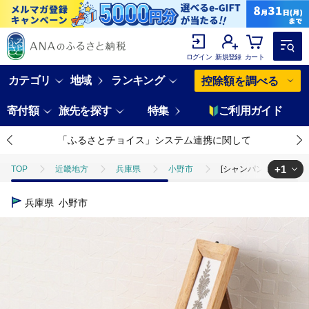
ログイン
新規登録
カート
カテゴリ
地域
ランキング
控除額を調べる
寄付額
旅先を探す
特集
ご利用ガイド
「ふるさとチョイス」システム連携に関して
+1
TOP
近畿地方
兵庫県
小野市
[シャンパンゴールド] ト
TOP
日用品・雑貨
ほかの雑貨・日用品
[シャンパンゴールド
兵庫県
小野市