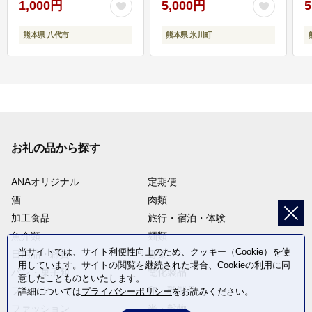
1,000円
5,000円
5
熊本県 八代市
熊本県 氷川町
お礼の品から探す
ANAオリジナル
定期便
酒
肉類
加工食品
旅行・宿泊・体験
魚介類
麺類
当サイトでは、サイト利便性向上のため、クッキー（Cookie）を使
日用品・雑貨
野菜
用しています。サイトの閲覧を継続された場合、Cookieの利用に同
パン・菓子類
電化製品
意したことものといたします。
フルーツ
卵・乳製品
詳細については
プライバシーポリシー
をお読みください。
ファッション
米・穀物