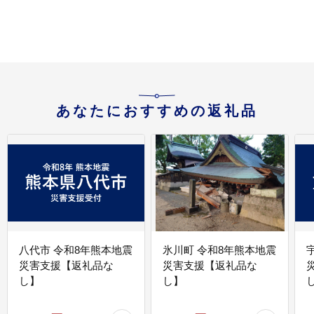
あなたにおすすめの返礼品
八代市 令和8年熊本地震
氷川町 令和8年熊本地震
災害支援【返礼品な
災害支援【返礼品な
し】
し】
し