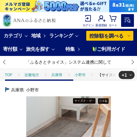
ログイン
新規登録
カート
カテゴリ
地域
ランキング
控除額を調べる
寄付額
旅先を探す
特集
ご利用ガイド
「ふるさとチョイス」システム連携に関して
+1
TOP
近畿地方
兵庫県
小野市
【サイズオーダー】B.B.c
TOP
日用品・雑貨
インテリア雑貨
【サイズオーダー】B.B.c
兵庫県
小野市