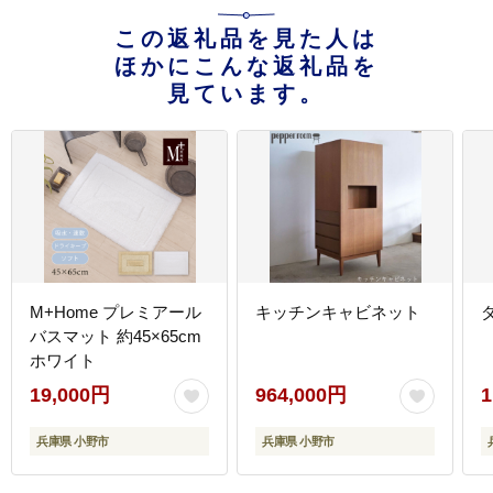
この返礼品を見た人は
ほかにこんな返礼品を
見ています。
M+Home プレミアール
キッチンキャビネット
バスマット 約45×65cm
ホワイト
19,000円
964,000円
1
兵庫県 小野市
兵庫県 小野市