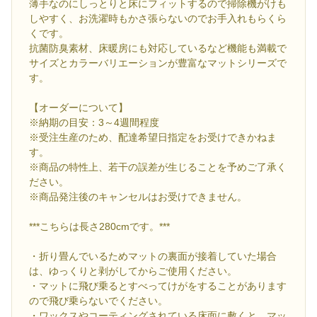
薄手なのにしっとりと床にフィットするので掃除機がけも
しやすく、お洗濯時もかさ張らないのでお手入れもらくら
くです。
抗菌防臭素材、床暖房にも対応しているなど機能も満載で
サイズとカラーバリエーションが豊富なマットシリーズで
す。
【オーダーについて】
※納期の目安：3～4週間程度
※受注生産のため、配達希望日指定をお受けできかねま
す。
※商品の特性上、若干の誤差が生じることを予めご了承く
ださい。
※商品発注後のキャンセルはお受けできません。
***こちらは長さ280cmです。***
・折り畳んでいるためマットの裏面が接着していた場合
は、ゆっくりと剥がしてからご使用ください。
・マットに飛び乗るとすべってけがをすることがあります
ので飛び乗らないでください。
・ワックスやコーティングされている床面に敷くと、マッ