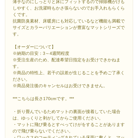
薄手なのにしっとりと床にフィットするので掃除機がけも
しやすく、お洗濯時もかさ張らないのでお手入れもらくら
くです。
抗菌防臭素材、床暖房にも対応しているなど機能も満載で
サイズとカラーバリエーションが豊富なマットシリーズで
す。
【オーダーについて】
※納期の目安：3～4週間程度
※受注生産のため、配達希望日指定をお受けできかねま
す。
※商品の特性上、若干の誤差が生じることを予めご了承く
ださい。
※商品発注後のキャンセルはお受けできません。
***こちらは長さ170cmです。***
・折り畳んでいるためマットの裏面が接着していた場合
は、ゆっくりと剥がしてからご使用ください。
・マットに飛び乗るとすべってけがをすることがあります
ので飛び乗らないでください。
・ワックスやコーティングされている床面に敷くと、マッ