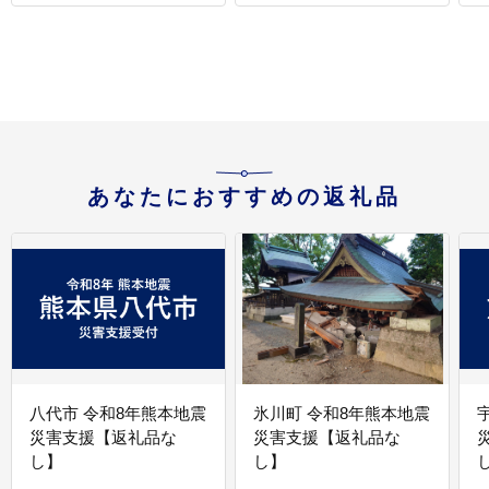
あなたにおすすめの返礼品
八代市 令和8年熊本地震
氷川町 令和8年熊本地震
災害支援【返礼品な
災害支援【返礼品な
し】
し】
し