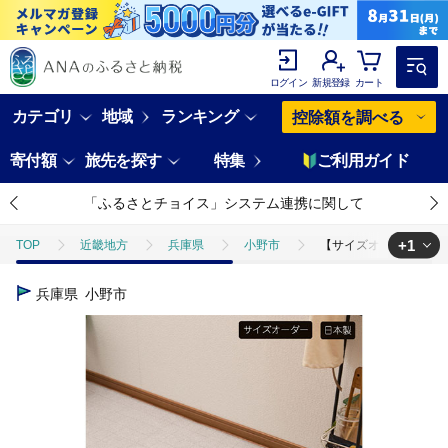
ログイン
新規登録
カート
カテゴリ
地域
ランキング
控除額を調べる
寄付額
旅先を探す
特集
ご利用ガイド
「ふるさとチョイス」システム連携に関して
+1
TOP
近畿地方
兵庫県
小野市
【サイズオーダー】B.B.c
TOP
日用品・雑貨
インテリア雑貨
【サイズオーダー】B.B.c
兵庫県
小野市