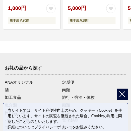
1,000円
5,000円
5
熊本県 八代市
熊本県 氷川町
お礼の品から探す
ANAオリジナル
定期便
酒
肉類
加工食品
旅行・宿泊・体験
魚介類
麺類
当サイトでは、サイト利便性向上のため、クッキー（Cookie）を使
日用品・雑貨
野菜
用しています。サイトの閲覧を継続された場合、Cookieの利用に同
パン・菓子類
電化製品
意したことものといたします。
詳細については
プライバシーポリシー
をお読みください。
フルーツ
卵・乳製品