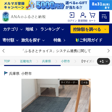
ログイン
新規登録
カート
カテゴリ
地域
ランキング
控除額を調べる
寄付額
旅先を探す
特集
ご利用ガイド
「ふるさとチョイス」システム連携に関して
+1
TOP
近畿地方
兵庫県
小野市
【サイズオーダー】B.B.c
TOP
日用品・雑貨
インテリア雑貨
【サイズオーダー】B.B.co
兵庫県
小野市