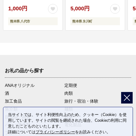
1,000円
5,000円
5
熊本県 八代市
熊本県 氷川町
お礼の品から探す
ANAオリジナル
定期便
酒
肉類
加工食品
旅行・宿泊・体験
魚介類
麺類
当サイトでは、サイト利便性向上のため、クッキー（Cookie）を使
日用品・雑貨
野菜
用しています。サイトの閲覧を継続された場合、Cookieの利用に同
パン・菓子類
電化製品
意したことものといたします。
詳細については
プライバシーポリシー
をお読みください。
フルーツ
卵・乳製品