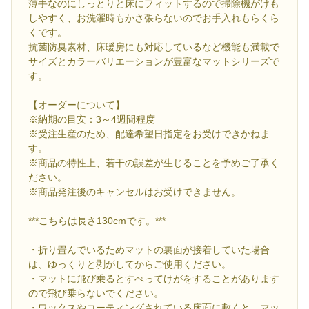
薄手なのにしっとりと床にフィットするので掃除機がけも
しやすく、お洗濯時もかさ張らないのでお手入れもらくら
くです。
抗菌防臭素材、床暖房にも対応しているなど機能も満載で
サイズとカラーバリエーションが豊富なマットシリーズで
す。
【オーダーについて】
※納期の目安：3～4週間程度
※受注生産のため、配達希望日指定をお受けできかねま
す。
※商品の特性上、若干の誤差が生じることを予めご了承く
ださい。
※商品発注後のキャンセルはお受けできません。
***こちらは長さ130cmです。***
・折り畳んでいるためマットの裏面が接着していた場合
は、ゆっくりと剥がしてからご使用ください。
・マットに飛び乗るとすべってけがをすることがあります
ので飛び乗らないでください。
・ワックスやコーティングされている床面に敷くと、マッ