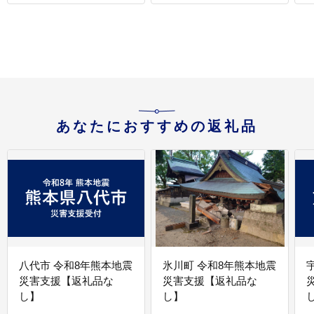
あなたにおすすめの返礼品
八代市 令和8年熊本地震
氷川町 令和8年熊本地震
災害支援【返礼品な
災害支援【返礼品な
し】
し】
し