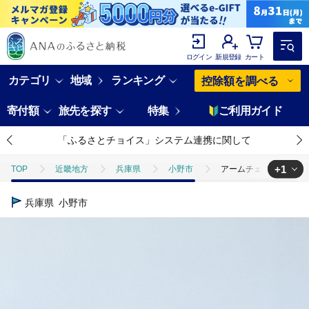
ログイン
新規登録
カート
カテゴリ
地域
ランキング
控除額を調べる
寄付額
旅先を探す
特集
ご利用ガイド
「ふるさとチョイス」システム連携に関して
+1
TOP
近畿地方
兵庫県
小野市
アームチェア オーク プ
TOP
日用品・雑貨
家具
アームチェア オーク プライウッド/
兵庫県
小野市