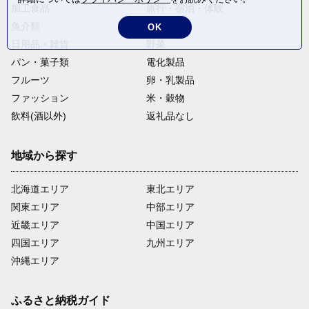
加工食品
旅行・宿泊・体験
魚介類
麺類
OK
日用品・雑貨
野菜
パン・菓子類
電化製品
フルーツ
卵・乳製品
ファッション
米・穀物
飲料(酒以外)
返礼品なし
地域から探す
北海道エリア
東北エリア
関東エリア
中部エリア
近畿エリア
中国エリア
四国エリア
九州エリア
沖縄エリア
ふるさと納税ガイド