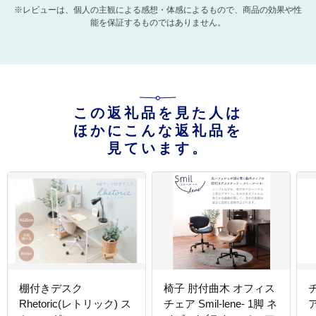
※レビューは、個人の主観による感想・体感によるもので、商品の効果や性
能を保証するものではありません。
この返礼品を見た人は
ほかにこんな返礼品を
見ています。
棚付きデスク
椅子 肘付曲木 オフィス
Rhetoric(レトリック) ス
チェア Smil-lene- 1脚 ネ
ア