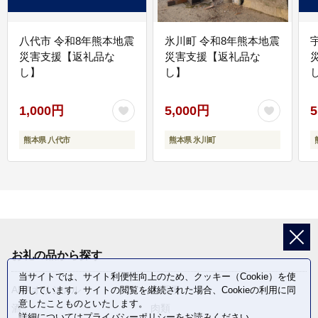
八代市 令和8年熊本地震
氷川町 令和8年熊本地震
災害支援【返礼品な
災害支援【返礼品な
し】
し】
し
1,000円
5,000円
5
熊本県 八代市
熊本県 氷川町
お礼の品から探す
当サイトでは、サイト利便性向上のため、クッキー（Cookie）を使
ANAオリジナル
定期便
用しています。サイトの閲覧を継続された場合、Cookieの利用に同
意したことものといたします。
酒
肉類
詳細については
プライバシーポリシー
をお読みください。