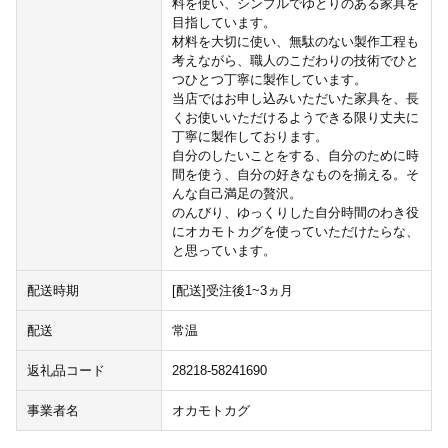
料を使い、シンプルでゆとりのある家具を
目指しています。
材料を大切に使い、無駄のない製作工程も
考えながら、職人のこだわりの技術でひと
つひとつ丁寧に製作しています。
当店ではお申し込みいただいた家具を、長
くお使いいただけるようできる限り丈夫に
丁寧に製作しております。
自分のしたいことをする、自分のために時
間を使う、自分の好きなものを揃える。そ
んな自己満足の贅沢。
のんびり、ゆっくりした自分時間のわき役
にオカモトカグを使っていただけたらな、
と思っています。
配送時期
[配送]受注後1~3ヵ月
配送
常温
返礼品コード
28218-58241690
事業者名
オカモトカグ