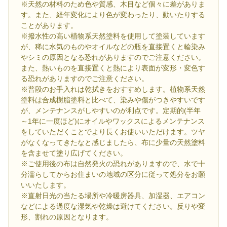
※天然の材料のため色や質感、木目など個々に差がありま
す。また、経年変化により色が変わったり、動いたりする
ことがあります。
※撥水性の高い植物系天然塗料を使用して塗装しています
が、稀に水気のものやオイルなどの瓶を直接置くと輪染み
やシミの原因となる恐れがありますのでご注意ください。
また、熱いものを直接置くと熱により表面が変形・変色す
る恐れがありますのでご注意ください。
※普段のお手入れは乾拭きをおすすめします。植物系天然
塗料は合成樹脂塗料と比べて、染みや傷がつきやすいです
が、メンテナンスがしやすいのが利点です。定期的(半年
～1年に一度ほど)にオイルやワックスによるメンテナンス
をしていただくことでより長くお使いいただけます。ツヤ
がなくなってきたなと感じましたら、布に少量の天然塗料
を含ませて塗り広げてください。
※ご使用後の布は自然発火の恐れがありますので、水で十
分濡らしてからお住まいの地域の区分に従って処分をお願
いいたします。
※直射日光の当たる場所や冷暖房器具、加湿器、エアコン
などによる過度な湿気や乾燥は避けてください。反りや変
形、割れの原因となります。