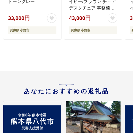
トーングレー
イビー/ブラウン チェア
デスクチェア 事務椅子
ワークチェア OAチェア
33,000円
43,000円
3
パソコンチェア ゲーミ
ングチェア コンパクト
兵庫県 小野市
兵庫県 小野市
昇降 回転 姿勢 おしゃれ
インテリア 家具 兵庫 兵
庫県 小野市
あなたにおすすめの返礼品