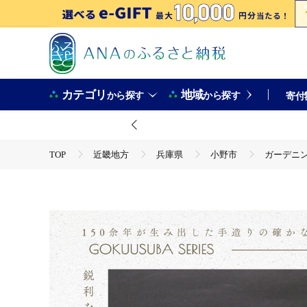
カテゴリ
地域
から探す
から探す
寄付
TOP
近畿地方
兵庫県
小野市
ガーデニング
TOP
日用品・雑貨
ほかの雑貨・日用品
ガーデニング 金星鎌 稲刈鎌 極薄刃 補強付 「160043」 刃物 鎌