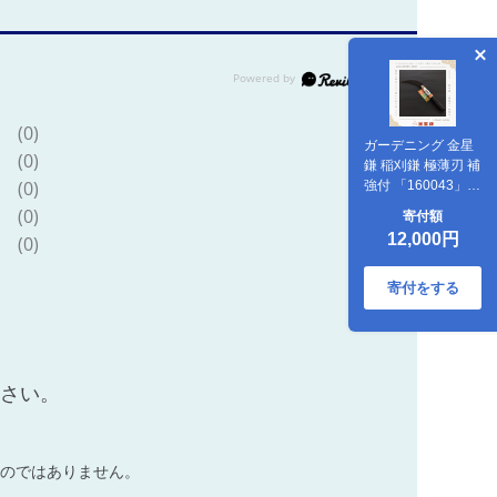
(0)
ガーデニング 金星
(0)
鎌 稲刈鎌 極薄刃 補
(0)
強付 「160043」
刃物 鎌 草刈り鎌 草
(0)
寄付額
刈り 剪定 刃 ツール
12,000円
(0)
道具 庭 家庭菜園 園
芸 園芸用品 ガーデ
ニング用品 兵庫 兵
寄付をする
庫県 小野市
ださい。
のではありません。