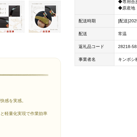
◆専用合
◆原産地
配送時期
[配送]2
配送
常温
返礼品コード
28218-5
事業者名
キンボシ
爽快感を実感。
味と軽量化実現で作業効率