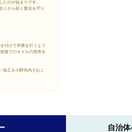
造したのが始まりです。
。古くから続く製法を守り
・
気を付けて作業を行うよう
用前後でのオイルの塗布を
造･加工を小野市内でおこ
ー
自治体