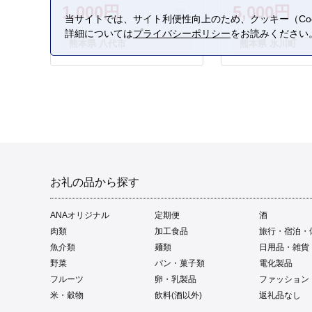
1,000円
5,000円
当サイトでは、サイト利便性向上のため、クッキー（Coo
詳細については
プライバシーポリシー
をお読みください
熊本県 八代市
熊本県 氷川町
お礼の品から探す
ANAオリジナル
定期便
酒
肉類
加工食品
旅行・宿泊・
魚介類
麺類
日用品・雑貨
野菜
パン・菓子類
電化製品
フルーツ
卵・乳製品
ファッション
米・穀物
飲料(酒以外)
返礼品なし