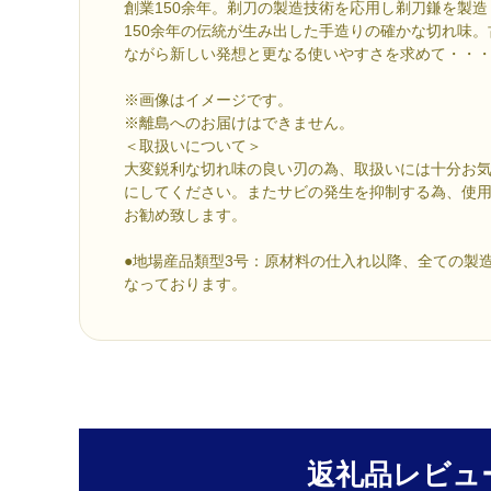
創業150余年。剃刀の製造技術を応用し剃刀鎌を製
150余年の伝統が生み出した手造りの確かな切れ味
ながら新しい発想と更なる使いやすさを求めて・・
※画像はイメージです。
※離島へのお届けはできません。
＜取扱いについて＞
大変鋭利な切れ味の良い刃の為、取扱いには十分お
にしてください。またサビの発生を抑制する為、使
お勧め致します。
●地場産品類型3号：原材料の仕入れ以降、全ての製
なっております。
返礼品レビュ