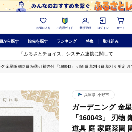
お気に入り
ご利用ガイド
新規登録
ログイン
カート
額から探す
旅先を探す
ランキング
特集
取り組み
「ふるさとチョイス」システム連携に関して
 金星鎌 稲刈鎌 極薄刃 補強付 「160043」 刃物 鎌 草刈り鎌 草刈り 剪定 
 草刈り鎌 草刈り 剪定 刃 ツール 道具 庭 家庭菜園 園芸 園芸用品 ガーデニング
兵庫県
小野市
ガーデニング 金星
「160043」 刃物
道具 庭 家庭菜園