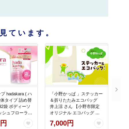
見ています。
hadakara ( ハ
「小野かっぱ 」ステッカー
 液体タイプ 詰め替
＆折りたたみエコバッグ
l×32袋 ボディーソ
井上涼 さん 【小野市限定
ッシュフローラル
オリジナル エコバッグ ス
用品 消耗品 バス
テッカー シール 耐水 小
0円
7,000円
量 いい 匂い ボデ
野市PRアニメ 小野かっぱ