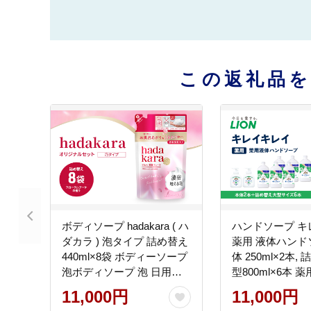
この返礼品
ボディソープ hadakara ( ハ
ハンドソープ キ
ダカラ ) 泡タイプ 詰め替え
薬用 液体ハンド
440ml×8袋 ボディーソープ
体 250ml×2本,
泡ボディソープ 泡 日用品
型800ml×6本 
消耗品 バス用品 大容量 い
ープ 日用品 消耗
11,000円
11,000円
い 匂い ボディ 保湿 LION
いい香り LION 