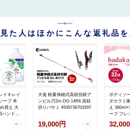
を見た人はほかにこんな返礼品を
レイキレイ
大進 軽量伸縮式高枝切鋏ア
ボディソープ 
ソープ 本
ンビル刃2m DG-14R6 高枝
ダカラ )
 詰め替え 大
切りバサミ 4939736703397
え 360m
薬用ハンドソ
ープ フレ
品 大容量
の香り 日
19,000円
32,00
ライオン 液
用品 大容