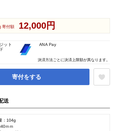
12,000円
寄付額
ジット
ANA Pay
ド
決済方法ごとに決済上限額が異なります。
寄付をする
配送
お気に入り登録
：104g
40ｍｍ