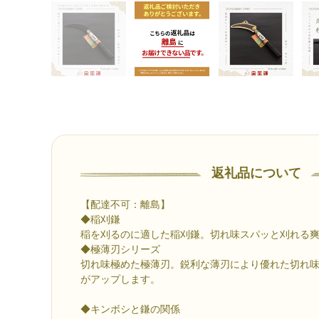
返礼品について
【配達不可：離島】
◆稲刈鎌
稲を刈るのに適した稲刈鎌。切れ味スパッと刈れる
◆極薄刃シリーズ
切れ味極めた極薄刃。鋭利な薄刃により優れた切れ
がアップします。
◆キンボシと鎌の関係