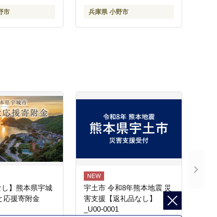
ION ライオン 液体
かっぱ 妖怪 ご当地 雑貨
野市
兵庫県 小野市
 兵庫 兵庫県 小野
小物 日用品 ゆるキャラ】
なし】熊本県宇城
宇土市 令和8年熊本地震 災
と応援寄附金
害支援【返礼品なし】
_U00-0001