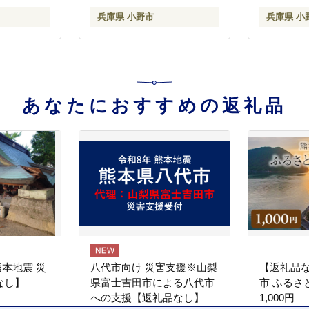
 兵庫県 小
ィ 保湿 L
兵庫県 小野市
兵庫県 小
石鹸 石鹸
市
あなたにおすすめの返礼品
熊本地震 災
八代市向け 災害支援※山梨
【返礼品
なし】
県富士吉田市による八代市
市 ふるさ
への支援【返礼品なし】
1,000円