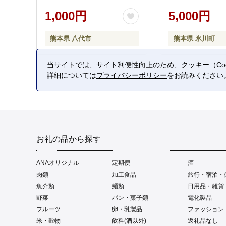
1,000円
5,000円
熊本県 八代市
熊本県 氷川町
当サイトでは、サイト利便性向上のため、クッキー（Coo
詳細については
プライバシーポリシー
をお読みください
お礼の品から探す
ANAオリジナル
定期便
酒
肉類
加工食品
旅行・宿泊・
魚介類
麺類
日用品・雑貨
野菜
パン・菓子類
電化製品
フルーツ
卵・乳製品
ファッション
米・穀物
飲料(酒以外)
返礼品なし