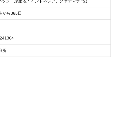
3パック（原産地：インドネシア、グァテマラ 他）
から365日
8241304
煎所