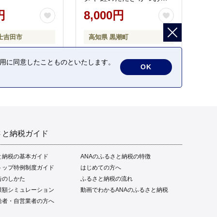
タタキ 藁焼き わら焼き 魚
円
8,000円
さかな 海鮮 刺身 お刺身 冷
凍 ご家庭用 グルメ 特産品
士吉田市
高知県 黒潮町
ご当地 本場 高知 黒潮町 ギ
フト 贈答品 人気 返礼品 ふ
るさと納税 魚介類 高知県
の利用に同意したことものといたします。
OK
産 土佐名物 高知県 高評価
食卓 ご飯のお供 父の日 ギ
フト プレゼント[1669]
さと納税ガイド
と納税の基本ガイド
ANAのふるさと納税の特徴
トップ特例制度ガイド
はじめての方へ
告のしかた
ふるさと納税の流れ
限額シミュレーション
動画でわかるANAのふるさと納税
給者・自営業者の方へ