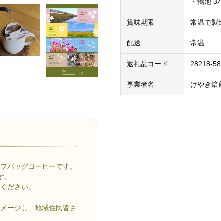
・鴨池 
賞味期限
常温で製造
配送
常温
返礼品コード
28218-5
事業者名
けやき焙
ップバッグコーヒーです。
す。
てください。
イメージし、地域住民皆さ