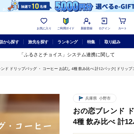
お気に入り
ご利用ガイド
新規登録
ログイン
カート
額から探す
旅先を探す
ランキング
特集
取り組み
「ふるさとチョイス」システム連携に関して
ンド ドリップバッグ ・ コーヒー お試し 4種 飲み比べ 計12パック[ ドリップコ
ー
おの恋ブレンド ドリップバッグ ・ コーヒー お試し 4種 飲み比べ 計12
兵庫県
小野市
おの恋ブレンド ド
4種 飲み比べ 計1