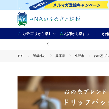
カテゴリ
地域
から探す
から探す
寄付
TOP
近畿地方
兵庫県
小野市
おの恋ブレ
TOP
飲料（酒以外）
ソフトドリンク
コーヒ