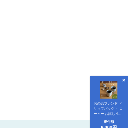
おの恋ブレンド ド
リップバッグ ・ コ
ーヒー お試し 4種
飲み比べ 計12パッ
寄付額
ク[ ドリップコーヒ
9,000円