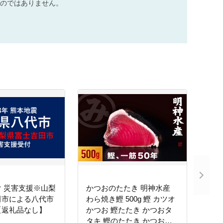
のではありません。
 災害支援※山梨
かつおのたたき 明神水産
田市による八代市
わら焼き鰹 500g 鰹 カツオ
【返礼品なし】
かつお 鰹たたき かつおタ
タキ 鰹のたたき かつおの