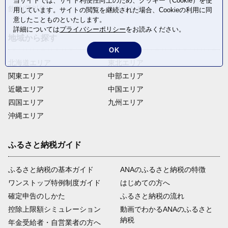
当サイトでは、サイト利便性向上のため、クッキー（Cookie）を使
飲料(酒以外)
返礼品なし
用しています。サイトの閲覧を継続された場合、Cookieの利用に同
意したことものといたします。
詳細については
プライバシーポリシー
をお読みください。
地域から探す
OK
北海道エリア
東北エリア
関東エリア
中部エリア
近畿エリア
中国エリア
四国エリア
九州エリア
沖縄エリア
ふるさと納税ガイド
ふるさと納税の基本ガイド
ANAのふるさと納税の特徴
ワンストップ特例制度ガイド
はじめての方へ
確定申告のしかた
ふるさと納税の流れ
控除上限額シミュレーション
動画でわかるANAのふるさと
納税
年金受給者・自営業者の方へ