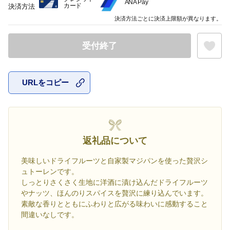
ANA Pay
カード
決済方法
決済方法ごとに決済上限額が異なります。
受付終了
URLをコピー
お気に入
返礼品について
美味しいドライフルーツと自家製マジパンを使った贅沢シ
ュトーレンです。
しっとりさくさく生地に洋酒に漬け込んだドライフルーツ
やナッツ、ほんのりスパイスを贅沢に練り込んでいます。
素敵な香りとともにふわりと広がる味わいに感動すること
間違いなしです。