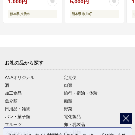
1,000円
5,000円
1
熊本県 八代市
熊本県 氷川町
お礼の品から探す
ANAオリジナル
定期便
酒
肉類
加工食品
旅行・宿泊・体験
魚介類
麺類
日用品・雑貨
野菜
パン・菓子類
電化製品
フルーツ
卵・乳製品
ファッション
米・穀物