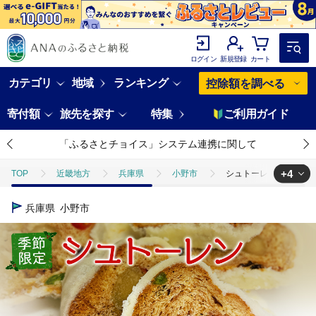
ログイン
新規登録
カート
カテゴリ
地域
ランキング
控除額を調べる
寄付額
旅先を探す
特集
ご利用ガイド
「ふるさとチョイス」システム連携に関して
+4
TOP
近畿地方
兵庫県
小野市
シュトーレン 季節限定 
TOP
パン・菓子類
パン
シュトーレン 季節限定 予約受付 ［
兵庫県
小野市
TOP
パン・菓子類
洋菓子
ケーキ
シュトーレン 季節限
TOP
パン・菓子類
洋菓子
焼き菓子
シュトーレン 季節
TOP
パン・菓子類
洋菓子
ほかの洋菓子
シュトーレン