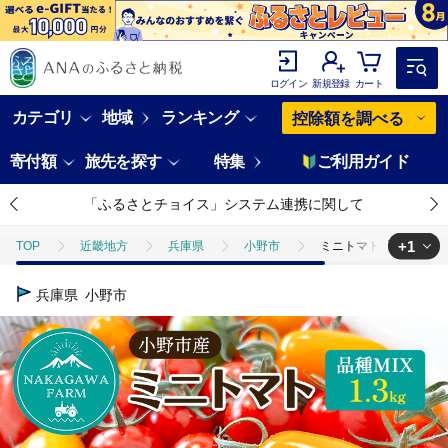
ログイン
新規登録
カート
カテゴリ
地域
ランキング
控除額を調べる
寄付額
旅先を探す
特集
ご利用ガイド
「ふるさとチョイス」システム連携に関して
+1
TOP
近畿地方
兵庫県
小野市
ミニトマト 品種 MIX 1.
TOP
野菜
とまと
ミニトマト 品種 MIX 1.3kg[ トマト 有機質
兵庫県
小野市