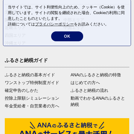
当サイトでは、サイト利便性向上のため、クッキー（Cookie）を使
北海道エリア
東北エリア
用しています。サイトの閲覧を継続された場合、Cookieの利用に同
意したことものといたします。
関東エリア
中部エリア
詳細については
プライバシーポリシー
をお読みください。
近畿エリア
中国エリア
四国エリア
九州エリア
OK
沖縄エリア
ふるさと納税ガイド
ふるさと納税の基本ガイド
ANAのふるさと納税の特徴
ワンストップ特例制度ガイド
はじめての方へ
確定申告のしかた
ふるさと納税の流れ
控除上限額シミュレーション
動画でわかるANAのふるさと
納税
年金受給者・自営業者の方へ