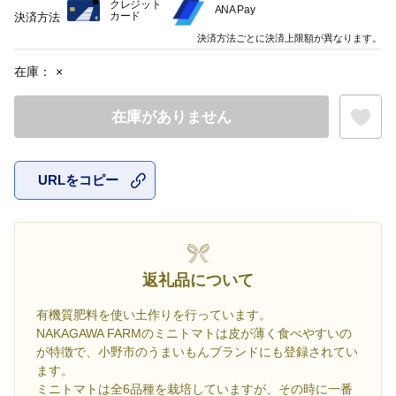
クレジット
ANA Pay
カード
決済方法
決済方法ごとに決済上限額が異なります。
在庫：
×
在庫がありません
URLをコピー
お気に入
返礼品について
有機質肥料を使い土作りを行っています。
NAKAGAWA FARMのミニトマトは皮が薄く食べやすいの
が特徴で、小野市のうまいもんブランドにも登録されてい
ます。
ミニトマトは全6品種を栽培していますが、その時に一番