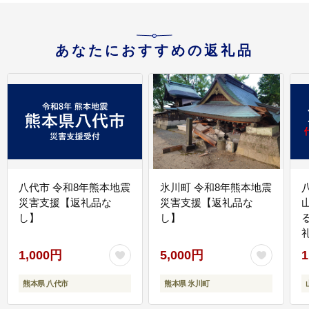
あなたにおすすめの返礼品
八代市 令和8年熊本地震
氷川町 令和8年熊本地震
災害支援【返礼品な
災害支援【返礼品な
し】
し】
1,000円
5,000円
1
熊本県 八代市
熊本県 氷川町