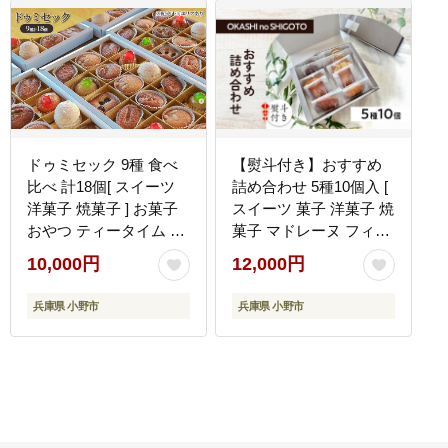
ドゥミセック 9種 食べ
【熨斗付き】おすすめ
比べ 計18個[ スイーツ
詰め合わせ 5種10個入 [
洋菓子 焼菓子 ] お菓子
スイーツ 菓子 洋菓子 焼
おやつ ティータイム し
菓子 マドレーヌ フィナ
っとり 焼き菓子セット
ンシェ クッキー パウン
10,000円
12,000円
焼き菓子詰め合わせ 贈
ドケーキ ギフト プレゼ
答用 ギフト 手土産 自宅
ント ]【のし(内祝い)】
兵庫県 小野市
兵庫県 小野市
用