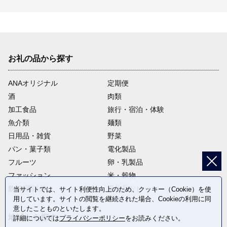
お礼の品から探す
ANAオリジナル
定期便
酒
肉類
加工食品
旅行・宿泊・体験
魚介類
麺類
日用品・雑貨
野菜
パン・菓子類
電化製品
フルーツ
卵・乳製品
ファッション
米・穀物
飲料(酒以外)
返礼品なし
当サイトでは、サイト利便性向上のため、クッキー（Cookie）を使
用しています。サイトの閲覧を継続された場合、Cookieの利用に同
意したことものといたします。
地域から探す
詳細については
プライバシーポリシー
をお読みください。