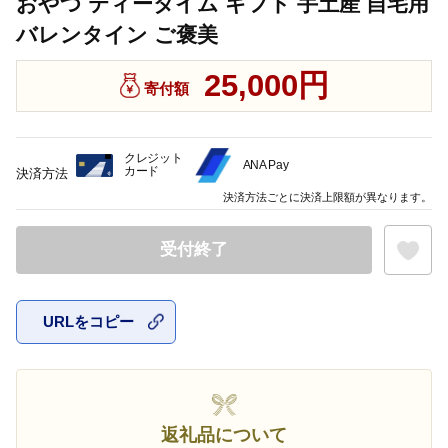
おやつ ティータイム ギフト 手土産 自宅用
バレンタイン ご褒美
25,000円
寄付額
クレジット
ANA Pay
カード
決済方法
決済方法ごとに決済上限額が異なります。
受付終了
URLをコピー
お気に入
返礼品について