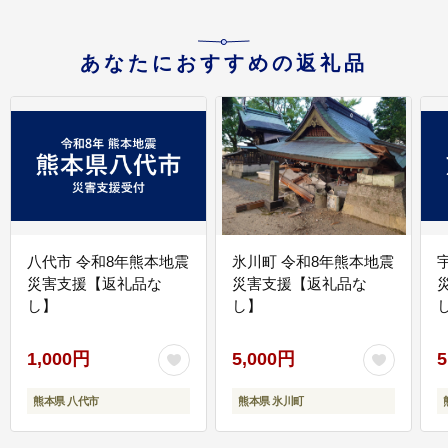
あなたにおすすめの返礼品
八代市 令和8年熊本地震
氷川町 令和8年熊本地震
災害支援【返礼品な
災害支援【返礼品な
し】
し】
し
1,000円
5,000円
5
熊本県 八代市
熊本県 氷川町