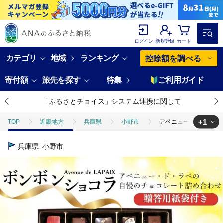
ログイン
新規登録
カート
カテゴリ
地域
ランキング
控除額を調べる
寄付額
旅先を探す
特集
ご利用ガイド
「ふるさとチョイス」システム連携に関して
+1
TOP
近畿地方
兵庫県
小野市
アベニュー・ド・ラペの自
TOP
パン・菓子類
洋菓子
チョコレート
アベニュー・
兵庫県
小野市