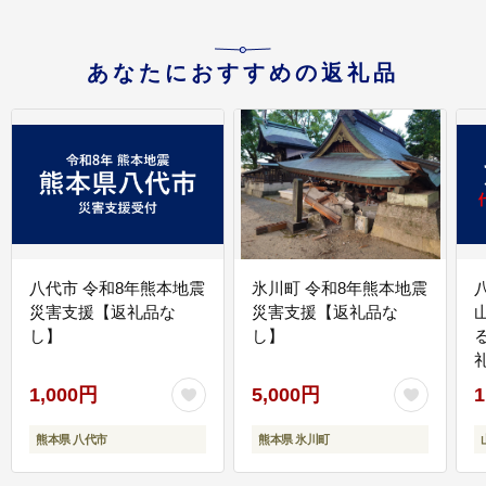
あなたにおすすめの返礼品
八代市 令和8年熊本地震
氷川町 令和8年熊本地震
災害支援【返礼品な
災害支援【返礼品な
し】
し】
1,000円
5,000円
1
熊本県 八代市
熊本県 氷川町