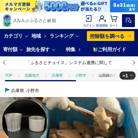
ログイン
新規登録
カート
カテゴリ
地域
ランキング
控除額を調べる
寄付額
旅先を探す
特集
ご利用ガイド
「ふるさとチョイス」システム連携に関して
+1
TOP
近畿地方
兵庫県
小野市
山田錦の特A地区で酒器づく
TOP
旅行・宿泊・体験
体験チケット
その他体験チケット
兵庫県
小野市