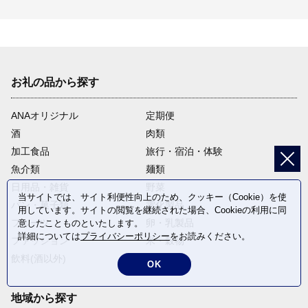
お礼の品から探す
ANAオリジナル
定期便
酒
肉類
加工食品
旅行・宿泊・体験
魚介類
麺類
日用品・雑貨
野菜
当サイトでは、サイト利便性向上のため、クッキー（Cookie）を使
パン・菓子類
電化製品
用しています。サイトの閲覧を継続された場合、Cookieの利用に同
フルーツ
卵・乳製品
意したことものといたします。
詳細については
プライバシーポリシー
をお読みください。
ファッション
米・穀物
飲料(酒以外)
返礼品なし
OK
地域から探す