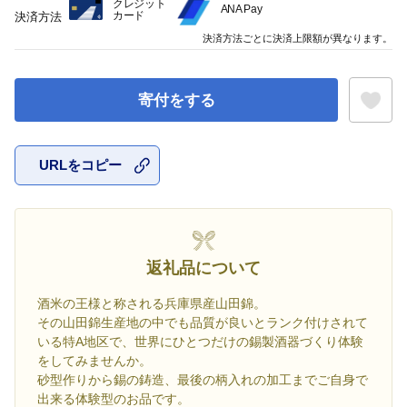
クレジット
ANA Pay
カード
決済方法
決済方法ごとに決済上限額が異なります。
寄付をする
URLをコピー
お気に入
返礼品について
酒米の王様と称される兵庫県産山田錦。
その山田錦生産地の中でも品質が良いとランク付けされて
いる特A地区で、世界にひとつだけの錫製酒器づくり体験
をしてみませんか。
砂型作りから錫の鋳造、最後の柄入れの加工までご自身で
出来る体験型のお品です。