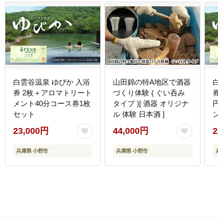
白雲谷温泉 ゆぴか 入浴
山田錦の特A地区で酒器
券 2枚＋アロマトリート
づくり体験 ( ぐい呑み
券
メント40分コース券1枚
タイプ )[ 酒器 オリジナ
セット
ル 体験 日本酒 ]
23,000円
44,000円
2
兵庫県 小野市
兵庫県 小野市