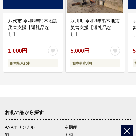
八代市 令和8年熊本地震
氷川町 令和8年熊本地震
災害支援【返礼品な
災害支援【返礼品な
し】
し】
し
1,000円
5,000円
5
熊本県 八代市
熊本県 氷川町
お礼の品から探す
ANAオリジナル
定期便
酒
肉類