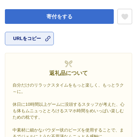
寄付をする
URLをコピー
お気に入
返礼品について
自分だけのリラックスタイムをもっと楽しく、もっとラク
～に。
休日に10時間以上ゲームに没頭するスタッフが考えた、心
も体もムニュっととろけるスマホ時間をめいっぱい楽しむ
ための枕です。
中素材に細かなパウダー状のビーズを使用することで、ま
るでジェルにような不思議なムニュとろ感触に。