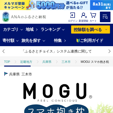
ログイン
新規登録
カート
カテゴリ
地域
ランキング
控除額を調べる
寄付額
旅先を探す
特集
ご利用ガイド
「ふるさとチョイス」システム連携に関して
TOP
近畿地方
兵庫県
三木市
MOGU スマホ抱き枕 
兵庫県
三木市