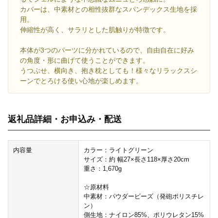
カバーは、中素材との相性抜群なスパンデックス生地を採
用。
伸縮性が高く、サラリとした肌触りが特徴です。
本体が3つのパーツに分かれているので、自由自在に好み
の角度・形に曲げて使うことができます。
うつぶせ、横向き、抱き枕としても！様々なリラックスシ
ーンでとろける使い心地が楽しめます。
返礼品詳細・お申込み・配送
内容量
カラー：ライトグリーン
サイズ：約 幅27×長さ118×厚さ20cm
重さ：1,670g
☆原材料
中素材：パウダービーズ（発砲ポリスチレ
ン）
側生地：ナイロン85%、ポリウレタン15%