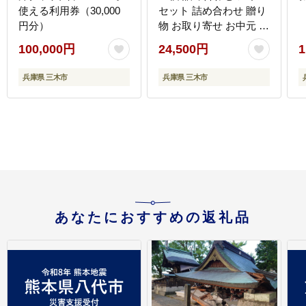
使える利用券（30,000
セット 詰め合わせ 贈り
円分）
物 お取り寄せ お中元 ギ
フト 送料無料 食べ比べ
100,000円
24,500円
1
チョコ 配達 ファミリー
パック
兵庫県 三木市
兵庫県 三木市
あなたにおすすめの返礼品