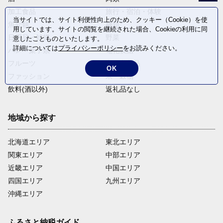
加工食品
旅行・宿泊・体験
当サイトでは、サイト利便性向上のため、クッキー（Cookie）を使
魚介類
麺類
用しています。サイトの閲覧を継続された場合、Cookieの利用に同
日用品・雑貨
野菜
意したことものといたします。
詳細については
プライバシーポリシー
をお読みください。
パン・菓子類
電化製品
フルーツ
卵・乳製品
OK
ファッション
米・穀物
飲料(酒以外)
返礼品なし
地域から探す
北海道エリア
東北エリア
関東エリア
中部エリア
近畿エリア
中国エリア
四国エリア
九州エリア
沖縄エリア
ふるさと納税ガイド