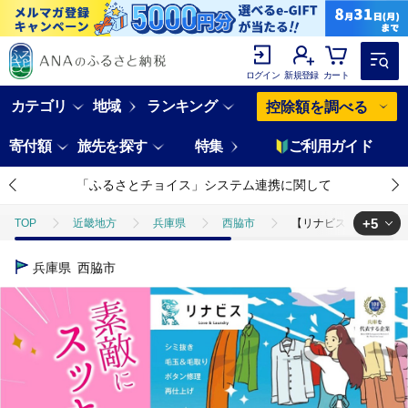
ログイン
新規登録
カート
カテゴリ
地域
ランキング
控除額を調べる
寄付額
旅先を探す
特集
ご利用ガイド
「ふるさとチョイス」システム連携に関して
+5
TOP
近畿地方
兵庫県
西脇市
【リナビス】クリーニン
TOP
旅行・宿泊・体験
体験チケット
その他体験チケット
兵庫県
西脇市
TOP
日用品・雑貨
【リナビス】クリーニング＋保管 <衣類20点 
TOP
ファッション
【リナビス】クリーニング＋保管 <衣類20点 
TOP
ファッション
服
【リナビス】クリーニング＋保管 <衣
TOP
ファッション
その他ファッション
【リナビス】クリーニ