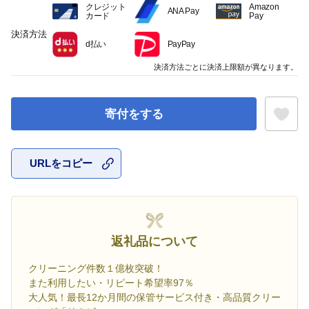
クレジット
Amazon
ANA Pay
カード
Pay
決済方法
d払い
PayPay
決済方法ごとに決済上限額が異なります。
寄付をする
URLをコピー
お気に入
返礼品について
クリーニング件数１億枚突破！
また利用したい・リピート希望率97％
大人気！最長12か月間の保管サービス付き・高品質クリー