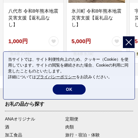
八代市 令和8年熊本地震
氷川町 令和8年熊本地震
災害支援【返礼品な
災害支援【返礼品な
し】
し】
し
1,000円
5,000円
5
熊本県 八代市
熊本県 氷川町
当サイトでは、サイト利便性向上のため、クッキー（Cookie）を使
用しています。サイトの閲覧を継続された場合、Cookieの利用に同
意したことものといたします。
詳細については
プライバシーポリシー
をお読みください。
OK
お礼の品から探す
ANAオリジナル
定期便
酒
肉類
加工食品
旅行・宿泊・体験