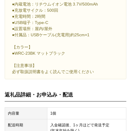
●内蔵電池：リチウムイオン電池 3.7V/500mAh
●充放電サイクル：500回
●充電時間：2時間
●USB端子：Type-C
●設置場所：屋内/屋外
●付属品：USBケーブル(充電用)約25cm×1
【カラー】
●WRC-23BK マットブラック
【注意事項】
必ず取扱説明書をよく読んでご使用ください
返礼品詳細・お申込み・配送
内容量
1個
配送時期
入金確認後、1ヶ月ほどで発送予定
(年末年始を除く)