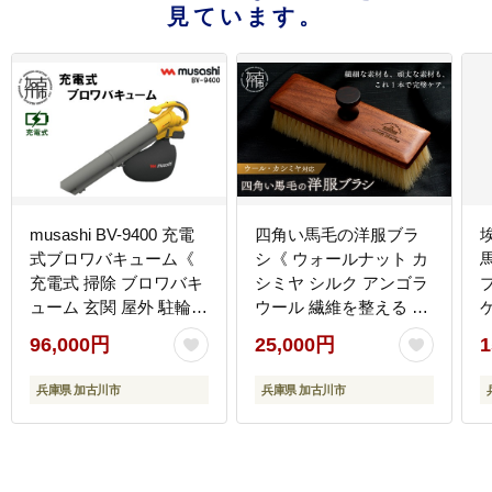
見ています。
musashi BV-9400 充電
四角い馬毛の洋服ブラ
式ブロワバキューム《
シ《 ウォールナット カ
充電式 掃除 ブロワバキ
シミヤ シルク アンゴラ
ューム 玄関 屋外 駐輪場
ウール 繊維を整える 毛
》【2409O10824】
玉を防ぐ プレゼント ギ
96,000円
25,000円
1
フト 洋服ブラシ 返礼品
日用品 おすすめ 送料無
す
兵庫県 加古川市
兵庫県 加古川市
料 》【2402N07609】