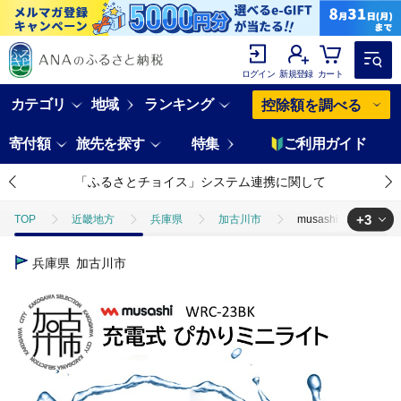
ログイン
新規登録
カート
カテゴリ
地域
ランキング
控除額を調べる
寄付額
旅先を探す
特集
ご利用ガイド
「ふるさとチョイス」システム連携に関して
+3
TOP
近畿地方
兵庫県
加古川市
musashi WRC-
TOP
日用品・雑貨
musashi WRC-23BK 充電式 ぴかりミニラ
兵庫県
加古川市
TOP
日用品・雑貨
ほかの雑貨・日用品
musashi WRC
TOP
電化製品
アウトドア・カー用品
musashi WRC-2