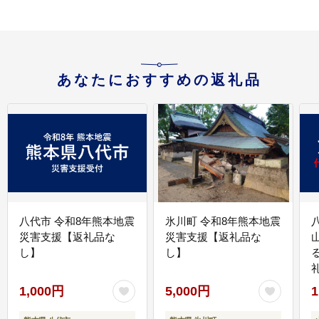
あなたにおすすめの返礼品
八代市 令和8年熊本地震
氷川町 令和8年熊本地震
災害支援【返礼品な
災害支援【返礼品な
し】
し】
1,000円
5,000円
1