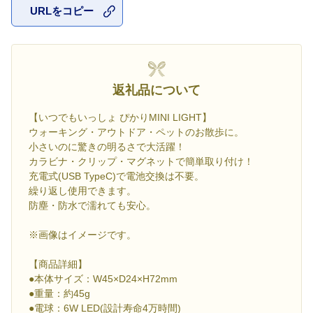
URLをコピー
お気に入
返礼品について
【いつでもいっしょ ぴかりMINI LIGHT】
ウォーキング・アウトドア・ペットのお散歩に。
小さいのに驚きの明るさで大活躍！
カラビナ・クリップ・マグネットで簡単取り付け！
充電式(USB TypeC)で電池交換は不要。
繰り返し使用できます。
防塵・防水で濡れても安心。
※画像はイメージです。
【商品詳細】
●本体サイズ：W45×D24×H72mm
●重量：約45g
●電球：6W LED(設計寿命4万時間)