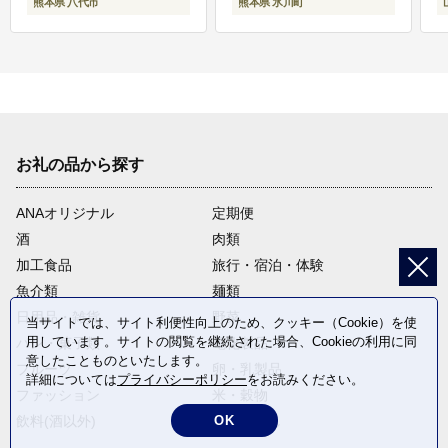
熊本県 八代市
熊本県 氷川町
お礼の品から探す
ANAオリジナル
定期便
酒
肉類
加工食品
旅行・宿泊・体験
魚介類
麺類
日用品・雑貨
野菜
当サイトでは、サイト利便性向上のため、クッキー（Cookie）を使
用しています。サイトの閲覧を継続された場合、Cookieの利用に同
パン・菓子類
電化製品
意したことものといたします。
フルーツ
卵・乳製品
詳細については
プライバシーポリシー
をお読みください。
ファッション
米・穀物
飲料(酒以外)
返礼品なし
OK