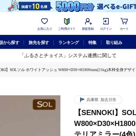
お気に入り
ご利用ガイド
新規登録
ログイン
カート
額から探す
旅先を探す
ランキング
特集
取り組み
「ふるさとチョイス」システム連携に関して
OKI】SOLソル ホワイトアッシュ W800×D30×H1800mm(21kg)木枠全身デザ
ル ホワイトアッシュ W800×D30×H1800mm(21kg)木枠全身デザインインテリアミ
KI】SOLソル ホワイトアッシュ W800×D30×H1800mm(21kg)木枠全身デザイ
兵庫県
加古川市
【SENNOKI】S
W800×D30×H1
テリアミラー(4色)【