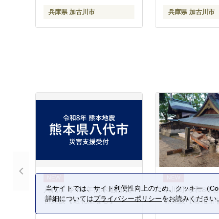
兵庫県 加古川市
兵庫県 加古川市
当サイトでは、サイト利便性向上のため、クッキー（Coo
八代市 令和8年熊本地震 災
氷川町 令和8年
詳細については
プライバシーポリシー
をお読みください
害支援【返礼品なし】
害支援【返礼品