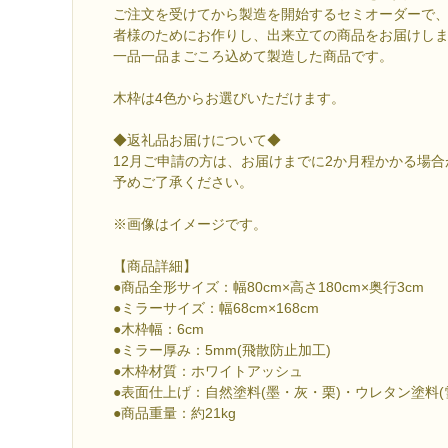
ご注文を受けてから製造を開始するセミオーダーで
者様のためにお作りし、出来立ての商品をお届けし
一品一品まごころ込めて製造した商品です。
木枠は4色からお選びいただけます。
◆返礼品お届けについて◆
12月ご申請の方は、お届けまでに2か月程かかる場
予めご了承ください。
※画像はイメージです。
【商品詳細】
●商品全形サイズ：幅80cm×高さ180cm×奥行3cm
●ミラーサイズ：幅68cm×168cm
●木枠幅：6cm
●ミラー厚み：5mm(飛散防止加工)
●木枠材質：ホワイトアッシュ
●表面仕上げ：自然塗料(墨・灰・栗)・ウレタン塗料(
●商品重量：約21kg