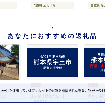
兵庫県 加古川市
兵庫県 加
あなたにおすすめの返礼品
kie）を使用しています。サイトの閲覧を継続された場合、Cookie
熊本地震 災
宇土市 令和8年熊本地震 災
八代市向け
。
なし】
害支援【返礼品なし】
県富士吉
_U00-0001
への支援