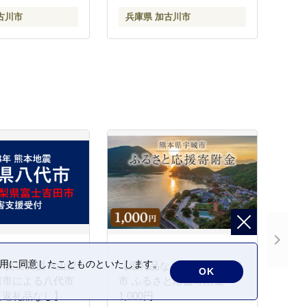
古川市
兵庫県 加古川市
の利用に同意したことものといたします。
 災害支援※山梨
【返礼品なし】熊本県宇城
OK
田市による八代市
市 ふるさと応援寄附金
【返礼品なし】
1,000円