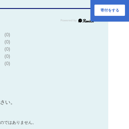
(4色)
【2431M05087】
寄付をする
(0)
(0)
(0)
(0)
(0)
ださい。
のではありません。