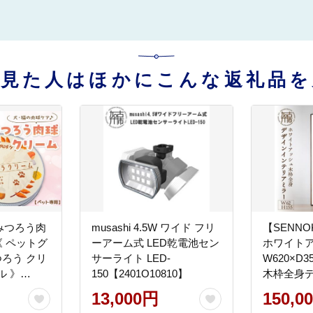
を見た人はほかにこんな返礼品を
みつろう肉
musashi 4.5W ワイド フリ
【SENNOK
《 ペットグ
ーアーム式 LED乾電池セン
ホワイト
つろう クリ
サーライト LED-
W620×D35
ル 》
150【2401O10810】
木枠全身
アミラー(4
13,000円
150,0
【2415M0