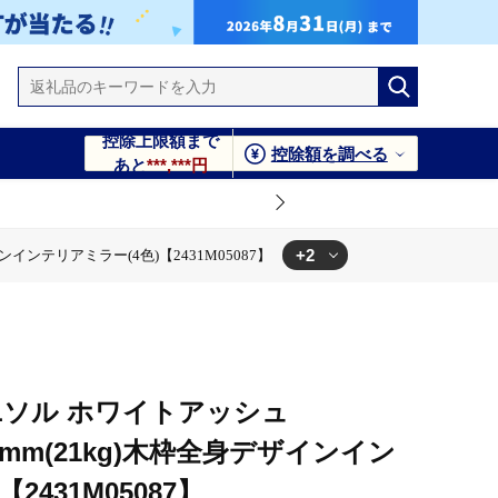
控除上限額まで
控除額を調べる
あと
***,***円
+2
インインテリアミラー(4色)【2431M05087】
ラー(4色)【2431M05087】
ンインテリアミラー(4色)【2431M05087】
OLソル ホワイトアッシュ
800mm(21kg)木枠全身デザインイン
2431M05087】