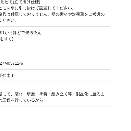
止用ヒモ(立て掛け仕様)
ヒモを壁に引っ掛けて設置してください。
金具は付属しておりません。壁の素材や対荷重をご考慮の
ください。
後1か月ほどで発送予定
を除く)
127M03711-6
千代木工
場にて、製材・研磨・塗装・組み立て等、製品化に至るま
の工程を行っているから