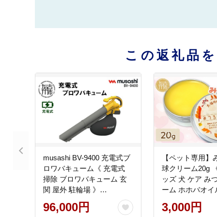
この返礼品
musashi BV-9400 充電式ブ
【ペット専用】
ロワバキューム《 充電式
球クリーム20g 
掃除 ブロワバキューム 玄
ッズ 犬 ケア み
関 屋外 駐輪場 》
ーム ホホバオイ
【2409O10824】
【2400N13309】
96,000円
3,000円