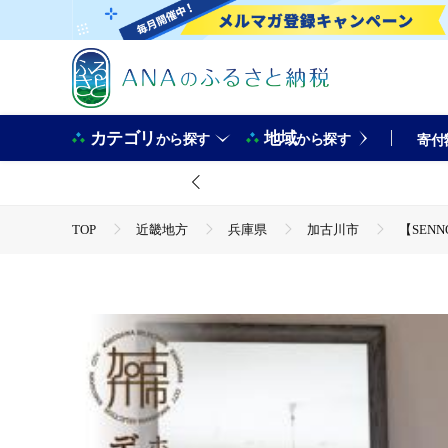
カテゴリ
地域
から探す
から探す
寄付
TOP
近畿地方
兵庫県
加古川市
【SENN
TOP
日用品・雑貨
家具
【SENNOKI】SOLソ
TOP
日用品・雑貨
インテリア雑貨
【SENNO