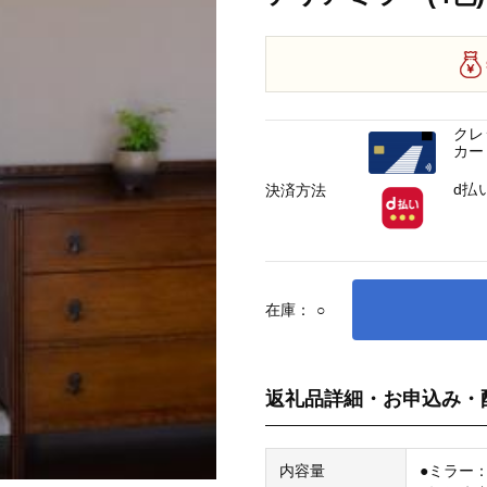
クレ
カー
d払
決済方法
在庫：
○
返礼品詳細・お申込み・
内容量
●ミラー：