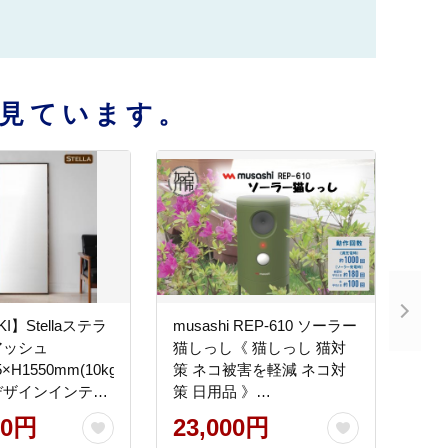
見ています。
I】Stellaステラ
musashi REP-610 ソーラー
アッシュ
猫しっし《 猫しっし 猫対
×H1550mm(10kg)
策 ネコ被害を軽減 ネコ対
デザインインテリ
策 日用品 》
色)
【2402O10825】
00円
23,000円
5071】