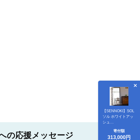
【SENNOKI】SOL
ソル ホワイトアッ
シュ
W800×D30×H1800mm
寄付額
への応援メッセージ
木枠全身デザイン
313,000円
インテリアミラー