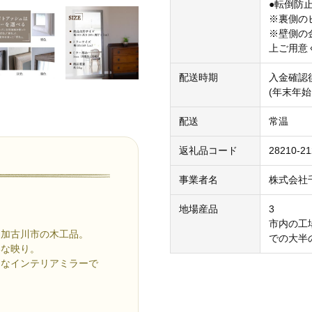
●転倒防
※裏側の
※壁側の
上ご用意
配送時期
入金確認
(年末年始
配送
常温
返礼品コード
28210-2
事業者名
株式会社
地場産品
3
市内の工
た加古川市の木工品。
での大半
いな映り。
ュなインテリアミラーで
。