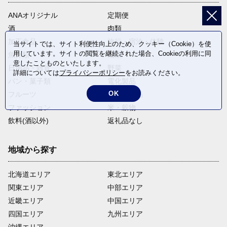
ANAオリジナル
定期便
酒
肉類
加工食品
旅行・宿泊・体験
当サイトでは、サイト利便性向上のため、クッキー（Cookie）を使
用しています。サイトの閲覧を継続された場合、Cookieの利用に同
魚介類
麺類
意したことものといたします。
日用品・雑貨
野菜
詳細については
プライバシーポリシー
をお読みください。
パン・菓子類
電化製品
OK
フルーツ
卵・乳製品
ファッション
米・穀物
飲料(酒以外)
返礼品なし
地域から探す
北海道エリア
東北エリア
関東エリア
中部エリア
近畿エリア
中国エリア
四国エリア
九州エリア