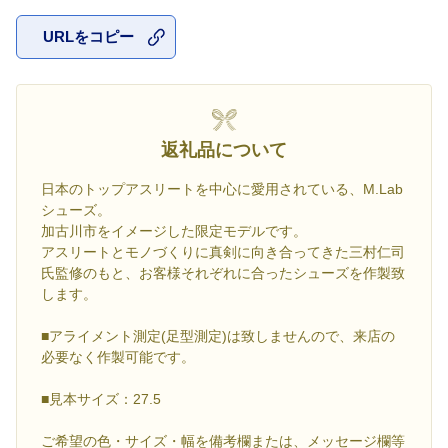
URLをコピー
お気に入
返礼品について
日本のトップアスリートを中心に愛用されている、M.Lab
シューズ。
加古川市をイメージした限定モデルです。
アスリートとモノづくりに真剣に向き合ってきた三村仁司
氏監修のもと、お客様それぞれに合ったシューズを作製致
します。
■アライメント測定(足型測定)は致しませんので、来店の
必要なく作製可能です。
■見本サイズ：27.5
ご希望の色・サイズ・幅を備考欄または、メッセージ欄等