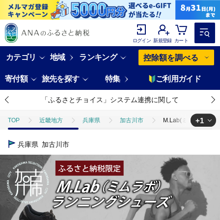
ログイン
新規登録
カート
カテゴリ
地域
ランキング
控除額を調べる
寄付額
旅先を探す
特集
ご利用ガイド
「ふるさとチョイス」システム連携に関して
+1
TOP
近畿地方
兵庫県
加古川市
M.Lab(ミムラボ)ふ
TOP
ファッション
靴・スリッパ
M.Lab(ミムラボ)ふるさと
兵庫県
加古川市