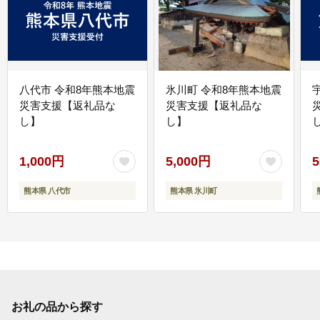
八代市 令和8年熊本地震
氷川町 令和8年熊本地震
災害支援【返礼品な
災害支援【返礼品な
し】
し】
し
1,000円
5,000円
5
熊本県 八代市
熊本県 氷川町
お礼の品から探す