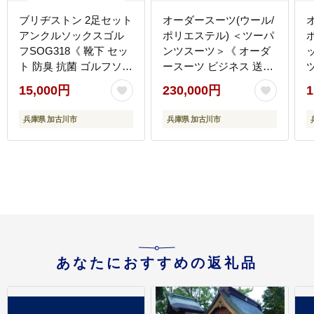
ブリヂストン 2足セット
オーダースーツ(ウール/
アンクルソックスゴル
ポリエステル) ＜ツーパ
フSOG318《 靴下 セッ
ンツスーツ＞《 オーダ
ト 防臭 抗菌 ゴルフソッ
ースーツ ビジネス 送料
クス 2足セット プレゼ
無料 オーダー 成人式 入
15,000円
230,000円
1
ント 送料無料 》
社式 ギフト プレゼント
【2401T14001】
贈り物 》
》
兵庫県 加古川市
兵庫県 加古川市
【2523Q05115】
あなたにおすすめの返礼品