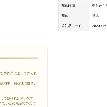
配送時期
受付から
配送
常温
返礼品コード
28209-it
かな手作業によって作られ
防虫効果・調湿性に優れ、
。
使って頂ければ幸いです。
きないため限定での受付