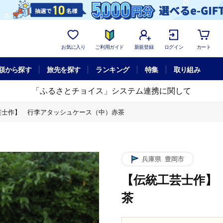
お気に入り
ご利用ガイド
新規登録
ログイン
カート
額から探す
旅先を探す
ランキング
特集
取り組み
「ふるさとチョイス」システム連携に関して
芸士作】 行李アタッシュケース（中）赤茶
兵庫県
豊岡市
【伝統工芸士作】
茶