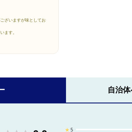
がございますが味としてお
ざいます。
ー
自治体
★
5