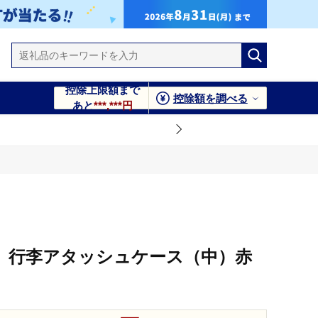
控除上限額まで
控除額を調べる
あと
***,***円
 行李アタッシュケース（中）赤