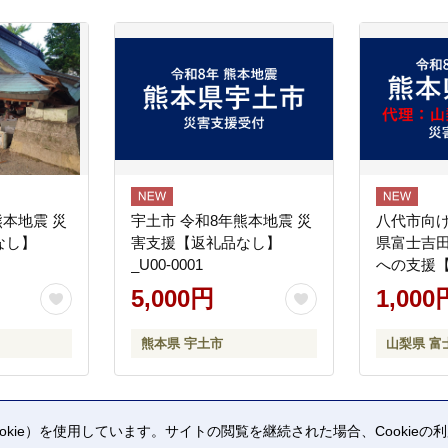
熊本地震 災
宇土市 令和8年熊本地震 災
八代市向け
なし】
害支援【返礼品なし】
県富士吉
_U00-0001
への支援
5,000円
1,000
熊本県 宇土市
山梨県 富
kie）を使用しています。サイトの閲覧を継続された場合、Cookie