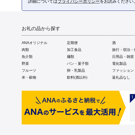
詳細については
プライバシーポリシー
をお読みください
お礼の品から探す
ANAオリジナル
定期便
酒
肉類
加工食品
旅行・宿泊・
魚介類
麺類
日用品・雑貨
野菜
パン・菓子類
電化製品
フルーツ
卵・乳製品
ファッション
米・穀物
飲料(酒以外)
返礼品なし