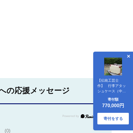
【伝統工芸士
作】 行李アタッ
への応援メッセージ
シュケース（中）
赤茶
寄付額
770,000円
寄付をする
(0)