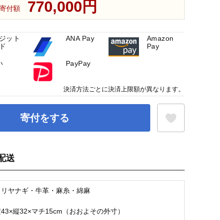
770,000円
寄付額
ジット
ANA Pay
Amazon
ド
Pay
い
PayPay
決済方法ごとに決済上限額が異なります。
寄付をする
配送
お気に入り登録
コリヤナギ・牛革・麻糸・綿麻
43×縦32×マチ15cm（おおよその外寸）