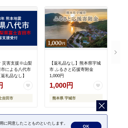
 災害支援※山梨
【返礼品なし】熊本県宇城
田市による八代市
市 ふるさと応援寄附金
【返礼品なし】
1,000円
円
1,000円
士吉田市
熊本県 宇城市
の利用に同意したことものといたします。
OK