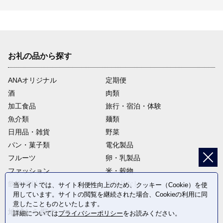
お礼の品から探す
ANAオリジナル
定期便
酒
肉類
加工食品
旅行・宿泊・体験
魚介類
麺類
日用品・雑貨
野菜
パン・菓子類
電化製品
フルーツ
卵・乳製品
ファッション
米・穀物
飲料(酒以外)
返礼品なし
当サイトでは、サイト利便性向上のため、クッキー（Cookie）を使
用しています。サイトの閲覧を継続された場合、Cookieの利用に同
意したことものといたします。
地域から探す
詳細については
プライバシーポリシー
をお読みください。