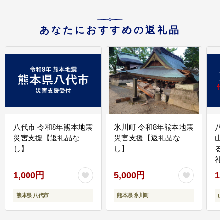
あなたにおすすめの返礼品
八代市 令和8年熊本地震
氷川町 令和8年熊本地震
災害支援【返礼品な
災害支援【返礼品な
し】
し】
1,000円
5,000円
1
熊本県 八代市
熊本県 氷川町