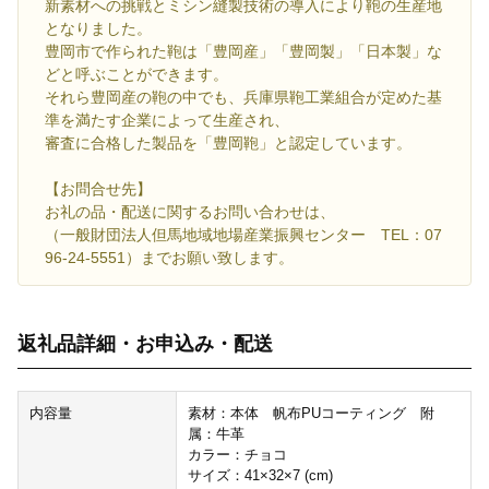
新素材への挑戦とミシン縫製技術の導入により鞄の生産地
となりました。
豊岡市で作られた鞄は「豊岡産」「豊岡製」「日本製」な
どと呼ぶことができます。
それら豊岡産の鞄の中でも、兵庫県鞄工業組合が定めた基
準を満たす企業によって生産され、
審査に合格した製品を「豊岡鞄」と認定しています。
【お問合せ先】
お礼の品・配送に関するお問い合わせは、
（一般財団法人但馬地域地場産業振興センター TEL：07
96-24-5551）までお願い致します。
返礼品詳細・お申込み・配送
内容量
素材：本体 帆布PUコーティング 附
属：牛革
カラー：チョコ
サイズ：41×32×7 (cm)