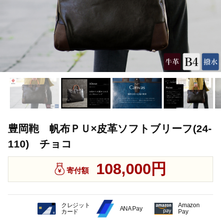
豊岡鞄 帆布ＰＵ×皮革ソフトブリーフ(24-
110) チョコ
108,000円
寄付額
クレジット
Amazon
ANA Pay
カード
Pay