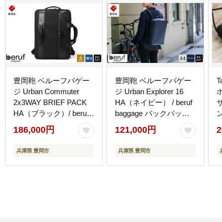
豊岡鞄 ベルーフバゲー
豊岡鞄 ベルーフバゲー
T
ジ Urban Commuter
ジ Urban Explorer 16
2x3WAY BRIEF PACK
HA（ネイビー） / beruf
HA（ブラック）/ beruf
baggage バックパック
baggage バックパック
ビジネスバッグ ビジネ
186,000円
121,000円
2
ビジネスバッグ ビジネ
スリュック リュックサ
スリュック リュックサ
ック メンズ リュックメ
兵庫県 豊岡市
兵庫県 豊岡市
ック メンズ リュックメ
ンズ 軽量 撥水 カバン
ンズ カバン