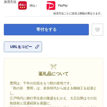
決済方法
d払い
PayPay
決済方法ごとに決済上限額が異なります。
寄付をする
URLをコピー
お気に入
返礼品について
豊岡は、千年の伝統をもつ鞄の産地です。
「鞄の街 豊岡」は、奈良時代から始まる柳細工を起源と
し、
江戸時代に柳行李生産の隆盛をむかえ、大正以降はその伝
統技術と流通経路を基盤に、