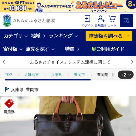
ログイン
新規登録
カート
カテゴリ
地域
ランキング
控除額を調べる
寄付額
旅先を探す
特集
ご利用ガイド
「ふるさとチョイス」システム連携に関して
+2
TOP
近畿地方
兵庫県
豊岡市
豊岡鞄 帆布ＰＵ×皮革ソ
TOP
ファッション
豊岡鞄 帆布ＰＵ×皮革ソフトブリーフ(24-110
兵庫県
豊岡市
TOP
ファッション
鞄
豊岡鞄 帆布ＰＵ×皮革ソフトブリーフ(2