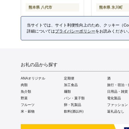
熊本県 八代市
熊本県 氷川町
当サイトでは、サイト利便性向上のため、クッキー（Coo
詳細については
プライバシーポリシー
をお読みください
お礼の品から探す
ANAオリジナル
定期便
酒
肉類
加工食品
旅行・宿泊・
魚介類
麺類
日用品・雑貨
野菜
パン・菓子類
電化製品
フルーツ
卵・乳製品
ファッション
米・穀物
飲料(酒以外)
返礼品なし