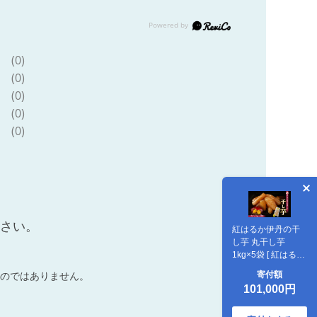
(0)
(0)
(0)
(0)
(0)
ださい。
紅はるか伊丹の干
し芋 丸干し芋
1kg×5袋 [ 紅はるか
しっとりやわらか
寄付額
のではありません。
お芋一本まるごと
101,000円
お菓子 詰合せ サツ
マイモ さつまいも ]