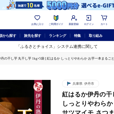
お気に入り
ご利用ガイド
新規登録
ログイン
カート
額から探す
旅先を探す
ランキング
特集
取り組み
「ふるさとチョイス」システム連携に関して
丹の干し芋 丸干し芋 1kg×5袋 [ 紅はるか しっとりやわらか お芋一本まるごと
し芋 1kg×5袋 [ 紅はるか しっとりやわらか お芋一本まるごと お菓子 詰合
し芋 丸干し芋 1kg×5袋 [ 紅はるか しっとりやわらか お芋一本まるごと お菓
兵庫県
伊丹市
紅はるか伊丹の干し芋
しっとりやわらか 
サツマイモ さつま