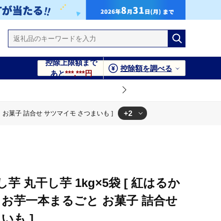
控除上限額まで
控除額を調べる
あと
***,***円
+2
 お菓子 詰合せ サツマイモ さつまいも ]
せ サツマイモ さつまいも ]
子 詰合せ サツマイモ さつまいも ]
 丸干し芋 1kg×5袋 [ 紅はるか
お芋一本まるごと お菓子 詰合せ
いも ]