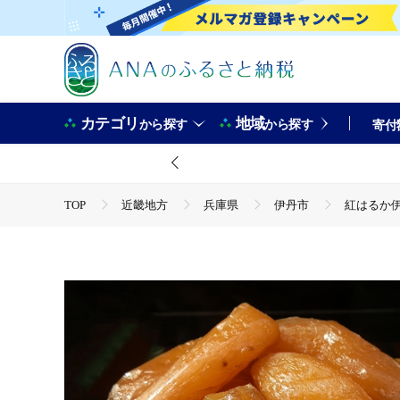
カテゴリ
地域
から探す
から探す
寄付
TOP
近畿地方
兵庫県
伊丹市
紅はるか伊
TOP
野菜
さつまいも
紅はるか伊丹の干し芋 丸干
TOP
加工食品
ほかの加工食品
紅はるか伊丹の干