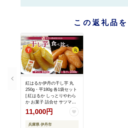
この返礼品
紅はるか伊丹の干し芋 丸
250g・平180g 各1袋セット
[ 紅はるか しっとりやわら
か お菓子 詰合せ サツマイ
モ さつまいも 食べ比べ ]
11,000円
兵庫県 伊丹市