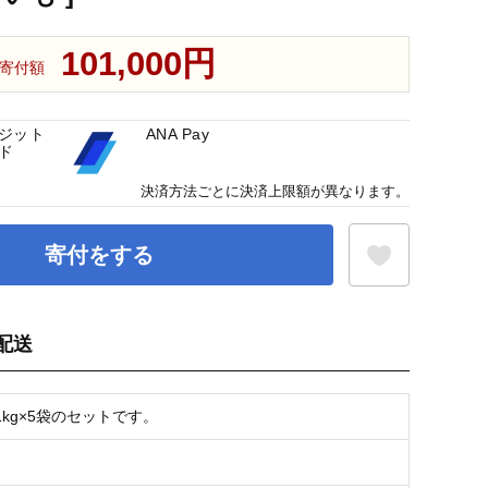
101,000円
寄付額
ジット
ANA Pay
ド
決済方法ごとに決済上限額が異なります。
寄付をする
配送
お気に入り登録
kg×5袋のセットです。