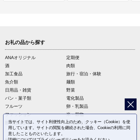
お礼の品から探す
ANAオリジナル
定期便
酒
肉類
加工食品
旅行・宿泊・体験
魚介類
麺類
日用品・雑貨
野菜
パン・菓子類
電化製品
フルーツ
卵・乳製品
ファッション
米・穀物
当サイトでは、サイト利便性向上のため、クッキー（Cookie）を使
飲料(酒以外)
返礼品なし
用しています。サイトの閲覧を継続された場合、Cookieの利用に同
意したことものといたします。
詳細については
プライバシーポリシー
をお読みください。