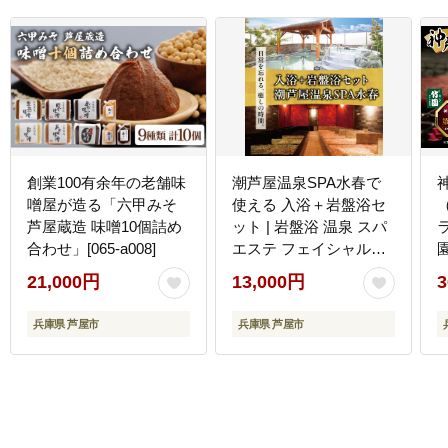
創業100有余年の老舗味
潮芦屋温泉SPA水春で
噌屋が造る「六甲みそ
使える 入浴＋岩盤浴セ
芦屋蔵造 味噌10個詰め
ット | 岩盤浴 温泉 スパ
合わせ」[065-a008]
エステ フェイシャルエ
園
ステ 入浴 サウナ リラク
21,000円
13,000円
3
ゼーション リラク マッ
サージ 日帰り温泉 露天
兵庫県 芦屋市
兵庫県 芦屋市
風呂 癒し お風呂 風呂
天然温泉 掛け流し ロウ
リュ チケット 体験
[057-a001]