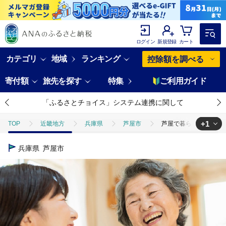
ログイン
新規登録
カート
カテゴリ
地域
ランキング
控除額を調べる
寄付額
旅先を探す
特集
ご利用ガイド
「ふるさとチョイス」システム連携に関して
+1
TOP
近畿地方
兵庫県
芦屋市
芦屋で暮らすご家庭の見守
TOP
旅行・宿泊・体験
体験チケット
その他体験チケット
兵庫県
芦屋市