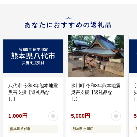
あなたにおすすめの返礼品
八代市 令和8年熊本地震
氷川町 令和8年熊本地震
災害支援【返礼品な
災害支援【返礼品な
し】
し】
し
1,000円
5,000円
5
熊本県 八代市
熊本県 氷川町