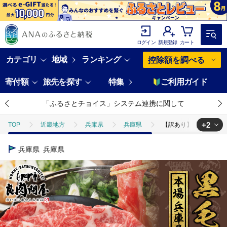
ログイン
新規登録
カート
カテゴリ
地域
ランキング
控除額を調べる
寄付額
旅先を探す
特集
ご利用ガイド
「ふるさとチョイス」システム連携に関して
+2
TOP
近畿地方
兵庫県
兵庫県
【訳あり】黒毛和牛 ネック
TOP
肉
【訳あり】黒毛和牛 ネックスライス 400g（200g×2袋）
兵庫県
兵庫県
TOP
肉
牛肉
【訳あり】黒毛和牛 ネックスライス 400g（20