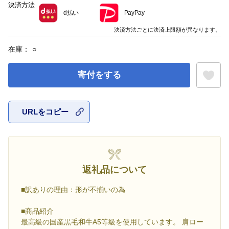
決済方法
d払い
PayPay
決済方法ごとに決済上限額が異なります。
在庫：
○
寄付をする
URLをコピー
お気に入
返礼品について
■訳ありの理由：形が不揃いの為
■商品紹介
最高級の国産黒毛和牛A5等級を使用しています。 肩ロー