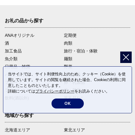
お礼の品から探す
ANAオリジナル
定期便
酒
肉類
加工食品
旅行・宿泊・体験
魚介類
麺類
日用品・雑貨
野菜
当サイトでは、サイト利便性向上のため、クッキー（Cookie）を使
パン・菓子類
電化製品
用しています。サイトの閲覧を継続された場合、Cookieの利用に同
フルーツ
卵・乳製品
意したことものといたします。
ファッション
米・穀物
詳細については
プライバシーポリシー
をお読みください。
飲料(酒以外)
返礼品なし
OK
地域から探す
北海道エリア
東北エリア