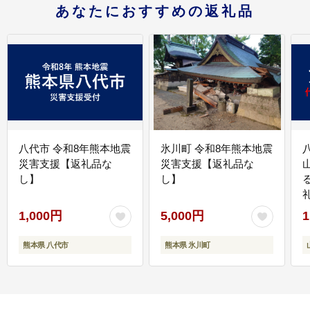
あなたにおすすめの返礼品
八代市 令和8年熊本地震
氷川町 令和8年熊本地震
災害支援【返礼品な
災害支援【返礼品な
し】
し】
1,000円
5,000円
1
熊本県 八代市
熊本県 氷川町