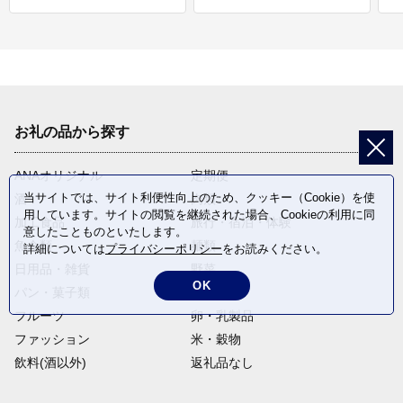
お礼の品から探す
ANAオリジナル
定期便
当サイトでは、サイト利便性向上のため、クッキー（Cookie）を使
酒
肉類
用しています。サイトの閲覧を継続された場合、Cookieの利用に同
加工食品
旅行・宿泊・体験
意したことものといたします。
魚介類
麺類
詳細については
プライバシーポリシー
をお読みください。
日用品・雑貨
野菜
OK
パン・菓子類
電化製品
フルーツ
卵・乳製品
ファッション
米・穀物
飲料(酒以外)
返礼品なし