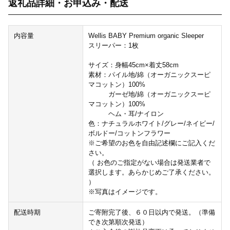
返礼品詳細・お申込み・配送
内容量
Wellis BABY Premium organic Sleeper
スリーパー：1枚
サイズ：身幅45cm×着丈58cm
素材：パイル地/綿（オーガニックスーピ
マコットン）100%
ガーゼ地/綿（オーガニックスーピ
マコットン）100%
ヘム・耳/ナイロン
色：ナチュラルホワイト/グレー/ネイビー/
ボルドー/コットンフラワー
※ご希望のお色を自由記述欄にご記入くだ
さい。
（ お色のご指定がない場合は発送業者で
選択します。あらかじめご了承ください。
）
※写真はイメージです。
配送時期
ご寄附完了後、６０日以内で発送。（準備
でき次第順次発送）