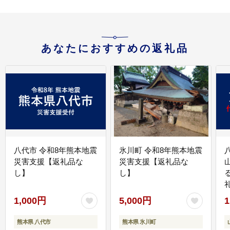
あなたにおすすめの返礼品
八代市 令和8年熊本地震
氷川町 令和8年熊本地震
災害支援【返礼品な
災害支援【返礼品な
し】
し】
1,000円
5,000円
1
熊本県 八代市
熊本県 氷川町