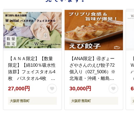
【ＡＮＡ限定】【数量
【ANA限定】④ぎょー
限定】【綿100％吸水性
ざやさんのえび餃子72
抜群】フェイスタオル4
個入り（027_5006）※
枚 バスタオル4枚 W
北海道・沖縄・離島へ
（
initialピースフルカラー
の配送不可
27,000円
30,000円
6
（009_5208）
大阪府 熊取町
大阪府 熊取町