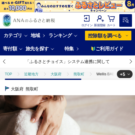
ログイン
新規登録
カート
カテゴリ
地域
ランキング
控除額を調べる
寄付額
旅先を探す
特集
ご利用ガイド
「ふるさとチョイス」システム連携に関して
+5
TOP
近畿地方
大阪府
熊取町
Wellis BABY【大
TOP
日用品・雑貨
Wellis BABY【大切なお子様を優しく包む】スリ
大阪府
熊取町
TOP
日用品・雑貨
寝具・タオル
Wellis BABY【大切な
TOP
日用品・雑貨
ほかの雑貨・日用品
Wellis BABY
TOP
ファッション
Wellis BABY【大切なお子様を優しく包む】スリ
TOP
ファッション
小物
Wellis BABY【大切なお子様を優