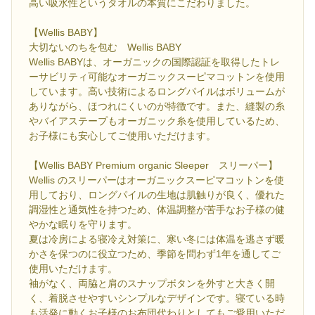
高い吸水性というタオルの本質にこだわりました。
【Wellis BABY】
大切ないのちを包む Wellis BABY
Wellis BABYは、オーガニックの国際認証を取得したトレ
ーサビリティ可能なオーガニックスーピマコットンを使用
しています。高い技術によるロングパイルはボリュームが
ありながら、ほつれにくいのが特徴です。また、縫製の糸
やバイアステープもオーガニック糸を使用しているため、
お子様にも安心してご使用いただけます。
【Wellis BABY Premium organic Sleeper スリーパー】
Wellis のスリーパーはオーガニックスーピマコットンを使
用しており、ロングパイルの生地は肌触りが良く、優れた
調湿性と通気性を持つため、体温調整が苦手なお子様の健
やかな眠りを守ります。
夏は冷房による寝冷え対策に、寒い冬には体温を逃さず暖
かさを保つのに役立つため、季節を問わず1年を通してご
使用いただけます。
袖がなく、両脇と肩のスナップボタンを外すと大きく開
く、着脱させやすいシンプルなデザインです。寝ている時
も活発に動くお子様のお布団代わりとしてもご愛用いただ