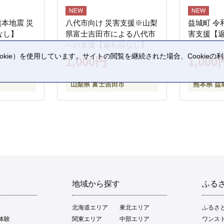
熊本地震 災
八代市向け 災害支援※山梨
益城町 令
なし】
県富士吉田市による八代市
害支援【
への支援【返礼品なし】
kie）を使用しています。サイトの閲覧を継続された場合、Cookie
1,000円
1,000
。
山梨県 富士吉田市
熊本県 益
地域から探す
ふる
北海道エリア
東北エリア
ふるさ
体験
関東エリア
中部エリア
ワンス