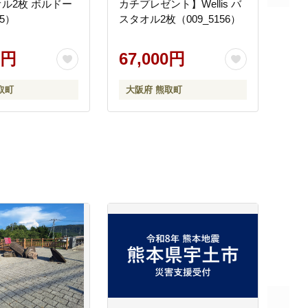
ル2枚 ボルドー
カチプレゼント】Wellis バ
15）
スタオル2枚（009_5156）
0円
67,000円
取町
大阪府 熊取町