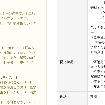
首周り/
素材：パ
ガーゼ地
ないシーンの中で、肌に触
バイアス
タイルブランドです。
スナッ
合い、高い吸水性というタ
色：ナチ
ー
※ご希望
（ お色
了承くだ
したトレーサビリティ可能な
※写真は
高い技術によるロングパイ
徴です。また、縫製の糸や
配送時期
ご寄附完
め、お子様にも安心してご
☆ご入金
ご注意く
配達指定
スタイ（Lサイズ）】
ご了承お
着け心地にこだわりまし
※年末年
生地を使用しており、吸水
衣服をしっかり守り、清潔
配送
常温
ートにも合わせやすいシン