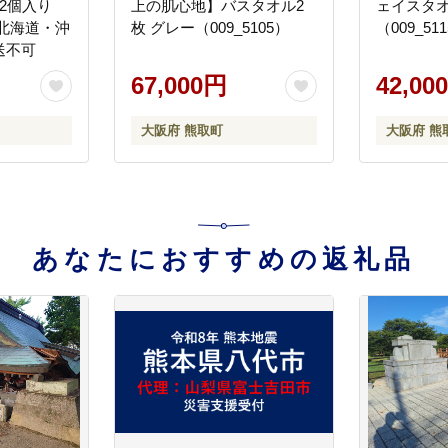
2個入り
上の肌心地】バスタオル2
ェイスタオ
）※北海道・沖
枚 グレー（009_5105）
（009_51
送不可
67,000円
42,00
大阪府 熊取町
大阪府 熊
あなたにおすすめの返礼品