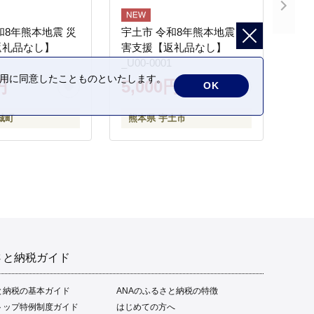
和8年熊本地震 災
宇土市 令和8年熊本地震 災
返礼品なし】
害支援【返礼品なし】
_U00-0001
の利用に同意したことものといたします。
円
5,000円
OK
城町
熊本県 宇土市
さと納税ガイド
と納税の基本ガイド
ANAのふるさと納税の特徴
トップ特例制度ガイド
はじめての方へ