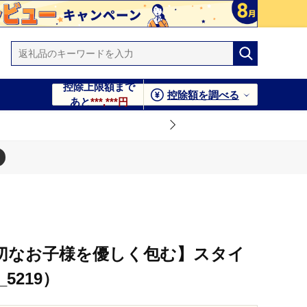
控除上限額まで
控除額を調べる
あと
***,***円
Y【大切なお子様を優しく包む】スタイ
5219）