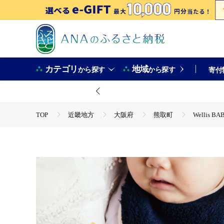
カテゴリ
地域
から探す
から探す
寄付
TOP
近畿地方
大阪府
熊取町
Wellis
TOP
日用品・雑貨
Wellis BABY【大切なお子様を
TOP
日用品・雑貨
寝具・タオル
Wellis 
TOP
日用品・雑貨
ほかの雑貨・日用品
Wel
TOP
ファッション
Wellis BABY【大切なお子様を
TOP
ファッション
小物
Wellis BABY【