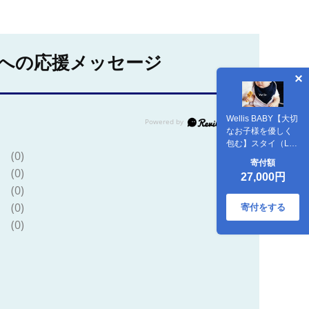
への応援メッセージ
Wellis BABY【大切
なお子様を優しく
包む】スタイ（Lサ
(0)
イズ）
寄付額
（009_5219）
(0)
27,000円
(0)
(0)
寄付をする
(0)