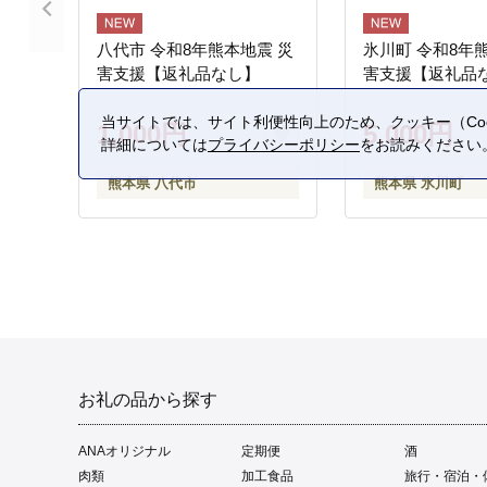
八代市 令和8年熊本地震 災
氷川町 令和8年
害支援【返礼品なし】
害支援【返礼品
当サイトでは、サイト利便性向上のため、クッキー（Coo
1,000円
5,000円
詳細については
プライバシーポリシー
をお読みください
熊本県 八代市
熊本県 氷川町
お礼の品から探す
ANAオリジナル
定期便
酒
肉類
加工食品
旅行・宿泊・