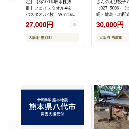
定】【綿100％吸水性抜
さんのえび餃子7
群】フェイスタオル4枚
（027_5006
バスタオル4枚 W initialピ
縄・離島への配
ースフルカラー
27,000円
30,000円
（009_5208）
大阪府 熊取町
大阪府 熊取町