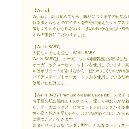
【Wellis】
Wellisは、朝目覚めてから、眠りにつくまでの何気
れるタオルなどのアイテムを中心に揃えたライフス
優しくやわらかな肌ざわり、きめ細やかな美しい風
オルの本質にこだわりました。
【Wellis BABY】
大切ないのちを包む Wellis BABY
Wellis BABYは、オーガニックの国際認証を取得
オーガニックスーピマコットンを使用しています。
ルはボリュームがありながら、ほつれにくいのが特
バイアステープもオーガニック糸を使用しているた
使用いただけます。
【Wellis BABY Premium organic Large bib 
お子様の肌に触れるものだから、優しくやわらかな
た。オーガニックスーピマコットンのロングパイル
性が高く乾きも早いので、よだれや食べこぼしから
に保つことができます。
スタイリッシュなバンダナ型で、どんなコーディネ