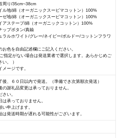
35cm~38cm
イル地/綿（オーガニックスーピマコットン）100%
/綿（オーガニックスーピマコットン）100%
テープ/綿（オーガニックコットン）100%
プボタン/真鍮
ュラルホワイト/グレー/ネイビー/ボルドー/コットンフラワ
のお色を自由記述欄にご記入ください。
のご指定がない場合は発送業者で選択します。あらかじめご
さい。 ）
イメージです。
了後、６０日以内で発送。（準備でき次第順次発送）
後の謝礼品変更は承っておりません。
ださい。
日は承っておりません。
願い申上げます。
始は発送時期が遅れる可能性がございます。