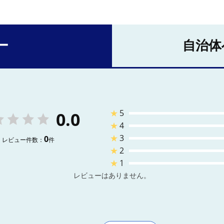
ー
自治体
★
5
0.0
★
4
★
3
0
レビュー件数：
件
★
2
★
1
レビューはありません。