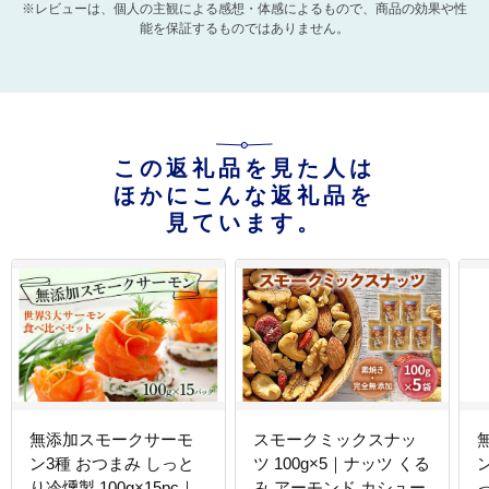
※レビューは、個人の主観による感想・体感によるもので、商品の効果や性
能を保証するものではありません。
この返礼品を見た人は
ほかにこんな返礼品を
見ています。
無添加スモークサーモ
スモークミックスナッ
ン3種 おつまみ しっと
ツ 100g×5｜ナッツ くる
り冷燻製 100g×15pc｜
み アーモンド カシュー
っ