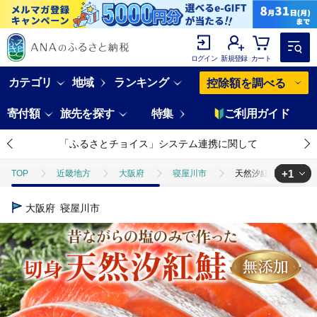
ログイン
新規登録
カート
カテゴリ
地域
ランキング
控除額を調べる
寄付額
旅先を探す
特集
ご利用ガイド
「ふるさとチョイス」システム連携に関して
+1
TOP
近畿地方
大阪府
寝屋川市
天然汐紅鮭切身 無添加｜
TOP
魚介類
鮮魚
ほかの鮮魚
天然汐紅鮭切身 無添加｜株
大阪府
寝屋川市