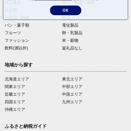
加工食品
旅行・宿泊・体験
魚介類
麺類
OK
日用品・雑貨
野菜
パン・菓子類
電化製品
フルーツ
卵・乳製品
ファッション
米・穀物
飲料(酒以外)
返礼品なし
地域から探す
北海道エリア
東北エリア
関東エリア
中部エリア
近畿エリア
中国エリア
四国エリア
九州エリア
沖縄エリア
ふるさと納税ガイド