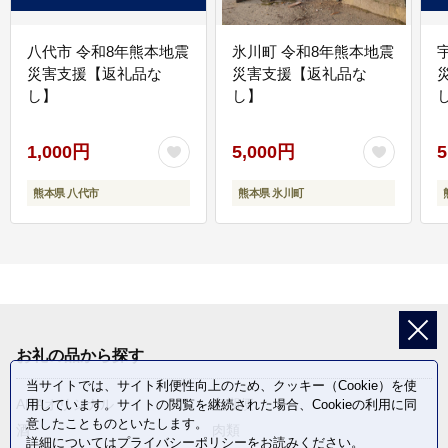
八代市 令和8年熊本地震
氷川町 令和8年熊本地震
災害支援【返礼品な
災害支援【返礼品な
し】
し】
し
1,000円
5,000円
5
熊本県 八代市
熊本県 氷川町
お礼の品から探す
当サイトでは、サイト利便性向上のため、クッキー（Cookie）を使
ANAオリジナル
定期便
用しています。サイトの閲覧を継続された場合、Cookieの利用に同
意したことものといたします。
酒
肉類
詳細については
プライバシーポリシー
をお読みください。