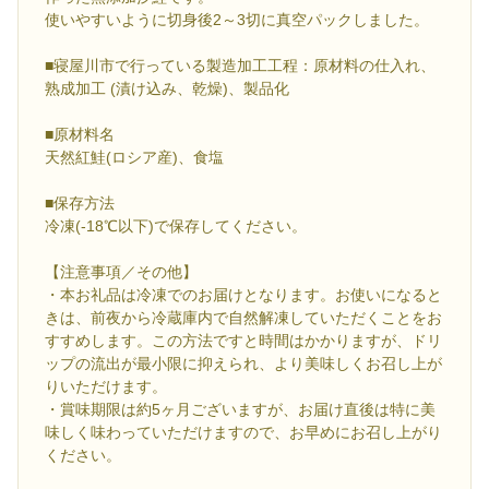
使いやすいように切身後2～3切に真空パックしました。
■寝屋川市で行っている製造加工工程：原材料の仕入れ、
熟成加工 (漬け込み、乾燥)、製品化
■原材料名
天然紅鮭(ロシア産)、食塩
■保存方法
冷凍(-18℃以下)で保存してください。
【注意事項／その他】
・本お礼品は冷凍でのお届けとなります。お使いになると
きは、前夜から冷蔵庫内で自然解凍していただくことをお
すすめします。この方法ですと時間はかかりますが、ドリ
ップの流出が最小限に抑えられ、より美味しくお召し上が
りいただけます。
・賞味期限は約5ヶ月ございますが、お届け直後は特に美
味しく味わっていただけますので、お早めにお召し上がり
ください。