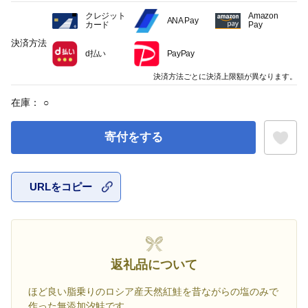
クレジット
Amazon
ANA Pay
カード
Pay
決済方法
d払い
PayPay
決済方法ごとに決済上限額が異なります。
在庫：
○
寄付をする
URLをコピー
お気に入
返礼品について
ほど良い脂乗りのロシア産天然紅鮭を昔ながらの塩のみで
作った無添加汐鮭です。