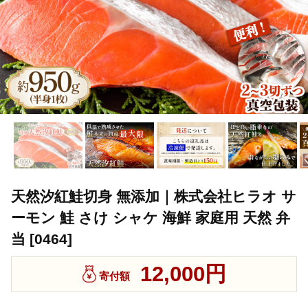
天然汐紅鮭切身 無添加｜株式会社ヒラオ サ
ーモン 鮭 さけ シャケ 海鮮 家庭用 天然 弁
当 [0464]
12,000円
寄付額