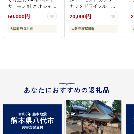
サーモン 鮭 さけ シャケ
ナッツ ドライフルーツ
海鮮 ギフト 小分け 食べ
素焼き 無添加 燻製 おつ
50,000円
20,000円
2
比べ くんせい 燻製 大容
まみ 酒のつまみ [0181]
阪
量 [0067]
大阪府 寝屋川市
大阪府 寝屋川市
あなたにおすすめの返礼品