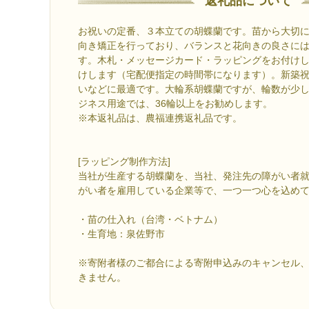
返礼品について
お祝いの定番、３本立ての胡蝶蘭です。苗から大切
向き矯正を行っており、バランスと花向きの良さに
す。木札・メッセージカード・ラッピングをお付け
けします（宅配便指定の時間帯になります）。新築
いなどに最適です。大輪系胡蝶蘭ですが、輪数が少
ジネス用途では、36輪以上をお勧めします。
※本返礼品は、農福連携返礼品です。
[ラッピング制作方法]
当社が生産する胡蝶蘭を、当社、発注先の障がい者就
がい者を雇用している企業等で、一つ一つ心を込め
・苗の仕入れ（台湾・ベトナム）
・生育地：泉佐野市
※寄附者様のご都合による寄附申込みのキャンセル
きません。