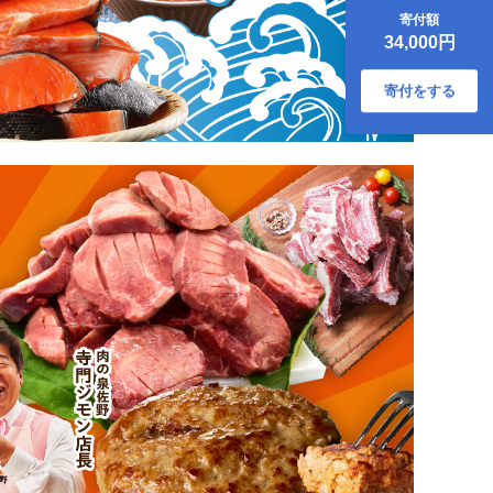
メッセージカード
寄付額
付き ラッピング お
34,000円
祝い ギフト 贈答 贈
り物 プレゼント 生
花 花 農福連携】
寄付をする
099H379