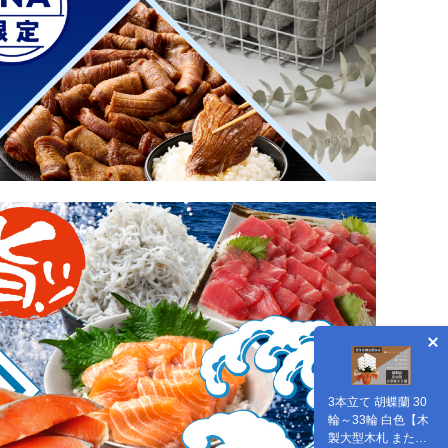
3本立て 胡蝶蘭 30
輪～33輪 白色【木
製大型木札 または