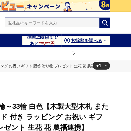
控除上限額まで
控除額を調べる
あと
***,***円
+1
グ お祝い ギフト 贈答 贈り物 プレゼント 生花 花 農福連携】 099H379
】 099H379
0輪～33輪 白色【木製大型木札 また
ド 付き ラッピング お祝い ギフ
レゼント 生花 花 農福連携】