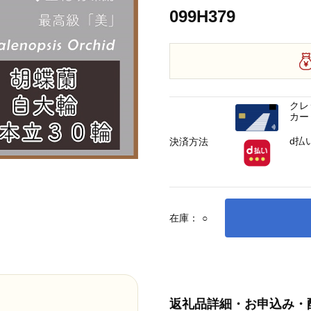
099H379
クレ
カー
d払
決済方法
在庫：
○
返礼品詳細・お申込み・