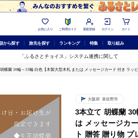
お気に入り
ご利用ガイド
新規登録
ログイン
カート
額から探す
旅先を探す
ランキング
特集
取り組み
「ふるさとチョイス」システム連携に関して
 胡蝶蘭 30輪～33輪 白色【木製大型木札 または メッセージカード 付き ラッピン
カード 付き ラッピング お祝い ギフト 贈答 贈り物 プレゼント 生花 花 農福連携
大阪府
泉佐野市
3本立て 胡蝶蘭 3
は メッセージカー
ト 贈答 贈り物 プ