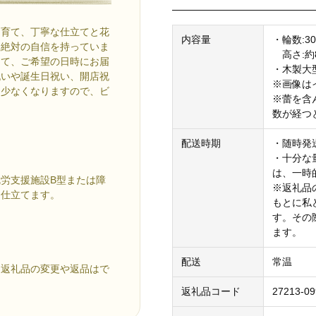
に育て、丁寧な仕立てと花
内容量
・輪数:3
は絶対の自信を持っていま
高さ:約8
して、ご希望の日時にお届
・木製大
祝いや誕生日祝い、開店祝
※画像は
し少なくなりますので、ビ
※蕾を含
数が経つ
配送時期
・随時発
・十分な
は、一時
労支援施設B型または障
※返礼品
て仕立てます。
もとに私
す。その
ます。
配送
常温
、返礼品の変更や返品はで
返礼品コード
27213-0