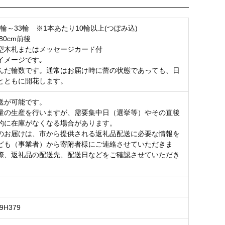
0輪～33輪 ※1本あたり10輪以上(つぼみ込)
0cm前後
型木札またはメッセージカード付
イメージです｡
んだ輪数です。通常はお届け時に蕾の状態であっても、日
とともに開花します。
送が可能です。
量の生産を行いますが、需要集中日（選挙等）やその直後
的に在庫がなくなる場合があります。
のお届けは、市から提供される返礼品配送に必要な情報を
ども（事業者）から寄附者様にご連絡させていただきま
際、返礼品の配送先、配送日などをご確認させていただき
99H379