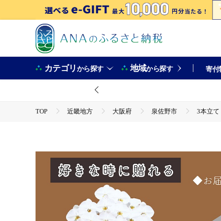
カテゴリ
地域
から探す
から探す
寄付
TOP
近畿地方
大阪府
泉佐野市
3本立て
TOP
日用品・雑貨
花・観葉植物
3本立て 胡蝶蘭 30輪～33輪 白色【木製大型木札 または メッセージ