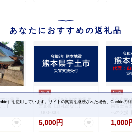
あなたにおすすめの返礼品
熊本地震 災
宇土市 令和8年熊本地震 災
八代市向け
kie）を使用しています。サイトの閲覧を継続された場合、Cookie
なし】
害支援【返礼品なし】
県富士吉
。
_U00-0001
への支援
5,000円
1,000