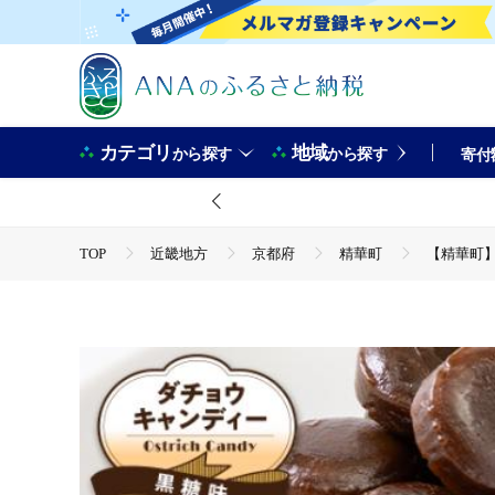
カテゴリ
地域
から探す
から探す
寄付
TOP
近畿地方
京都府
精華町
【精華町】
TOP
パン・菓子類
【精華町】2020年パワーアッ
TOP
パン・菓子類
和菓子
【精華町】2020
TOP
パン・菓子類
洋菓子
【精華町】2020