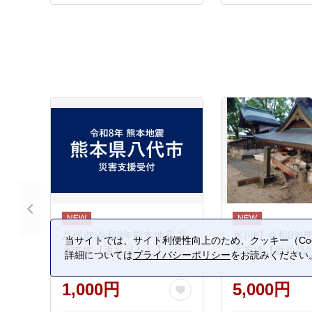
八代市 令和8年熊本地震 災
氷川町 令和8年
当サイトでは、サイト利便性向上のため、クッキー（Coo
害支援【返礼品なし】
害支援【返礼品
詳細については
プライバシーポリシー
をお読みください
1,000円
5,000円