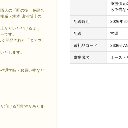
※提供元
ら予告な
飴職人の「匠の技」を融合
権威・塚本 康浩博士の
配送時期
2026年
し上がりいただけるよう、
配送
常温
ィーです。
しく開発された「ダテウ
返礼品コード
26366-A
けいたします。
事業者名
オースト
勤や通学時・お買い物など
ど
ーが溶ける可能性がありま