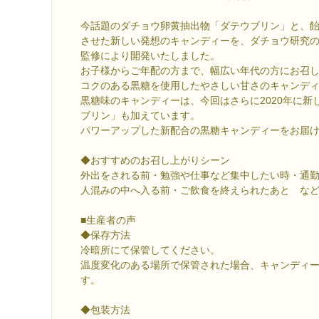
今話題のダチョウ卵黄抽出物「ダテウブリン」と、
させた新しい発想のキャンディーを、ダチョウ研究の
監修により開発いたしました。
お子様からご年配の方まで、幅広い年代の方にお召
コクのある黒糖を使用したやさしい甘さのキャンデ
黒糖味のキャンディーは、今回はさらに2020年に新
ブリン」も加えています。
パワーアップした新配合の黒糖キャンディーをお届
◆おすすめのお召し上がりシーン
外出をされる前・勉強や仕事など集中したい時・通
人混みの中へ入る前・ご飲食を終えられたあと な
■生産者の声
◆保存方法
冷暗所にて保管してください。
温度変化のある場所で保管された場合、キャンディ
す。
◆包装方法