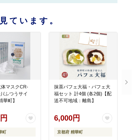
見ています。
体マスクCR-
抹茶パフェ大福・パフェ大
入り/ふつうサイ
福セット 計4個 (各2個)【配
【精華町】
送不可地域：離島】
0円
6,000円
華町
京都府 精華町