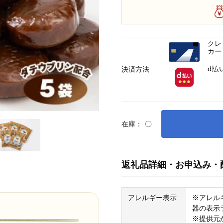
クレ
カー
d払
決済方法
在庫：
〇
返礼品詳細・お申込み・
アレルギー表示
※アレル
器の表示
※提供元