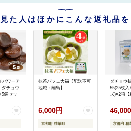
を見た人はほかにこんな返礼品を
0年パワーア
抹茶パフェ大福【配送不可
ダチョウ抗
 ダチョウ
地域：離島】
55(25枚
〈5袋セッ
ズ)×2箱
6,000円
46,00
京都府 精華町
京都府 精