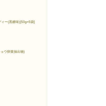
(黒糖味)[50g×5袋]
チョウ卵黄抽出物)