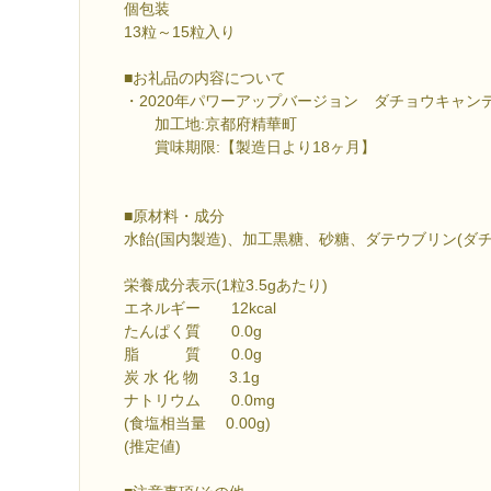
個包装
13粒～15粒入り
■お礼品の内容について
・2020年パワーアップバージョン ダチョウキャンディー
加工地:京都府精華町
賞味期限:【製造日より18ヶ月】
■原材料・成分
水飴(国内製造)、加工黒糖、砂糖、ダテウブリン(ダ
栄養成分表示(1粒3.5gあたり)
エネルギー 12kcal
たんぱく質 0.0g
脂 質 0.0g
炭 水 化 物 3.1g
ナトリウム 0.0mg
(食塩相当量 0.00g)
(推定値)