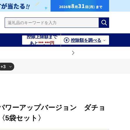
控除上限額まで
控除額を調べる
あと
***,***円
+3
0年パワーアップバージョン ダチョ
〈5袋セット〉