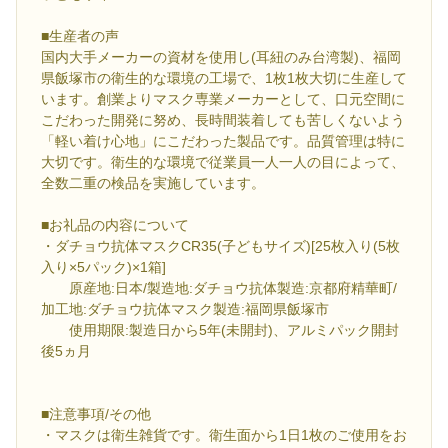
■生産者の声
国内大手メーカーの資材を使用し(耳紐のみ台湾製)、福岡
県飯塚市の衛生的な環境の工場で、1枚1枚大切に生産して
います。創業よりマスク専業メーカーとして、口元空間に
こだわった開発に努め、長時間装着しても苦しくないよう
「軽い着け心地」にこだわった製品です。品質管理は特に
大切です。衛生的な環境で従業員一人一人の目によって、
全数二重の検品を実施しています。
■お礼品の内容について
・ダチョウ抗体マスクCR35(子どもサイズ)[25枚入り(5枚
入り×5パック)×1箱]
原産地:日本/製造地:ダチョウ抗体製造:京都府精華町/
加工地:ダチョウ抗体マスク製造:福岡県飯塚市
使用期限:製造日から5年(未開封)、アルミパック開封
後5ヵ月
■注意事項/その他
・マスクは衛生雑貨です。衛生面から1日1枚のご使用をお