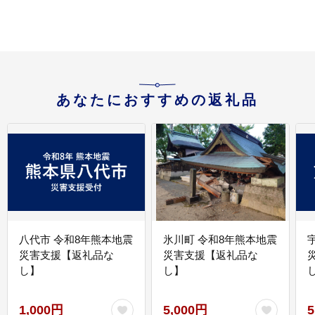
あなたにおすすめの返礼品
八代市 令和8年熊本地震
氷川町 令和8年熊本地震
災害支援【返礼品な
災害支援【返礼品な
し】
し】
し
1,000円
5,000円
5