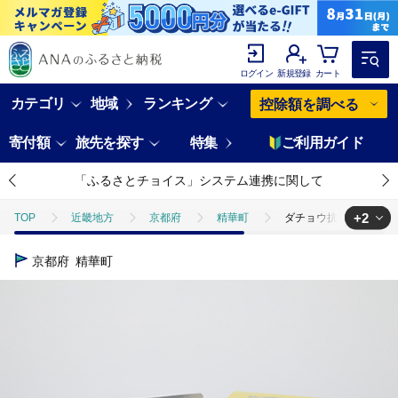
ログイン
新規登録
カート
カテゴリ
地域
ランキング
控除額を調べる
寄付額
旅先を探す
特集
ご利用ガイド
「ふるさとチョイス」システム連携に関して
+2
TOP
近畿地方
京都府
精華町
ダチョウ抗体マスクCR-
TOP
日用品・雑貨
ダチョウ抗体マスクCR-35(25枚入り/子どもサ
京都府
精華町
TOP
日用品・雑貨
ほかの雑貨・日用品
ダチョウ抗体マスクC