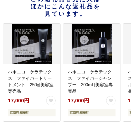
ほかにこんな返礼品を
見ています。
ハホニコ ケラテック
ハホニコ ケラテック
ス ファイバートリー
ス ファイバーシャン
トメント 250g|美容室
プー 300mL|美容室専
専売品
売品
17,000円
17,000円
1
京都府 精華町
京都府 精華町