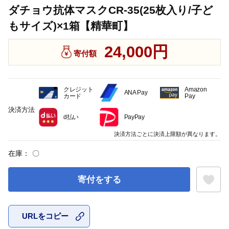
ダチョウ抗体マスクCR-35(25枚入り/子ど
もサイズ)×1箱【精華町】
24,000円
寄付額
クレジット
Amazon
ANA Pay
カード
Pay
決済方法
d払い
PayPay
決済方法ごとに決済上限額が異なります。
在庫：
〇
寄付をする
URLをコピー
お気に入