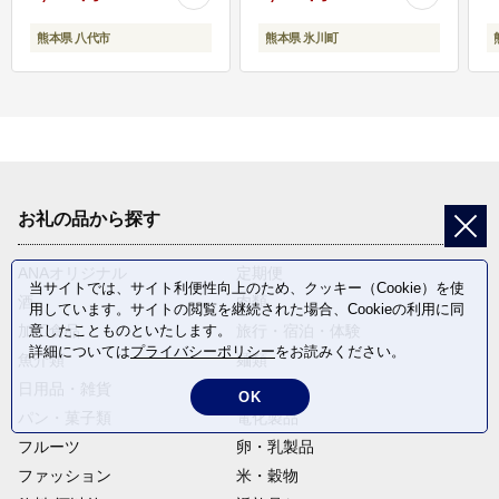
熊本県 八代市
熊本県 氷川町
お礼の品から探す
ANAオリジナル
定期便
当サイトでは、サイト利便性向上のため、クッキー（Cookie）を使
酒
肉類
用しています。サイトの閲覧を継続された場合、Cookieの利用に同
加工食品
旅行・宿泊・体験
意したことものといたします。
詳細については
プライバシーポリシー
をお読みください。
魚介類
麺類
日用品・雑貨
野菜
OK
パン・菓子類
電化製品
フルーツ
卵・乳製品
ファッション
米・穀物