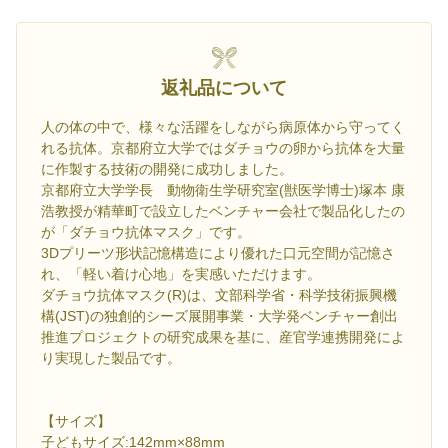
返礼品について
人の体の中で、様々な活躍をしながら病原体から守ってく
れる抗体。京都府立大学ではダチョウの卵から抗体を大量
に作製する技術の開発に成功しました。
京都府立大学学長 動物衛生学研究室(獣医学博士)塚本 康
浩教授が精華町で設立したベンチャー会社で製品化したの
が「ダチョウ抗体マスク」です。
3Dプリーツ形状記憶構造により優れた口元空間が記憶さ
れ、「軽い着け心地」を実感いただけます。
ダチョウ抗体マスク(R)は、文部科学省・科学技術振興機
構(JST)の独創的シーズ展開事業・大学発ベンチャー創出
推進プロジェクトの研究成果を基に、産官学連携開発によ
り実現した製品です。
【サイズ】
子どもサイズ:142mm×88mm