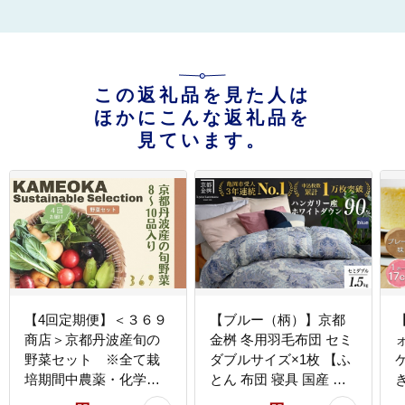
この返礼品を見た人は
ほかにこんな返礼品を
見ています。
【4回定期便】＜３６９
【ブルー（柄）】京都
商店＞京都丹波産旬の
金桝 冬用羽毛布団 セミ
野菜セット ※全て栽
ダブルサイズ×1枚 【ふ
培期間中農薬・化学肥
とん 布団 寝具 国産 日
料不使用 ※北海道・沖
本製 羽毛布団 羽毛ふと