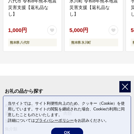
八代市 令和8年熊本地震
氷川町 令和8年熊本地震
災害支援【返礼品な
災害支援【返礼品な
し】
し】
し
1,000円
5,000円
5
熊本県 八代市
熊本県 氷川町
お礼の品から探す
当サイトでは、サイト利便性向上のため、クッキー（Cookie）を使
ANAオリジナル
定期便
用しています。サイトの閲覧を継続された場合、Cookieの利用に同
酒
肉類
意したことものといたします。
詳細については
プライバシーポリシー
をお読みください。
加工食品
旅行・宿泊・体験
魚介類
麺類
OK