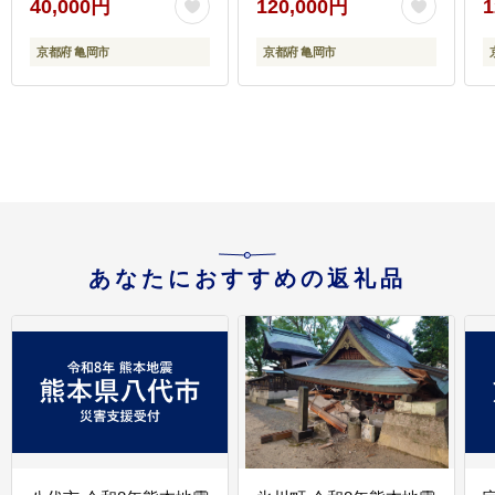
40,000円
120,000円
1
縄・離島への配送不可
ん 羽毛ぶとん うもうぶ
とん うもうふとん 本掛
京都府 亀岡市
京都府 亀岡市
け 羽毛布団セミダブル
掛け布団 掛布団】アク
ア
あなたにおすすめの返礼品