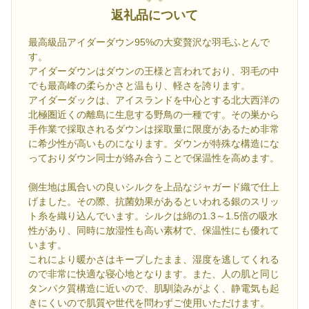
返礼品について
最高級品アイダーダウン95%の大変贅沢な羽毛ふとんで
す。
アイダーダウンはダウンの王様と言われており、羽毛の中
でも最高峰の柔らかさと温もり、軽さを誇ります。
アイダーダックは、アイスランドを中心とする北大西洋の
北極圏近くの離島に生息する野鳥の一種です。その巣から
手作業で採取されるダウンは採取量に限度があるため非常
に希少性が高いものになります。ダウンが特殊な構造にな
っておりダウン同士が絡み合うことで保温性を高めます。
側生地は風合いの良いシルクを上品なジャガード織で仕上
げました。その際、抗菌効果があるといわれる銀のスリッ
ト糸を織り込んでいます。シルクは綿の1.3～1.5倍の吸水
性があり、同時に放湿性も高い素材で、保温性にも優れて
います。
これにより暖かさはキープしたまま、湿度を逃してくれる
ので非常に快適な寝心地となります。また、人の肌と同じ
タンパク質構造に近いので、肌馴染みがよく、静電気も起
きにくいので肌質や世代を問わずご使用いただけます。