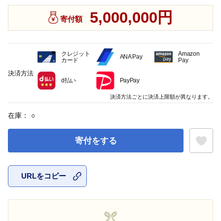
5,000,000円
寄付額
クレジット
Amazon
ANA Pay
カード
Pay
決済方法
d払い
PayPay
決済方法ごとに決済上限額が異なります。
在庫：
○
寄付をする
URLをコピー
お気に入