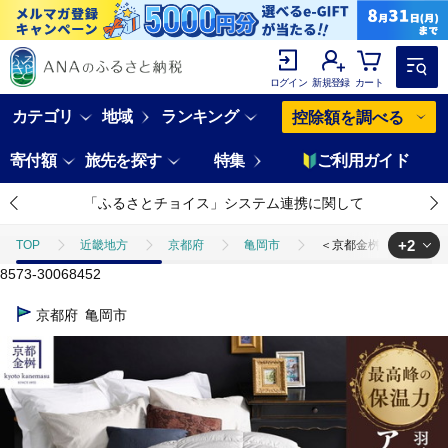
ログイン
新規登録
カート
カテゴリ
地域
ランキング
控除額を調べる
寄付額
旅先を探す
特集
ご利用ガイド
「ふるさとチョイス」システム連携に関して
+2
TOP
近畿地方
京都府
亀岡市
＜京都金桝＞最高峰 アイ
8573-30068452
TOP
日用品・雑貨
＜京都金桝＞最高峰 アイダーダウン95% 羽毛合掛
京都府
亀岡市
TOP
日用品・雑貨
寝具・タオル
＜京都金桝＞最高峰 アイダー