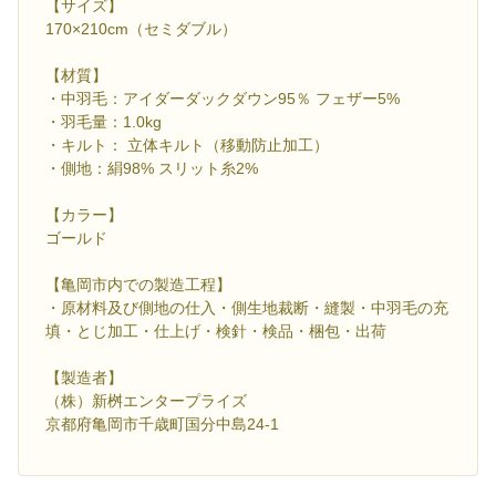
【サイズ】
170×210cm（セミダブル）
【材質】
・中羽毛：アイダーダックダウン95％ フェザー5%
・羽毛量：1.0kg
・キルト： 立体キルト（移動防止加工）
・側地：絹98% スリット糸2%
【カラー】
ゴールド
【亀岡市内での製造工程】
・原材料及び側地の仕入・側生地裁断・縫製・中羽毛の充
填・とじ加工・仕上げ・検針・検品・梱包・出荷
【製造者】
（株）新桝エンタープライズ
京都府亀岡市千歳町国分中島24-1