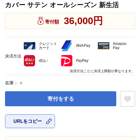
カバー サテン オールシーズン 新生活
36,000円
寄付額
クレジット
Amazon
ANA Pay
カード
Pay
決済方法
d払い
PayPay
決済方法ごとに決済上限額が異なります。
在庫：
○
寄付をする
URLをコピー
お気に入