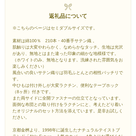
返礼品について
※こちらのページはセミダブルサイズです。
素材は綿100％ 210本・40番手サテン織 。
肌触りは大変やわらかく、なめらかなタッチ。生地は光沢
があり、無地とはまた違った印象の細かな地模様です。
（ホワイトのみ、無地となります。洗練された雰囲気をお
楽しみください）
風合いの良いサテン織りは羽毛ふとんとの相性バッチリで
す。
中ひもは付け外しが大変ラクチン、便利なテープホック
（8ヶ所）付きです。
また両サイドに全開ファスナーの仕立てとなっています。
面倒な布団との取り付けをラクチンにと、考えたどり着い
たオリジナルのセット方法を添えています。是非お試しく
ださい。
京都金桝より、1998年に誕生したナチュラルテイストブ