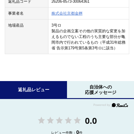
返礼品コード
26206-8573-30064361
事業者名
株式会社京都金桝
地場産品
3号ロ
製品の企画立案その他の実質的な変更を加
えるものでない工程のうち主要な部分が亀
岡市内で行われているもの（平成31年総務
省 告示第179号第5条第3号ロに該当）
自治体への
返礼品レビュー
応援メッセージ
0.0
0
レビュー件数：
件