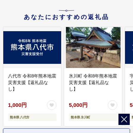
あなたにおすすめの返礼品
八代市 令和8年熊本地震
氷川町 令和8年熊本地震
災害支援【返礼品な
災害支援【返礼品な
し】
し】
し
1,000円
5,000円
5
熊本県 八代市
熊本県 氷川町