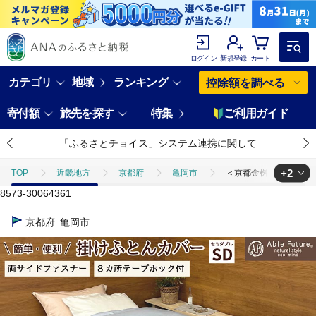
ログイン
新規登録
カート
カテゴリ
地域
ランキング
控除額を調べる
寄付額
旅先を探す
特集
ご利用ガイド
「ふるさとチョイス」システム連携に関して
+2
TOP
近畿地方
京都府
亀岡市
＜京都金桝＞掛け布団カバ
8573-30064361
TOP
日用品・雑貨
＜京都金桝＞掛け布団カバー セミダブル 綿100
京都府
亀岡市
TOP
日用品・雑貨
寝具・タオル
＜京都金桝＞掛け布団カバー