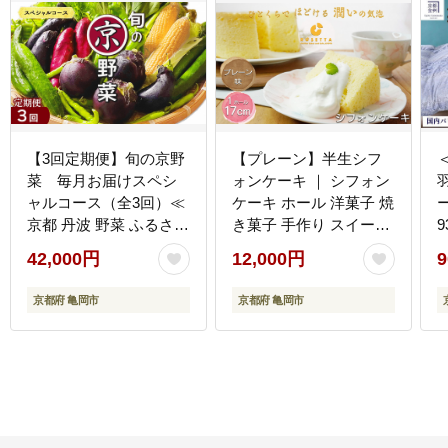
【3回定期便】旬の京野
【プレーン】半生シフ
菜 毎月お届けスペシ
ォンケーキ ｜ シフォン
ャルコース（全3回）≪
ケーキ ホール 洋菓子 焼
京都 丹波 野菜 ふるさと
き菓子 手作り スイーツ
納税野菜≫ ※沖縄・離
デザート おかし お菓子
42,000円
12,000円
9
島・諸島へのお届け不
ふわふわ おやつ お茶請
可
け 京都府 亀岡市 お取り
京都府 亀岡市
京都府 亀岡市
寄せ 送料無料 ※離島へ
の配送不可