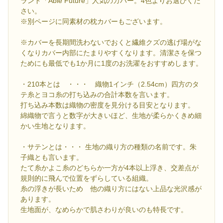
ランド「Able Future」人気のカバー。4色よりお選びくだ
さい。
※別ページに同素材の枕カバーもございます。
※カバーを長期間洗わないでおくと繊維クズの逃げ場がな
くなりカバー内部にたまりやすくなります。清潔さを保つ
ためにも最低でも1か月に1度のお洗濯をおすすめします。
・210本とは ・・・ 織物1インチ（2.54cm）四方のタ
テ糸とヨコ糸の打ち込みの合計本数を言います。
打ち込み本数は織物の密度を見分ける目安となります。
綿織物で言うと数字が大きいほど、生地が柔らかくきめ細
かい生地となります。
・サテンとは・・・ 生地の織り方の種類の名前です。朱
子織とも言います。
たて糸かよこ糸のどちらか一方が4本以上浮き、交差点が
規則的に飛んで位置をずらしている組織。
糸の浮きが長いため 他の織り方にはない上品な光沢感が
あります。
生地面が、なめらかで肌さわりが良いのも特長です。