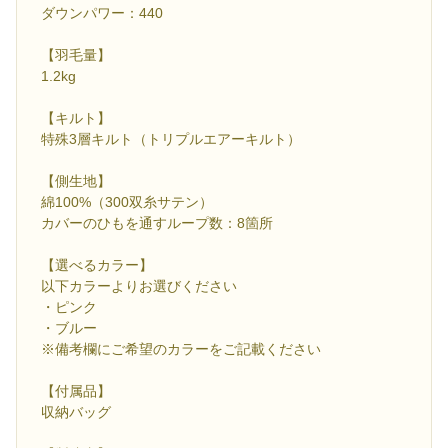
ダウンパワー：440
【羽毛量】
1.2kg
【キルト】
特殊3層キルト（トリプルエアーキルト）
【側生地】
綿100%（300双糸サテン）
カバーのひもを通すループ数：8箇所
【選べるカラー】
以下カラーよりお選びください
・ピンク
・ブルー
※備考欄にご希望のカラーをご記載ください
【付属品】
収納バッグ