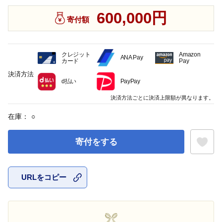
600,000円
寄付額
クレジット
Amazon
ANA Pay
カード
Pay
決済方法
d払い
PayPay
決済方法ごとに決済上限額が異なります。
在庫：
○
寄付をする
URLをコピー
お気に入