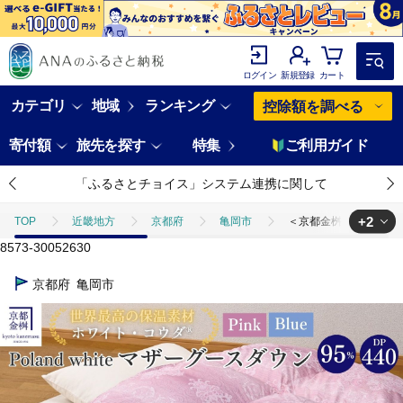
ログイン
新規登録
カート
カテゴリ
地域
ランキング
控除額を調べる
寄付額
旅先を探す
特集
ご利用ガイド
「ふるさとチョイス」システム連携に関して
+2
TOP
近畿地方
京都府
亀岡市
＜京都金桝＞羽毛布団 シ
8573-30052630
TOP
日用品・雑貨
＜京都金桝＞羽毛布団 シングル ホワイトコウダ ポ
京都府
亀岡市
TOP
日用品・雑貨
寝具・タオル
＜京都金桝＞羽毛布団 シング