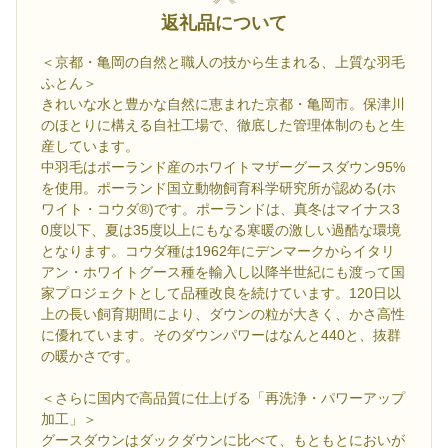
返礼品について
＜京都・亀岡の自然と職人の技から生まれる、上質な羽毛
ふとん＞
きれいな水と豊かな自然に恵まれた京都・亀岡市。保津川
のほとりに構える自社工場で、徹底した管理体制のもと生
産しています。
中羽毛はポーランド産のホワイトマザーグースダウン95%
を使用。ポーランド国立動物飼育科学研究所が認める(ホ
ワイト・コウダ®)です。ポーランドは、真冬はマイナス3
0度以下、夏は35度以上にもなる寒暖の激しい過酷な環境
となります。コウダ種は1962年にデンマークからイタリ
アン・ホワイトグース種を輸入し以降半世紀にも渡って国
家プロジェクトとして品種改良を続けています。120日以
上の長い飼育期間により、ダウンの粒が大きく、かさ高性
に優れています。そのダウンパワーはなんと440と、抜群
の暖かさです。
＜さらに国内で高品質に仕上げる「再洗浄・パワーアップ
加工」＞
グースダウンはダックダウンに比べて、もともとにおいが