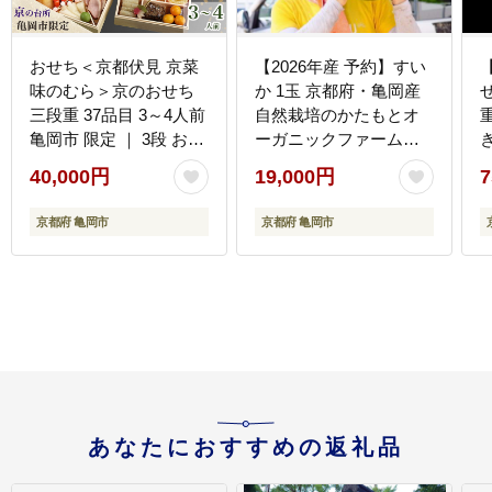
おせち＜京都伏見 京菜
【2026年産 予約】すい
味のむら＞京のおせち
か 1玉 京都府・亀岡産
三段重 37品目 3～4人前
自然栽培のかたもとオ
亀岡市 限定 ｜ 3段 お節
ーガニックファームよ
2027 予約 おせち料理
りお届け ※2026年8月
40,000円
19,000円
7
冷凍 数量限定 御節 亀岡
頃より順次発送予定 ※
三
牛 ローストビーフ ※離
離島への発送不可
京都府 亀岡市
京都府 亀岡市
島へのお届け不可 ふる
さと納税おせち
あなたにおすすめの返礼品