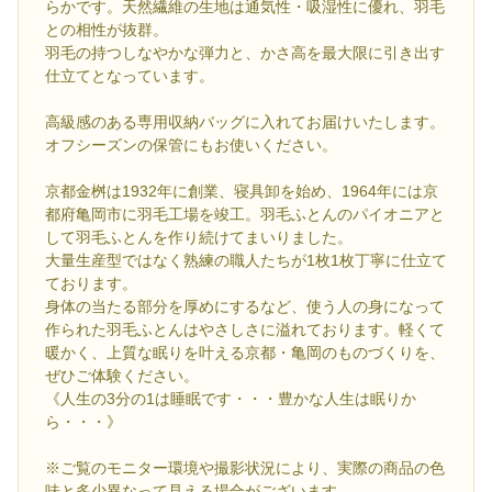
らかです。天然繊維の生地は通気性・吸湿性に優れ、羽毛
との相性が抜群。
羽毛の持つしなやかな弾力と、かさ高を最大限に引き出す
仕立てとなっています。
高級感のある専用収納バッグに入れてお届けいたします。
オフシーズンの保管にもお使いください。
京都金桝は1932年に創業、寝具卸を始め、1964年には京
都府亀岡市に羽毛工場を竣工。羽毛ふとんのパイオニアと
して羽毛ふとんを作り続けてまいりました。
大量生産型ではなく熟練の職人たちが1枚1枚丁寧に仕立て
ております。
身体の当たる部分を厚めにするなど、使う人の身になって
作られた羽毛ふとんはやさしさに溢れております。軽くて
暖かく、上質な眠りを叶える京都・亀岡のものづくりを、
ぜひご体験ください。
《人生の3分の1は睡眠です・・・豊かな人生は眠りか
ら・・・》
※ご覧のモニター環境や撮影状況により、実際の商品の色
味と多少異なって見える場合がございます。