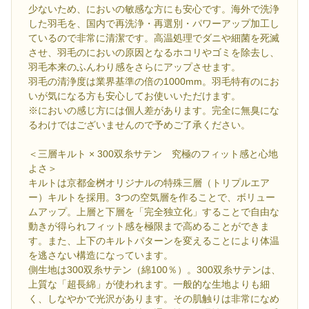
少ないため、においの敏感な方にも安心です。海外で洗浄
した羽毛を、国内で再洗浄・再選別・パワーアップ加工し
ているので非常に清潔です。高温処理でダニや細菌を死滅
させ、羽毛のにおいの原因となるホコリやゴミを除去し、
羽毛本来のふんわり感をさらにアップさせます。
羽毛の清浄度は業界基準の倍の1000mm。羽毛特有のにお
いが気になる方も安心してお使いいただけます。
※においの感じ方には個人差があります。完全に無臭にな
るわけではございませんので予めご了承ください。
＜三層キルト × 300双糸サテン 究極のフィット感と心地
よさ＞
キルトは京都金桝オリジナルの特殊三層（トリプルエア
ー）キルトを採用。3つの空気層を作ることで、ボリュー
ムアップ。上層と下層を「完全独立化」することで自由な
動きが得られフィット感を極限まで高めることができま
す。また、上下のキルトパターンを変えることにより体温
を逃さない構造になっています。
側生地は300双糸サテン（綿100％）。300双糸サテンは、
上質な「超長綿」が使われます。一般的な生地よりも細
く、しなやかで光沢があります。その肌触りは非常になめ