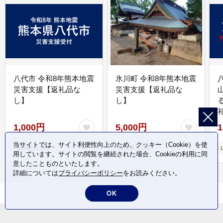
八代市 令和8年熊本地震
氷川町 令和8年熊本地震
災害支援【返礼品な
災害支援【返礼品な
し】
し】
1,000円
5,000円
1
当サイトでは、サイト利便性向上のため、クッキー（Cookie）を使
熊本県 八代市
熊本県 氷川町
用しています。サイトの閲覧を継続された場合、Cookieの利用に同
意したことものといたします。
詳細については
プライバシーポリシー
をお読みください。
OK